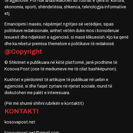
të agjencisë. Por nuk anashkalohen as fushat e tjera si: kultura,
ekonomia, sporti, shëndetësia, shkenca, teknologjia informative
etj.
Emancipimi i masës, nëpërmjet ngritjes së vetëdijes, sipas
politikave redaksionale, arrihet vetëm duke mos i konsideruar
lexuesit dhe ndjekësit e agjencisë, si masë klikuesish. Kjo ka qenë
dhe ka mbetur premisa themelore e politikave të redaksisë.
@Copyright
© Shkrimet e publikuara në këtë platformë, janë prodhime të
Kosova Post (ose të mediumeve me të cilat bashkëpunon).
Kushtet e përdorimit të artikujve të publikuar në uebin e
agjencisë, si dhe faqet zyrtare në rrjetet sociale, mund të
diskutohen me palët e interesuara.
(Për më shumë shihni rubrikën e kontaktit)
KONTAKTI
kosovapost.net
kosovapost.net@gmail.com