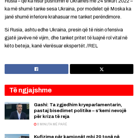
Rusia – që ka nisur pushtimin e Ukrainës më 24 shkurt 2022 –
ka më shumë tanke sesa Ukraina, por modelet që Moska ka
janë shumë inferiore krahasuar me tanket perëndimore.
Si Rusia, ashtu edhe Ukraina, presin që të nisin ofensiva
gjatë javëve në vijim, dhe tanket pritet të luajnë rol vital në
këto beteja, kanë vlerësuar ekspertët./REL
Të ngjajshme
Gashi: Ta zgjedhim kryeparlamentarin,
pastaj bisedimet politike – s’kemi nevojë
për kriza të reja
8 MINUTA MË PARË
Kufizime për kamionët mbi 20 tonë në