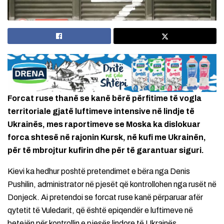
Forcat ruse thanë se kanë bërë përfitime të vogla
territoriale gjatë luftimeve intensive në lindje të
Ukrainës, mes raportimeve se Moska ka dislokuar
forca shtesë në rajonin Kursk, në kufi me Ukrainën,
për të mbrojtur kufirin dhe për të garantuar siguri.
Kievi ka hedhur poshtë pretendimet e bëra nga Denis
Pushilin, administrator në pjesët që kontrollohen nga rusët në
Donjeck. Ai pretendoi se forcat ruse kanë përparuar afër
qytetit të Vuledarit, që është epiqendër e luftimeve në
betejën për kontrollin e pjesës lindore të Ukrainës.