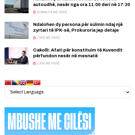
autoudhë, nesër nga ora 11:00 deri në 17:30
18 MINUTA MË PARË
Ndalohen dy persona për súlmin ndaj një
zyrtari të IPK-së, Prokuroria jep detaje
1 ORË MË PARË
Cakolli: Afati për konstituim të Kuvendit
përfundon nesër në mesnatë
1 ORË MË PARË