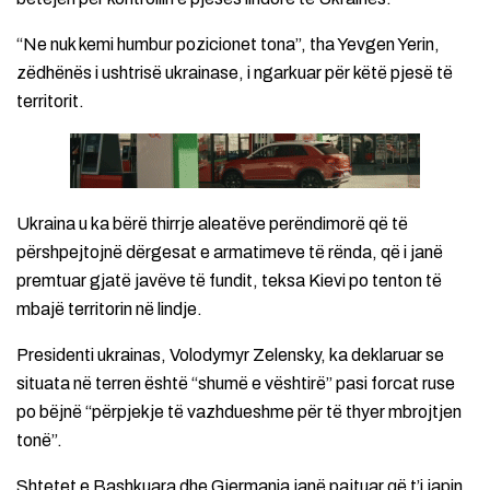
“Ne nuk kemi humbur pozicionet tona”, tha Yevgen Yerin,
zëdhënës i ushtrisë ukrainase, i ngarkuar për këtë pjesë të
territorit.
Ukraina u ka bërë thirrje aleatëve perëndimorë që të
përshpejtojnë dërgesat e armatimeve të rënda, që i janë
premtuar gjatë javëve të fundit, teksa Kievi po tenton të
mbajë territorin në lindje.
Presidenti ukrainas, Volodymyr Zelensky, ka deklaruar se
situata në terren është “shumë e vështirë” pasi forcat ruse
po bëjnë “përpjekje të vazhdueshme për të thyer mbrojtjen
tonë”.
Shtetet e Bashkuara dhe Gjermania janë pajtuar që t’i japin