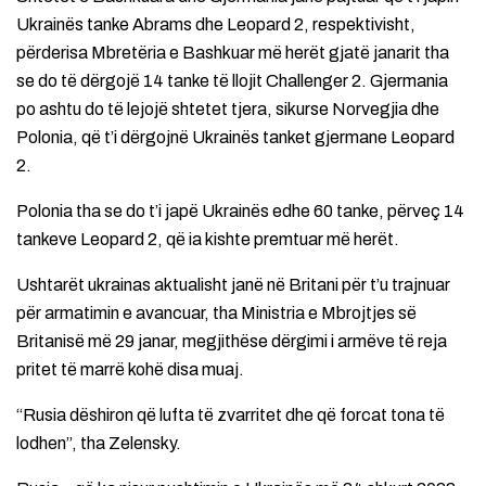
Ukrainës tanke Abrams dhe Leopard 2, respektivisht,
përderisa Mbretëria e Bashkuar më herët gjatë janarit tha
se do të dërgojë 14 tanke të llojit Challenger 2. Gjermania
po ashtu do të lejojë shtetet tjera, sikurse Norvegjia dhe
Polonia, që t’i dërgojnë Ukrainës tanket gjermane Leopard
2.
Polonia tha se do t’i japë Ukrainës edhe 60 tanke, përveç 14
tankeve Leopard 2, që ia kishte premtuar më herët.
Ushtarët ukrainas aktualisht janë në Britani për t’u trajnuar
për armatimin e avancuar, tha Ministria e Mbrojtjes së
Britanisë më 29 janar, megjithëse dërgimi i armëve të reja
pritet të marrë kohë disa muaj.
“Rusia dëshiron që lufta të zvarritet dhe që forcat tona të
lodhen”, tha Zelensky.