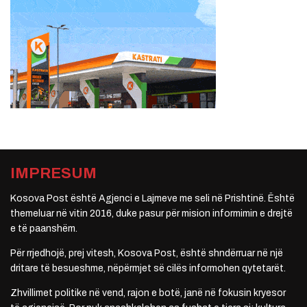
IMPRESUM
Kosova Post është Agjenci e Lajmeve me seli në Prishtinë. Është
themeluar në vitin 2016, duke pasur për mision informimin e drejtë
e të paanshëm.
Për rrjedhojë, prej vitesh, Kosova Post, është shndërruar në një
dritare të besueshme, nëpërmjet së cilës informohen qytetarët.
Zhvillimet politike në vend, rajon e botë, janë në fokusin kryesor