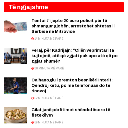
Të ngjajshme
Tentoi t’i jepte 20 euro policit për të
shmangur gjobën, arrestohet shtetasi i
Serbisë në Mitrovicë
14 MINUTA MË PARË
Feraj, për Kadrijajn: “Cilën veprimtari ta
kujtojmë, atë që zgjati pak apo atë që po
zgjat shumë?
38 MINUTA MË PARË
Calhanoglu i premton besnikëri Interit:
Qëndroj këtu, po më telefonuan do të
rinovoj
52 MINUTA MË PARË
Cilat janë përfitimet shëndetësore të
fistekëve?
59 MINUTA MË PARË