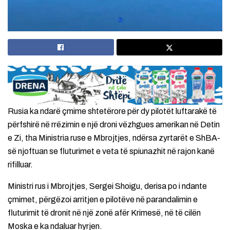
Rusia ka ndarë çmime shtetërore për dy pilotët luftarakë të
përfshirë në rrëzimin e një droni vëzhgues amerikan në Detin
e Zi, tha Ministria ruse e Mbrojtjes, ndërsa zyrtarët e ShBA-
së njoftuan se fluturimet e veta të spiunazhit në rajon kanë
rifilluar.
Ministri rus i Mbrojtjes, Sergei Shoigu, derisa po i ndante
çmimet, përgëzoi arritjen e pilotëve në parandalimin e
fluturimit të dronit në një zonë afër Krimesë, në të cilën
Moska e ka ndaluar hyrjen.