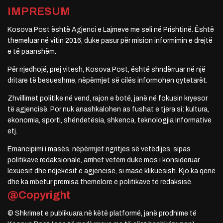
IMPRESUM
Kosova Post është Agjenci e Lajmeve me seli në Prishtinë. Është
themeluar në vitin 2016, duke pasur për mision informimin e drejtë
e të paanshëm.
Për rrjedhojë, prej vitesh, Kosova Post, është shndërruar në një
dritare të besueshme, nëpërmjet së cilës informohen qytetarët.
Zhvillimet politike në vend, rajon e botë, janë në fokusin kryesor
të agjencisë. Por nuk anashkalohen as fushat e tjera si: kultura,
ekonomia, sporti, shëndetësia, shkenca, teknologjia informative
etj.
Emancipimi i masës, nëpërmjet ngritjes së vetëdijes, sipas
politikave redaksionale, arrihet vetëm duke mos i konsideruar
lexuesit dhe ndjekësit e agjencisë, si masë klikuesish. Kjo ka qenë
dhe ka mbetur premisa themelore e politikave të redaksisë.
@Copyright
© Shkrimet e publikuara në këtë platformë, janë prodhime të