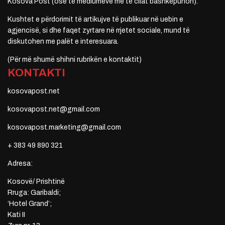
Kosova Post (ose të mediumeve me të cilat bashkëpunon).
Kushtet e përdorimit të artikujve të publikuar në uebin e
agjencisë, si dhe faqet zyrtare në rrjetet sociale, mund të
diskutohen me palët e interesuara.
(Për më shumë shihni rubrikën e kontaktit)
KONTAKTI
kosovapost.net
kosovapost.net@gmail.com
kosovapost.marketing@gmail.com
+ 383 49 890 321
Adresa:
Kosovë/ Prishtinë
Rruga: Garibaldi;
‘Hotel Grand’;
Kati II