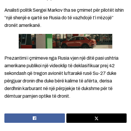
Analisti politik Sergei Markov tha se çmimet për pilotët ishin
“një shenjë e qartë se Rusia do të vazhdojë t’i rrëzojë”
dronët amerikanë.
Prezantimi i çmimeve nga Rusia vjen një ditë pasi ushtria
amerikane publikoi një videoklip të deklasifikuar prej 42
sekondash që tregon avionët luftarakë rusë Su-27 duke
përgjuar dronin dhe duke bërë kalime të afërta, derisa
derdhnin karburant në një përpjekje të dukshme për të
dëmtuar pamjen optike të dronit.