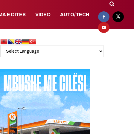
MA E DITËS
VIDEO
AUTO/TECH