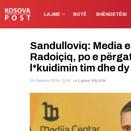
LAJME
BOTË
SHËNDETËSI
Sandulloviq: Media e
Radoiçiq, po e përgat
l*kuidimin tim dhe dy 
25 Qershor 2024, 11:45
në
Lajme
,
RAJON