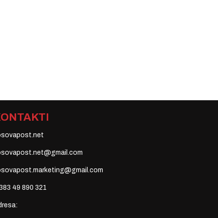
KONTAKTI
osovapost.net
osovapost.net@gmail.com
osovapost.marketing@gmail.com
383 49 890 321
dresa: