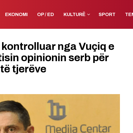
EKONOMI
OP / ED
KULTURË
SPORT
TE
 kontrolluar nga Vuçiq e
isin opinionin serb për
të tjerëve