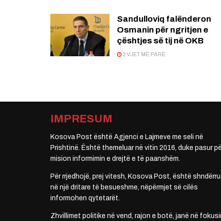
Sandulloviq falënderon
Osmanin për ngritjen e
çështjes së tij në OKB
2 VJET MË PARË
IMPRESUM
Kosova Post është Agjenci e Lajmeve me seli në
Prishtinë. Është themeluar në vitin 2016, duke pasur pë
mision informimin e drejtë e të paanshëm.
Për rrjedhojë, prej vitesh, Kosova Post, është shndërru
në një dritare të besueshme, nëpërmjet së cilës
informohen qytetarët.
Zhvillimet politike në vend, rajon e botë, janë në fokusi