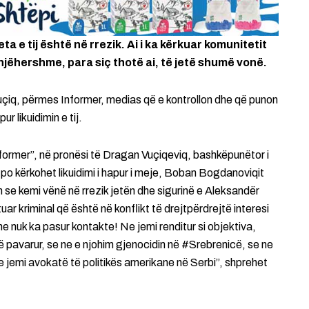
eta e tij është në rrezik. Ai i ka kërkuar komunitetit
jëhershme, para siç thotë ai, të jetë shumë vonë.
uçiq, përmes Informer, medias që e kontrollon dhe që punon
r likuidimin e tij.
former”, në pronësi të Dragan Vuçiqeviq, bashkëpunëtor i
 po kërkohet likuidimi i hapur i meje, Boban Bogdanoviqit
 se kemi vënë në rrezik jetën dhe sigurinë e Aleksandër
uar kriminal që është në konflikt të drejtpërdrejtë interesi
e nuk ka pasur kontakte! Ne jemi renditur si objektiva,
 pavarur, se ne e njohim gjenocidin në #Srebrenicë, se ne
emi avokatë të politikës amerikane në Serbi”, shprehet