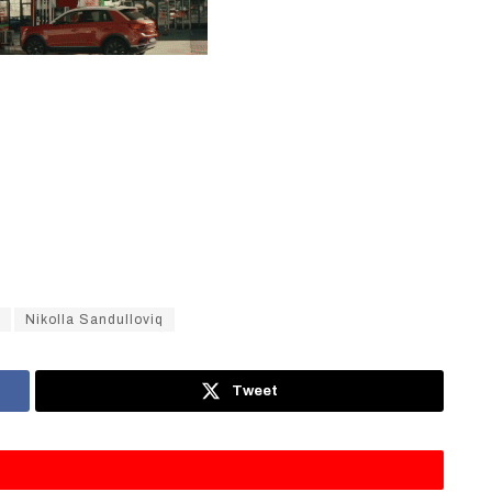
Nikolla Sandulloviq
Tweet