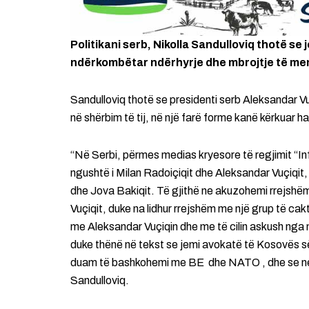
Politikani serb, Nikolla Sandulloviq thotë se j
ndërkombëtar ndërhyrje dhe mbrojtje të men
Sandulloviq thotë se presidenti serb Aleksandar V
në shërbim të tij, në një farë forme kanë kërkuar hapu
“Në Serbi, përmes medias kryesore të regjimit “In
ngushtë i Milan Radoiçiqit dhe Aleksandar Vuçiqit,
dhe Jova Bakiqit. Të gjithë ne akuzohemi rrejshëm
Vuçiqit, duke na lidhur rrejshëm me një grup të cakt
me Aleksandar Vuçiqin dhe me të cilin askush nga n
duke thënë në tekst se jemi avokatë të Kosovës së
duam të bashkohemi me BE dhe NATO , dhe se ne j
Sandulloviq.