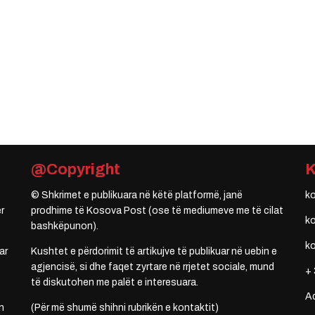
@Copyright
© Shkrimet e publikuara në këtë platformë, janë
k
r
prodhime të Kosova Post (ose të mediumeve me të cilat
k
bashkëpunon).
k
ar
Kushtet e përdorimit të artikujve të publikuar në uebin e
agjencisë, si dhe faqet zyrtare në rrjetet sociale, mund
+ 
të diskutohen me palët e interesuara.
A
n
(Për më shumë shihni rubrikën e kontaktit)