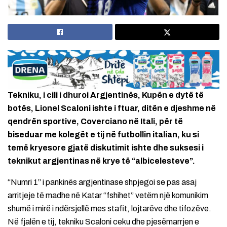
Tekniku, i cili i dhuroi Argjentinës, Kupën e dytë të
botës, Lionel Scaloni ishte i ftuar, ditën e djeshme në
qendrën sportive, Coverciano në Itali, për të
biseduar me kolegët e tij në futbollin italian, ku si
temë kryesore gjatë diskutimit ishte dhe suksesi i
teknikut argjentinas në krye të “albicelesteve”.
“Numri 1” i pankinës argjentinase shpjegoi se pas asaj
arritjeje të madhe në Katar “fshihet” vetëm një komunikim
shumë i mirë i ndërsjellë mes stafit, lojtarëve dhe tifozëve.
Në fjalën e tij, tekniku Scaloni ceku dhe pjesëmarrjen e