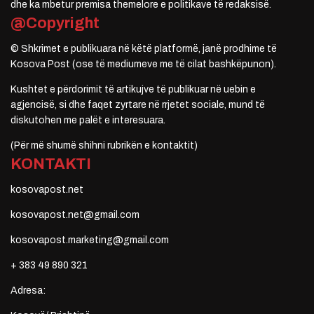
dhe ka mbetur premisa themelore e politikave të redaksisë.
@Copyright
© Shkrimet e publikuara në këtë platformë, janë prodhime të
Kosova Post (ose të mediumeve me të cilat bashkëpunon).
Kushtet e përdorimit të artikujve të publikuar në uebin e
agjencisë, si dhe faqet zyrtare në rrjetet sociale, mund të
diskutohen me palët e interesuara.
(Për më shumë shihni rubrikën e kontaktit)
KONTAKTI
kosovapost.net
kosovapost.net@gmail.com
kosovapost.marketing@gmail.com
+ 383 49 890 321
Adresa: