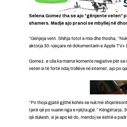
Selena Gomez tha se ajo “gënjente veten” p
shamers. Madje ajo pranoi se mbyllej në dho
“Gënjeja vetn. Shihja fotot e mia dhe thosha, “Nuk
aktorja 30-vjeçare në dokumentarin e Apple TV+ Dea
Gomez, e cila ka marrur komente negative për sa i 
veten si të fortë ndaj trollëve në internet, ajo po
“Po thoja gjatë gjithë kohës se nuk më shqetësont
tjerë që po vuanin nga e njëjta gjë.” Këngëtarja, 
që dukesh, si je apo kë do, mendoj se është e padr