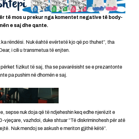
ër të mos u prekur nga komentet negative të body-
mën e saj dhe qante.
 ka rëndësi. Nuk ëahtë evërtetë kjo që po thuhet”, tha
r, i cili u transmetua të enjten.
përket fizikut të saj, tha se pavarësisht se e prezantonte
 qante pa pushim në dhomën e saj.
e, sepse nuk doja që të ndjeheshin keq edhe njerëzit e
30-vjeçare, vazhdoi, duke shtuar “Të diskriminohesh për atë
ejtë. Nuk mendoj se askush e meriton gjithë këtë”.