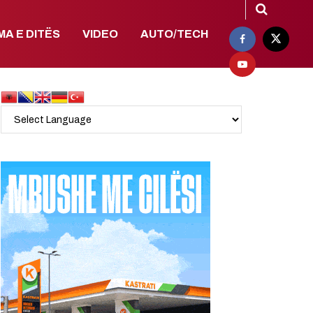
MA E DITËS
VIDEO
AUTO/TECH