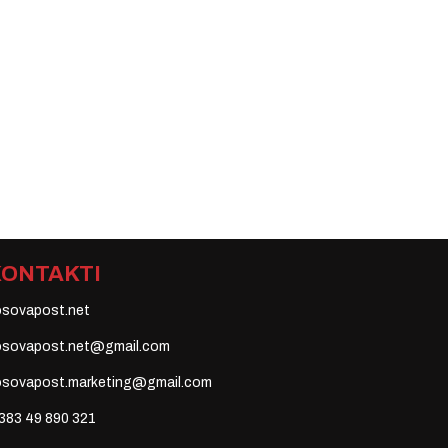
KONTAKTI
osovapost.net
osovapost.net@gmail.com
osovapost.marketing@gmail.com
383 49 890 321