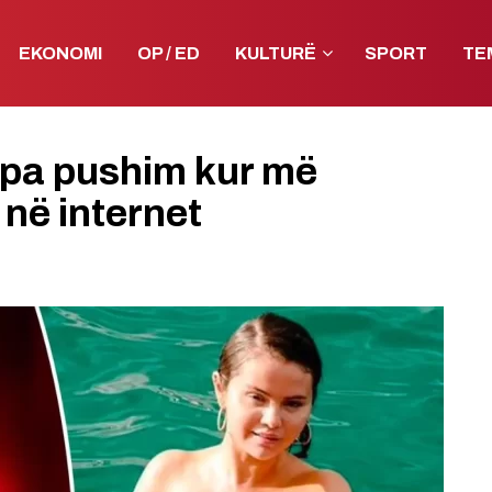
EKONOMI
OP / ED
KULTURË
SPORT
TE
pa pushim kur më
në internet