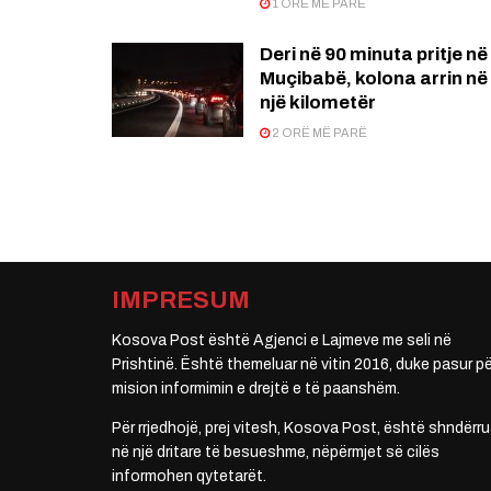
1 ORË MË PARË
Deri në 90 minuta pritje në
Muçibabë, kolona arrin në
një kilometër
2 ORË MË PARË
IMPRESUM
Kosova Post është Agjenci e Lajmeve me seli në
Prishtinë. Është themeluar në vitin 2016, duke pasur pë
mision informimin e drejtë e të paanshëm.
Për rrjedhojë, prej vitesh, Kosova Post, është shndërru
në një dritare të besueshme, nëpërmjet së cilës
informohen qytetarët.