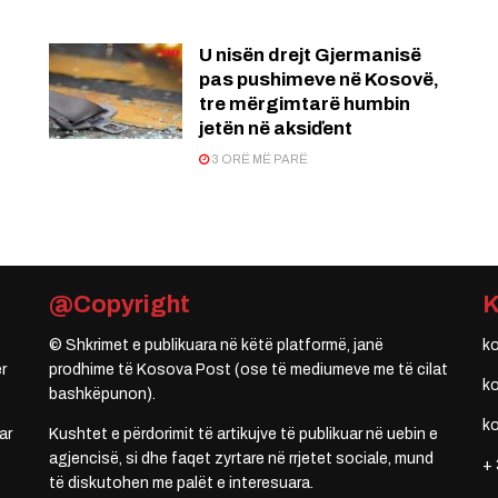
U nisën drejt Gjermanisë
pas pushimeve në Kosovë,
tre mërgimtarë humbin
jetën në aksiďent
3 ORË MË PARË
@Copyright
© Shkrimet e publikuara në këtë platformë, janë
k
r
prodhime të Kosova Post (ose të mediumeve me të cilat
k
bashkëpunon).
k
ar
Kushtet e përdorimit të artikujve të publikuar në uebin e
agjencisë, si dhe faqet zyrtare në rrjetet sociale, mund
+ 
të diskutohen me palët e interesuara.