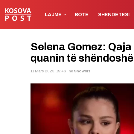
LAJME
BOTË
SHËNDETËSI
Selena Gomez: Qaja 
quanin të shëndoshë 
11 Mars 2023, 19:46
në
Showbiz