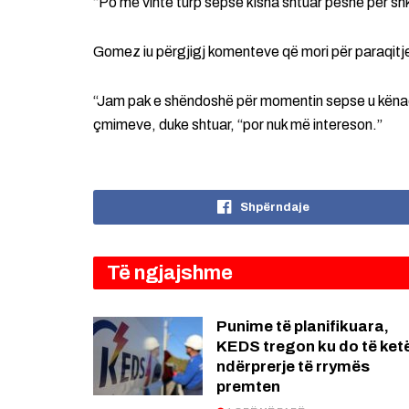
“Po më vinte turp sepse kisha shtuar peshë për shka
Gomez iu përgjigj komenteve që mori për paraqitj
“Jam pak e shëndoshë për momentin sepse u kënaq
çmimeve, duke shtuar, “por nuk më intereson.”
Shpërndaje
Të ngjajshme
Punime të planifikuara,
KEDS tregon ku do të ket
ndërprerje të rrymës
premten