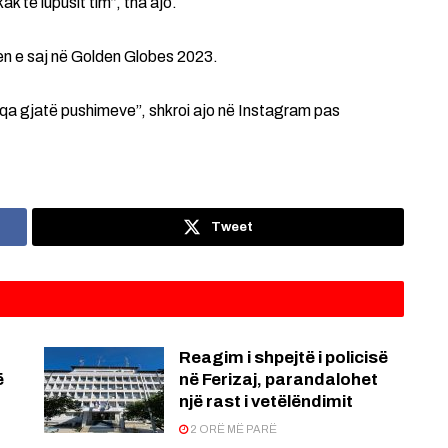
k të lupusit tim”, tha ajo.
en e saj në Golden Globes 2023.
a gjatë pushimeve”, shkroi ajo në Instagram pas
Tweet
Reagim i shpejtë i policisë
ë
në Ferizaj, parandalohet
një rast i vetëlëndimit
2 ORË MË PARË