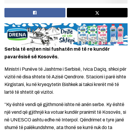
Serbia të enjten nisi fushatën më të re kundër
pavarësisë së Kosovës.
Ministri i Punëve të Jashtme i Serbisë, Ivica Daçiq, shkoi për
vizitë në disa shtete të Azisë Qendrore. Stacioni i parë ishte
Kirgistani, ku në kryeqytetin Bishkek ai takoi krerët më të
lartë të shtetit që vizitoi.
“Ky është vendi që gjithmonë ishte në anën serbe. Ky është
një vend që gjithnjë ka votuar kundër pranimit të Kosovës, si
në UNESCO ashtu edhe në Interpol. Qëndrimet e tyre janë
shumë të palëkundshme, ata thonë se kurrë nuk do ta