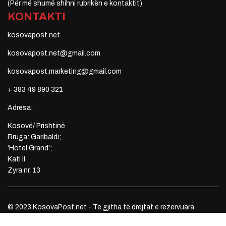
(Për më shumë shihni rubrikën e kontaktit)
KONTAKTI
kosovapost.net
kosovapost.net@gmail.com
kosovapost.marketing@gmail.com
+ 383 49 890 321
Adresa:
Kosovë/ Prishtinë
Rruga: Garibaldi;
‘Hotel Grand’;
Kati II
Zyra nr. 13
© 2023 KosovaPost.net - Të gjitha të drejtat e rezervuara.