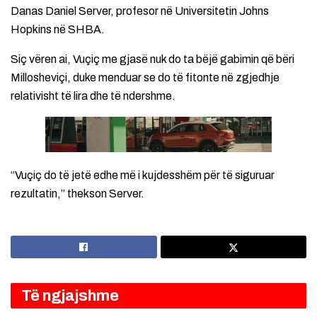
Danas Daniel Server, profesor në Universitetin Johns
Hopkins në SHBA.
Siç vëren ai, Vuçiç me gjasë nuk do ta bëjë gabimin që bëri
Millosheviçi, duke menduar se do të fitonte në zgjedhje
relativisht të lira dhe të ndershme.
“Vuçiç do të jetë edhe më i kujdesshëm për të siguruar
rezultatin,” thekson Server.
Të ngjajshme