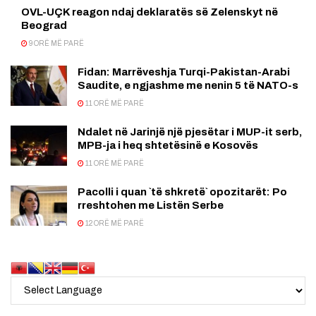
OVL-UÇK reagon ndaj deklaratës së Zelenskyt në
Beograd
9 ORË MË PARË
Fidan: Marrëveshja Turqi-Pakistan-Arabi
Saudite, e ngjashme me nenin 5 të NATO-s
11 ORË MË PARË
Ndalet në Jarinjë një pjesëtar i MUP-it serb,
MPB-ja i heq shtetësinë e Kosovës
11 ORË MË PARË
Pacolli i quan `të shkretë` opozitarët: Po
rreshtohen me Listën Serbe
12 ORË MË PARË