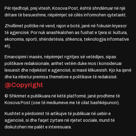
Për rrjedhojë, prej vitesh, Kosova Post, është shndërruar në një
dritare të besueshme, nëpërmjet së cilës informohen qytetarët.
Zhvillimet politike në vend, rajon e botë, janë në fokusin kryesor
të agjencisë. Por nuk anashkalohen as fushat e tjera si: kultura,
ekonomia, sporti, shëndetësia, shkenca, teknologjia informative
etj.
Emancipimi i masës, nëpërmjet ngritjes së vetëdijes, sipas
politikave redaksionale, arrihet vetëm duke mos i konsideruar
lexuesit dhe ndjekësit e agjencisë, si masë klikuesish. Kjo ka qenë
dhe ka mbetur premisa themelore e politikave të redaksisë.
@Copyright
© Shkrimet e publikuara në këtë platformë, janë prodhime të
Kosova Post (ose të mediumeve me të cilat bashkëpunon).
Kushtet e përdorimit të artikujve të publikuar në uebin e
agjencisë, si dhe faqet zyrtare në rrjetet sociale, mund të
diskutohen me palët e interesuara.