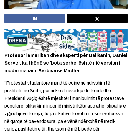
Profesori amerikan dhe eksperti për Ballkanin, Daniel
Server, ka thënë se `bota serbe` është një version i
modernizuar i `Serbisë së Madhe`.
“Protestat studentore mund të çojnë në ndryshim të
pushtetit në Serbi, por nuk e di nëse kjo do të ndodhë.
Presidenti Vuçiç është mjeshtër i manipulimit të protestave
popullore: shkarkimi i ndonjë ministri këtu apo atje, shpallja e
zgjedhjeve të reja, futja e kutive të votimit ose e votuesve
në qarqe të pavendosura, pa e vënë ndërkohë në rrezik
serioz pushtetin e tij, thekson në një bisedë për