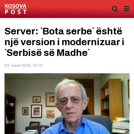
Server: `Bota serbe` është
një version i modernizuar i
`Serbisë së Madhe`
03 Janar 2026, 22:31