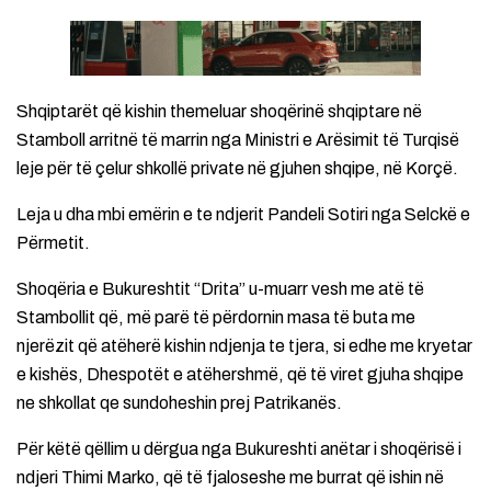
Shqiptarët që kishin themeluar shoqërinë shqiptare në
Stamboll arritnë të marrin nga Ministri e Arësimit të Turqisë
leje për të çelur shkollë private në gjuhen shqipe, në Korçë.
Leja u dha mbi emërin e te ndjerit Pandeli Sotiri nga Selckë e
Përmetit.
Shoqëria e Bukureshtit “Drita” u-muarr vesh me atë të
Stambollit që, më parë të përdornin masa të buta me
njerëzit që atëherë kishin ndjenja te tjera, si edhe me kryetar
e kishës, Dhespotët e atëhershmë, që të viret gjuha shqipe
ne shkollat qe sundoheshin prej Patrikanës.
Për këtë qëllim u dërgua nga Bukureshti anëtar i shoqërisë i
ndjeri Thimi Marko, që të fjaloseshe me burrat që ishin në