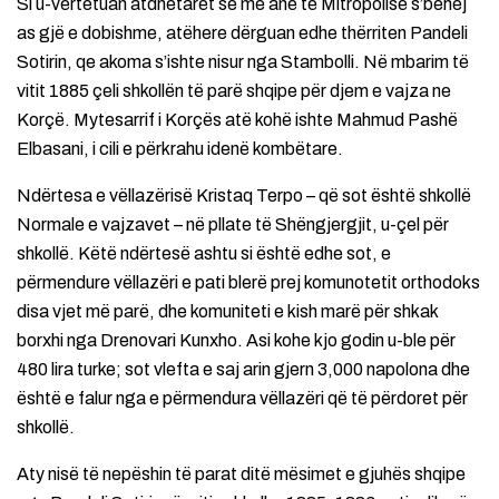
Si u-vërtetuan atdhetarët se me anë të Mitropolisë s’behej
as gjë e dobishme, atëhere dërguan edhe thërriten Pandeli
Sotirin, qe akoma s’ishte nisur nga Stambolli. Në mbarim të
vitit 1885 çeli shkollën të parë shqipe për djem e vajza ne
Korçë. Mytesarrif i Korçës atë kohë ishte Mahmud Pashë
Elbasani, i cili e përkrahu idenë kombëtare.
Ndërtesa e vëllazërisë Kristaq Terpo – që sot është shkollë
Normale e vajzavet – në pllate të Shëngjergjit, u-çel për
shkollë. Këtë ndërtesë ashtu si është edhe sot, e
përmendure vëllazëri e pati blerë prej komunotetit orthodoks
disa vjet më parë, dhe komuniteti e kish marë për shkak
borxhi nga Drenovari Kunxho. Asi kohe kjo godin u-ble për
480 lira turke; sot vlefta e saj arin gjern 3,000 napolona dhe
është e falur nga e përmendura vëllazëri që të përdoret për
shkollë.
Aty nisë të nepëshin të parat ditë mësimet e gjuhës shqipe