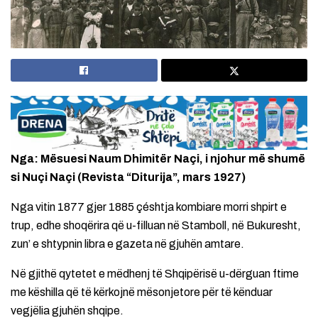
Nga: Mësuesi Naum Dhimitër Naçi, i njohur më shumë
si Nuçi Naçi (Revista “Diturija”, mars 1927)
Nga vitin 1877 gjer 1885 çéshtja kombiare morri shpirt e
trup, edhe shoqërira që u-filluan në Stamboll, në Bukuresht,
zun’ e shtypnin libra e gazeta në gjuhën amtare.
Në gjithë qytetet e mëdhenj të Shqipërisë u-dërguan ftime
me këshilla që të kërkojnë mësonjetore për të kënduar
vegjëlia gjuhën shqipe.