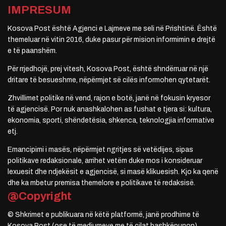
IMPRESUM
Kosova Post është Agjenci e Lajmeve me seli në Prishtinë. Është
themeluar në vitin 2016, duke pasur për mision informimin e drejtë
e të paanshëm.
Për rrjedhojë, prej vitesh, Kosova Post, është shndërruar në një
dritare të besueshme, nëpërmjet së cilës informohen qytetarët.
Zhvillimet politike në vend, rajon e botë, janë në fokusin kryesor
të agjencisë. Por nuk anashkalohen as fushat e tjera si: kultura,
ekonomia, sporti, shëndetësia, shkenca, teknologjia informative
etj.
Emancipimi i masës, nëpërmjet ngritjes së vetëdijes, sipas
politikave redaksionale, arrihet vetëm duke mos i konsideruar
lexuesit dhe ndjekësit e agjencisë, si masë klikuesish. Kjo ka qenë
dhe ka mbetur premisa themelore e politikave të redaksisë.
@Copyright
© Shkrimet e publikuara në këtë platformë, janë prodhime të
Kosova Post (ose të mediumeve me të cilat bashkëpunon).