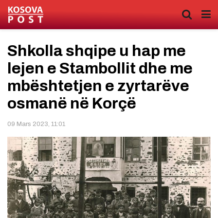
Shkolla shqipe u hap me
lejen e Stambollit dhe me
mbështetjen e zyrtarëve
osmanë në Korçë
09 Mars 2023, 11:01