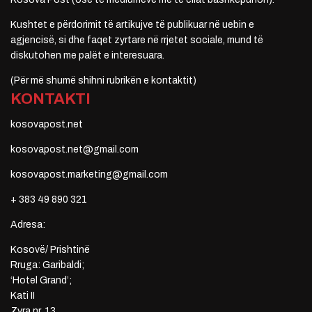
Kushtet e përdorimit të artikujve të publikuar në uebin e
agjencisë, si dhe faqet zyrtare në rrjetet sociale, mund të
diskutohen me palët e interesuara.
(Për më shumë shihni rubrikën e kontaktit)
KONTAKTI
kosovapost.net
kosovapost.net@gmail.com
kosovapost.marketing@gmail.com
+ 383 49 890 321
Adresa:
Kosovë/ Prishtinë
Rruga: Garibaldi;
‘Hotel Grand’;
Kati II
Zyra nr. 13