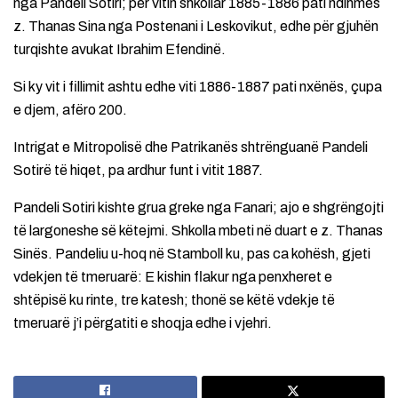
nga Pandeli Sotiri; për vitin shkollar 1885-1886 pati ndihmës
z. Thanas Sina nga Postenani i Leskovikut, edhe për gjuhën
turqishte avukat Ibrahim Efendinë.
Si ky vit i fillimit ashtu edhe viti 1886-1887 pati nxënës, çupa
e djem, afëro 200.
Intrigat e Mitropolisë dhe Patrikanës shtrënguanë Pandeli
Sotirë të hiqet, pa ardhur funt i vitit 1887.
Pandeli Sotiri kishte grua greke nga Fanari; ajo e shgrëngojti
të largoneshe së këtejmi. Shkolla mbeti në duart e z. Thanas
Sinës. Pandeliu u-hoq në Stamboll ku, pas ca kohësh, gjeti
vdekjen të tmeruarë: E kishin flakur nga penxheret e
shtëpisë ku rinte, tre katesh; thonë se këtë vdekje të
tmeruarë j’i përgatiti e shoqja edhe i vjehri.