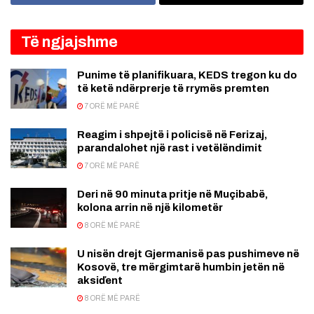
Të ngjajshme
Punime të planifikuara, KEDS tregon ku do
të ketë ndërprerje të rrymës premten
7 ORË MË PARË
Reagim i shpejtë i policisë në Ferizaj,
parandalohet një rast i vetëlëndimit
7 ORË MË PARË
Deri në 90 minuta pritje në Muçibabë,
kolona arrin në një kilometër
8 ORË MË PARË
U nisën drejt Gjermanisë pas pushimeve në
Kosovë, tre mërgimtarë humbin jetën në
aksiďent
8 ORË MË PARË