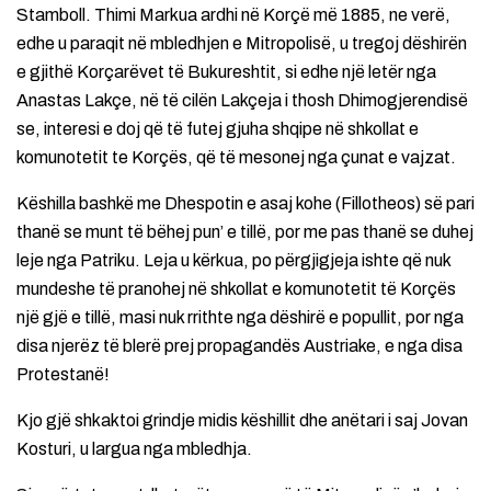
Stamboll. Thimi Markua ardhi në Korçë më 1885, ne verë,
edhe u paraqit në mbledhjen e Mitropolisë, u tregoj dëshirën
e gjithë Korçarëvet të Bukureshtit, si edhe një letër nga
Anastas Lakçe, në të cilën Lakçeja i thosh Dhimogjerendisë
se, interesi e doj që të futej gjuha shqipe në shkollat e
komunotetit te Korçës, që të mesonej nga çunat e vajzat.
Këshilla bashkë me Dhespotin e asaj kohe (Fillotheos) së pari
thanë se munt të bëhej pun’ e tillë, por me pas thanë se duhej
leje nga Patriku. Leja u kërkua, po përgjigjeja ishte që nuk
mundeshe të pranohej në shkollat e komunotetit të Korçës
një gjë e tillë, masi nuk rrithte nga dëshirë e popullit, por nga
disa njerëz të blerë prej propagandës Austriake, e nga disa
Protestanë!
Kjo gjë shkaktoi grindje midis këshillit dhe anëtari i saj Jovan
Kosturi, u largua nga mbledhja.