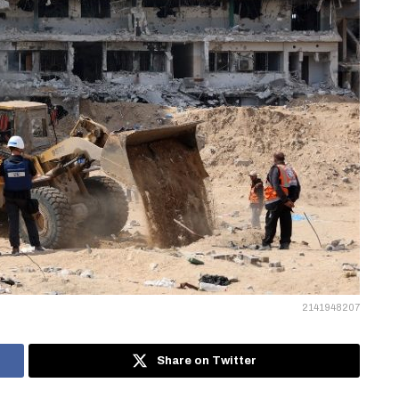
2141948207
Share on Twitter