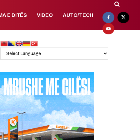
MA E DITËS
VIDEO
AUTO/TECH