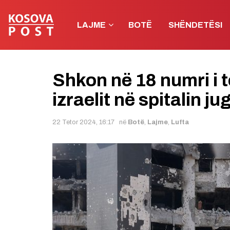
LAJME
BOTË
SHËNDETËSI
Shkon në 18 numri i 
izraelit në spitalin ju
22 Tetor 2024, 16:17
në
Botë
,
Lajme
,
Lufta