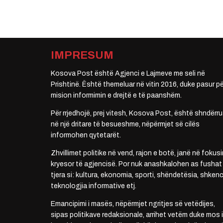
IMPRESUM
Kosova Post është Agjenci e Lajmeve me seli në
Prishtinë. Është themeluar në vitin 2016, duke pasur pë
mision informimin e drejtë e të paanshëm.
Për rrjedhojë, prej vitesh, Kosova Post, është shndërru
në një dritare të besueshme, nëpërmjet së cilës
informohen qytetarët.
Zhvillimet politike në vend, rajon e botë, janë në fokusi
kryesor të agjencisë. Por nuk anashkalohen as fushat
tjera si: kultura, ekonomia, sporti, shëndetësia, shkenc
teknologjia informative etj.
Emancipimi i masës, nëpërmjet ngritjes së vetëdijes,
sipas politikave redaksionale, arrihet vetëm duke mos i