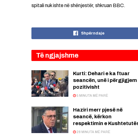
spitali nuk ishte në shënjestër, shkruan BBC.
Shpërndaje
Të ngjajshme
Kurti: Dehari e ka ftuar
seancën, unë i përgjigjem
pozitivisht
5 MINUTA MË PARË
Haziri merr pjesë në
seancë, kërkon
respektimin e Kushtetutë
28 MINUTA MË PARË