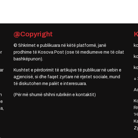
@Copyright
© Shkrimet e publikuara në këtë platformë, janë
k
r
prodhime të Kosova Post (ose të mediumeve me të cilat
k
bashkëpunon).
k
ar
Kushtet e përdorimit të artikujve të publikuar në uebin e
agjencisë, si dhe faqet zyrtare në rrjetet sociale, mund
+ 
të diskutohen me palët e interesuara.
A
n
(Për më shumë shihni rubrikën e kontaktit)
Ko
 e
Rr
a,
‘H
Ka
Zy