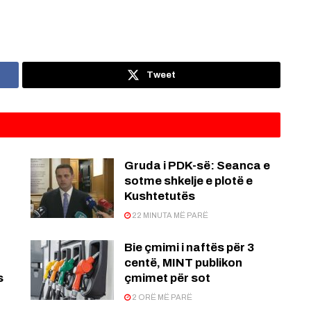
Tweet
Gruda i PDK-së: Seanca e
sotme shkelje e plotë e
Kushtetutës
22 MINUTA MË PARË
Bie çmimi i naftës për 3
centë, MINT publikon
s
çmimet për sot
2 ORË MË PARË