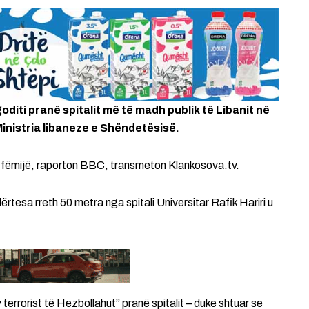
goditi pranë spitalit më të madh publik të Libanit në
 Ministria libaneze e Shëndetësisë.
ër fëmijë, raporton BBC, transmeton Klankosova.tv.
ërtesa rreth 50 metra nga spitali Universitar Rafik Hariri u
v terrorist të Hezbollahut” pranë spitalit – duke shtuar se