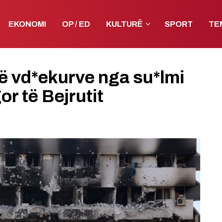
EKONOMI
OP / ED
KULTURË
SPORT
TE
të vd*ekurve nga su*lmi
gor të Bejrutit