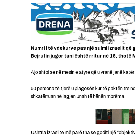
Numri i të vdekurve pas një sulmi izraelit që 
Bejrutin jugor tani është rritur në 18, thotë
Ajo shtoi se në mesin e atyre që u vranë janë kat
60 persona të tjerë u plagosën kur të paktën tre nd
shkatërruan në lagjen Jnah të hënën mbrëma.
Ushtria izraelite më parë tha se goditi një “objekti