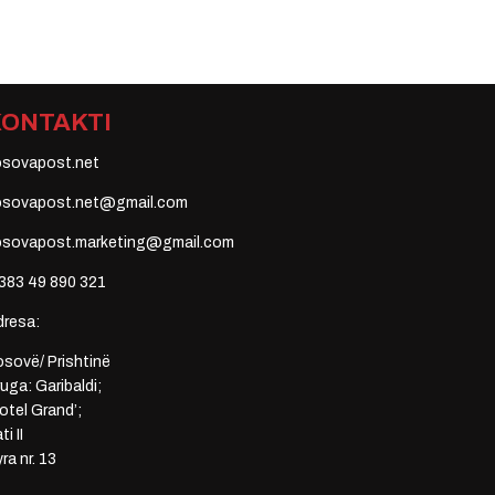
KONTAKTI
osovapost.net
osovapost.net@gmail.com
osovapost.marketing@gmail.com
383 49 890 321
dresa:
sovë/ Prishtinë
uga: Garibaldi;
otel Grand’;
ti II
ra nr. 13