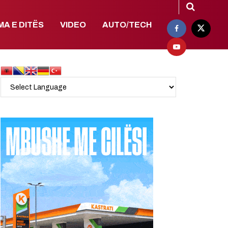
MA E DITËS
VIDEO
AUTO/TECH