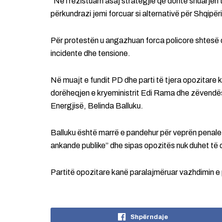
“Ne i rezistuam asaj strategjie që donte shuarjen 
përkundrazi jemi forcuar si alternativë për Shqipërin
Për protestën u angazhuan forca policore shtesë 
incidente dhe tensione.
Në muajt e fundit PD dhe parti të tjera opozitare
dorëheqjen e kryeministrit Edi Rama dhe zëvendës
Energjisë, Belinda Balluku.
Balluku është marrë e pandehur për veprën penale
ankande publike” dhe sipas opozitës nuk duhet të q
Partitë opozitare kanë paralajmëruar vazhdimin e
Shpërndaje