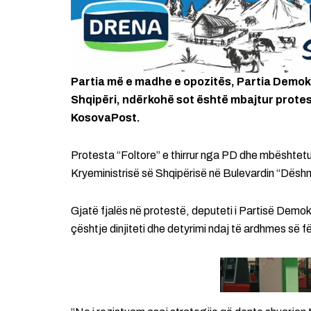
Partia më e madhe e opozitës, Partia Demok
Shqipëri, ndërkohë sot është mbajtur prote
KosovaPost.
Protesta “Foltore” e thirrur nga PD dhe mbështetur
Kryeministrisë së Shqipërisë në Bulevardin “Dësh
Gjatë fjalës në protestë, deputeti i Partisë Demokr
çështje dinjiteti dhe detyrimi ndaj të ardhmes së f