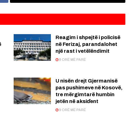
Reagim i shpejtë i policisë
ë
në Ferizaj, parandalohet
një rast i vetëlëndimit
8 ORË MË PARË
U nisën drejt Gjermanisë
pas pushimeve në Kosovë,
tre mërgimtarë humbin
jetën në aksiďent
9 ORË MË PARË