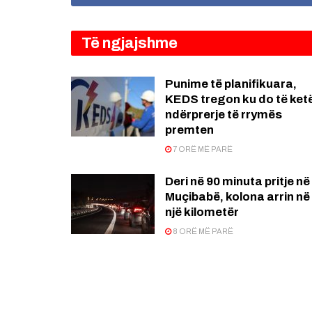
Të ngjajshme
Punime të planifikuara,
KEDS tregon ku do të ket
ndërprerje të rrymës
premten
7 ORË MË PARË
Deri në 90 minuta pritje në
Muçibabë, kolona arrin në
një kilometër
8 ORË MË PARË