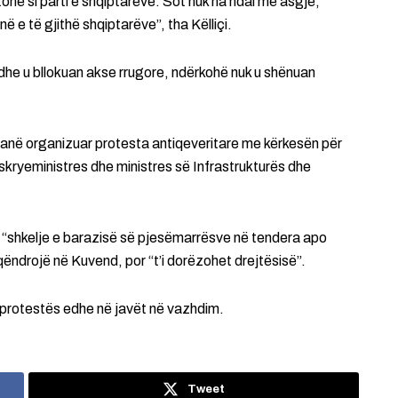
tonë si parti e shqiptarëve. Sot nuk na ndal më asgjë,
ë e të gjithë shqiptarëve”, tha Këlliçi.
dhe u bllokuan akse rrugore, ndërkohë nuk u shënuan
 kanë organizuar protesta antiqeveritare me kërkesën për
kryeministres dhe ministres së Infrastrukturës dhe
 “shkelje e barazisë së pjesëmarrësve në tendera apo
ëndrojë në Kuvend, por “t’i dorëzohet drejtësisë”.
 protestës edhe në javët në vazhdim.
Tweet