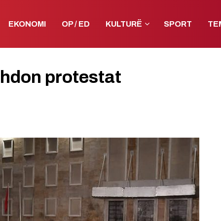
EKONOMI
OP / ED
KULTURË
SPORT
TE
zhdon protestat