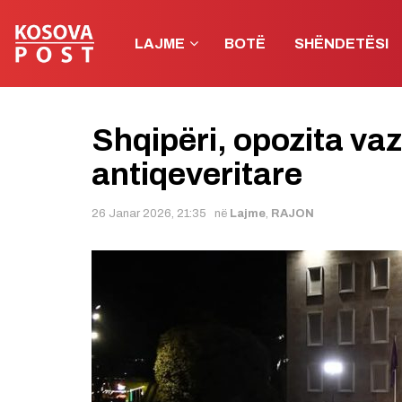
LAJME
BOTË
SHËNDETËSI
Shqipëri, opozita va
antiqeveritare
26 Janar 2026, 21:35
në
Lajme
,
RAJON