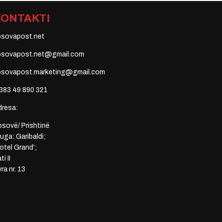
KONTAKTI
osovapost.net
osovapost.net@gmail.com
osovapost.marketing@gmail.com
383 49 890 321
dresa:
sovë/ Prishtinë
uga: Garibaldi;
otel Grand’;
ti II
ra nr. 13