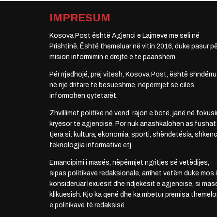
IMPRESUM
Kosova Post është Agjenci e Lajmeve me seli në
Prishtinë. Është themeluar në vitin 2016, duke pasur pë
mision informimin e drejtë e të paanshëm.
Për rrjedhojë, prej vitesh, Kosova Post, është shndërru
në një dritare të besueshme, nëpërmjet së cilës
informohen qytetarët.
Zhvillimet politike në vend, rajon e botë, janë në fokusi
kryesor të agjencisë. Por nuk anashkalohen as fushat
tjera si: kultura, ekonomia, sporti, shëndetësia, shkenc
teknologjia informative etj.
Emancipimi i masës, nëpërmjet ngritjes së vetëdijes,
sipas politikave redaksionale, arrihet vetëm duke mos i
konsideruar lexuesit dhe ndjekësit e agjencisë, si mas
klikuesish. Kjo ka qenë dhe ka mbetur premisa themelo
e politikave të redaksisë.