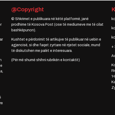
@Copyright
© Shkrimet e publikuara në këtë platformë, janë
k
r
prodhime të Kosova Post (ose të mediumeve me të cilat
k
bashkëpunon).
k
ar
Kushtet e përdorimit të artikujve të publikuar në uebin e
agjencisë, si dhe faqet zyrtare në rrjetet sociale, mund
+ 
të diskutohen me palët e interesuara.
A
n
(Për më shumë shihni rubrikën e kontaktit)
Ko
 e
Rr
a,
‘H
Ka
Zy
ë
re