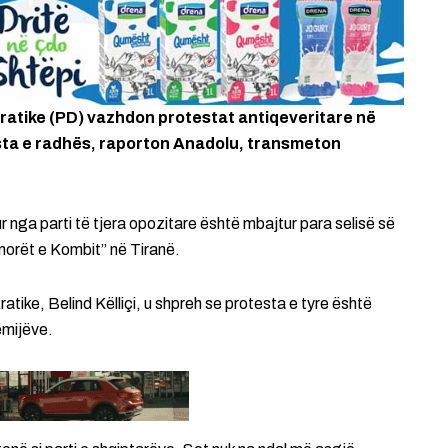
ratike (PD) vazhdon protestat antiqeveritare në
sta e radhës, raporton Anadolu, transmeton
 nga parti të tjera opozitare është mbajtur para selisë së
morët e Kombit” në Tiranë.
atike, Belind Këlliçi, u shpreh se protesta e tyre është
ëmijëve.