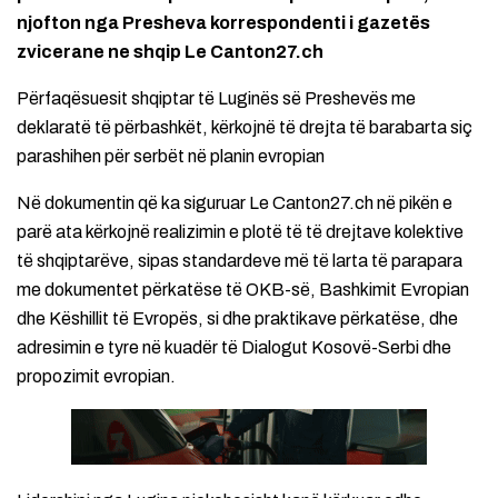
njofton nga Presheva korrespondenti i gazetës
zvicerane ne shqip Le Canton27.ch
Përfaqësuesit shqiptar të Luginës së Preshevës me
deklaratë të përbashkët, kërkojnë të drejta të barabarta siç
parashihen për serbët në planin evropian
Në dokumentin që ka siguruar Le Canton27.ch në pikën e
parë ata kërkojnë realizimin e plotë të të drejtave kolektive
të shqiptarëve, sipas standardeve më të larta të parapara
me dokumentet përkatëse të OKB-së, Bashkimit Evropian
dhe Këshillit të Evropës, si dhe praktikave përkatëse, dhe
adresimin e tyre në kuadër të Dialogut Kosovë-Serbi dhe
propozimit evropian.