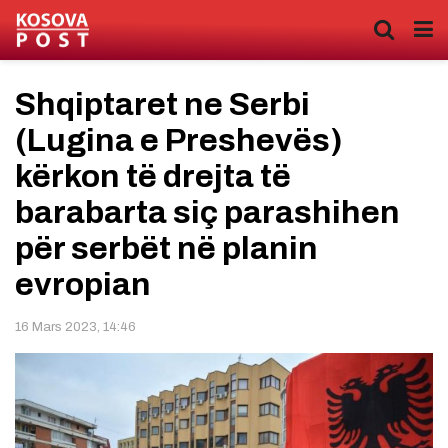
Shqiptaret ne Serbi
(Lugina e Preshevës)
kërkon të drejta të
barabarta siç parashihen
për serbët në planin
evropian
16 Mars 2023, 14:46