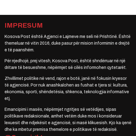
IMPRESUM
Kosova Post është Agjenci e Lajmeve me seli në Prishtinë. Është
themeluar në vitin 2016, duke pasur për mision informimin e drejtë
e të paanshëm.
Për rrjedhojë, prej vitesh, Kosova Post, është shndërruar në një
dritare të besueshme, nëpërmjet së cilës informohen qytetarët.
Zhvillimet politike në vend, rajon e botë, janë në fokusin kryesor
të agjencisë. Por nuk anashkalohen as fushat e tjera si: kultura,
ekonomia, sporti, shëndetësia, shkenca, teknologjia informative
etj.
Emancipimi i masës, nëpërmjet ngritjes së vetëdijes, sipas
politikave redaksionale, arrihet vetëm duke mos i konsideruar
lexuesit dhe ndjekësit e agjencisë, si masë klikuesish. Kjo ka qenë
dhe ka mbetur premisa themelore e politikave të redaksisë.