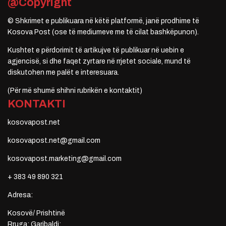
@Copyright
© Shkrimet e publikuara në këtë platformë, janë prodhime të
Kosova Post (ose të mediumeve me të cilat bashkëpunon).
Kushtet e përdorimit të artikujve të publikuar në uebin e
agjencisë, si dhe faqet zyrtare në rrjetet sociale, mund të
diskutohen me palët e interesuara.
(Për më shumë shihni rubrikën e kontaktit)
KONTAKTI
kosovapost.net
kosovapost.net@gmail.com
kosovapost.marketing@gmail.com
+ 383 49 890 321
Adresa:
Kosovë/ Prishtinë
Rruga: Garibaldi;