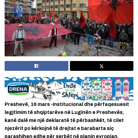
Preshevë, 16 mars -Institucional dhe përfaqesuesit
legjtimim të shqiptarëve në Luginën e Preshevës,
kanë dalë me një deklaratë të përbashkët, të cilet
njezërit po kërkojnë të drejtat e barabarta siç
parashihen edhe për serbët në planin evropian,