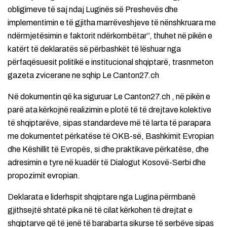
obligimeve të saj ndaj Luginës së Preshevës dhe
implementimin e të gjitha marrëveshjeve të nënshkruara me
ndërmjetësimin e faktorit ndërkombëtar”, thuhet në pikën e
katërt të deklaratës së përbashkët të lëshuar nga
përfaqësuesit politikë e institucional shqiptarë, trasnmeton
gazeta zvicerane ne sqhip Le Canton27.ch
Në dokumentin që ka siguruar Le Canton27.ch , në pikën e
parë ata kërkojnë realizimin e plotë të të drejtave kolektive
të shqiptarëve, sipas standardeve më të larta të parapara
me dokumentet përkatëse të OKB-së, Bashkimit Evropian
dhe Këshillit të Evropës, si dhe praktikave përkatëse, dhe
adresimin e tyre në kuadër të Dialogut Kosovë-Serbi dhe
propozimit evropian.
Deklarata e liderhspit shqiptare nga Lugina përmbanë
gjithsejtë shtatë pika në të cilat kërkohen të drejtat e
shqiptarve që të jenë të barabarta sikurse të serbëve sipas