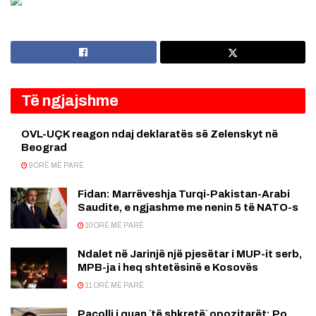
Të ngjajshme
OVL-UÇK reagon ndaj deklaratës së Zelenskyt në
Beograd
9 ORË MË PARË
Fidan: Marrëveshja Turqi-Pakistan-Arabi
Saudite, e ngjashme me nenin 5 të NATO-s
10 ORË MË PARË
Ndalet në Jarinjë një pjesëtar i MUP-it serb,
MPB-ja i heq shtetësinë e Kosovës
11 ORË MË PARË
Pacolli i quan `të shkretë` opozitarët: Po