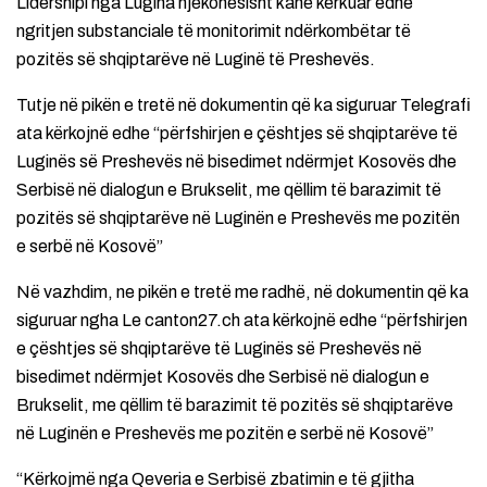
Lidershipi nga Lugina njekohesisht kanë kërkuar edhe
ngritjen substanciale të monitorimit ndërkombëtar të
pozitës së shqiptarëve në Luginë të Preshevës.
Tutje në pikën e tretë në dokumentin që ka siguruar Telegrafi
ata kërkojnë edhe “përfshirjen e çështjes së shqiptarëve të
Luginës së Preshevës në bisedimet ndërmjet Kosovës dhe
Serbisë në dialogun e Brukselit, me qëllim të barazimit të
pozitës së shqiptarëve në Luginën e Preshevës me pozitën
e serbë në Kosovë”
Në vazhdim, ne pikën e tretë me radhë, në dokumentin që ka
siguruar ngha Le canton27.ch ata kërkojnë edhe “përfshirjen
e çështjes së shqiptarëve të Luginës së Preshevës në
bisedimet ndërmjet Kosovës dhe Serbisë në dialogun e
Brukselit, me qëllim të barazimit të pozitës së shqiptarëve
në Luginën e Preshevës me pozitën e serbë në Kosovë”
“Kërkojmë nga Qeveria e Serbisë zbatimin e të gjitha