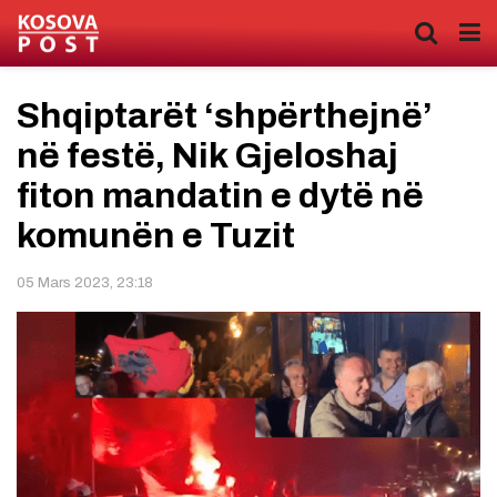
Shqiptarët ‘shpërthejnë’
në festë, Nik Gjeloshaj
fiton mandatin e dytë në
komunën e Tuzit
05 Mars 2023, 23:18