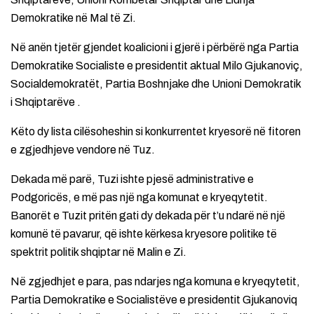
Demokratike në Mal të Zi.
Në anën tjetër gjendet koalicioni i gjerë i përbërë nga Partia
Demokratike Socialiste e presidentit aktual Milo Gjukanoviç,
Socialdemokratët, Partia Boshnjake dhe Unioni Demokratik
i Shqiptarëve .
Këto dy lista cilësoheshin si konkurrentet kryesorë në fitoren
e zgjedhjeve vendore në Tuz.
Dekada më parë, Tuzi ishte pjesë administrative e
Podgoricës, e më pas një nga komunat e kryeqytetit.
Banorët e Tuzit pritën gati dy dekada për t’u ndarë në një
komunë të pavarur, që ishte kërkesa kryesore politike të
spektrit politik shqiptar në Malin e Zi.
Në zgjedhjet e para, pas ndarjes nga komuna e kryeqytetit,
Partia Demokratike e Socialistëve e presidentit Gjukanoviq