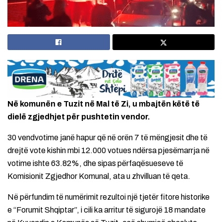
Në komunën e Tuzit në Mal të Zi, u mbajtën këtë të
dielë zgjedhjet për pushtetin vendor.
30 vendvotime janë hapur që në orën 7 të mëngjesit dhe të
drejtë vote kishin mbi 12.000 votues ndërsa pjesëmarrja në
votime ishte 63.82%, dhe sipas përfaqësueseve të
Komisionit Zgjedhor Komunal, ata u zhvilluan të qeta.
Në përfundim të numërimit rezultoi një tjetër fitore historike
e “Forumit Shqiptar”, i cili ka arritur të sigurojë 18 mandate