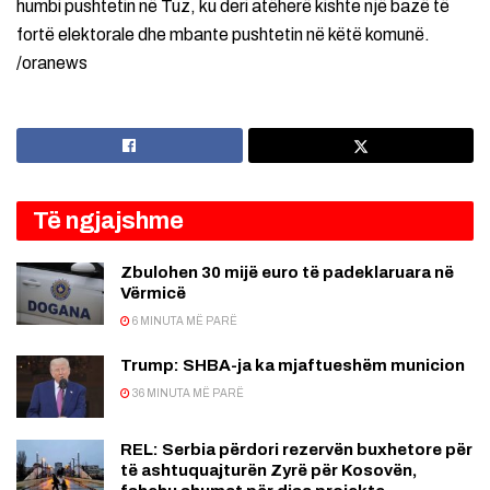
humbi pushtetin në Tuz, ku deri atëherë kishte një bazë të
fortë elektorale dhe mbante pushtetin në këtë komunë.
/oranews
Të ngjajshme
Zbulohen 30 mijë euro të padeklaruara në
Vërmicë
6 MINUTA MË PARË
Trump: SHBA-ja ka mjaftueshëm municion
36 MINUTA MË PARË
REL: Serbia përdori rezervën buxhetore për
të ashtuquajturën Zyrë për Kosovën,