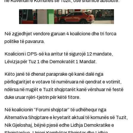
në Kuvendin e Komunës së Tuzit, osë shumicë absolute.
Në zgjedhjet vendore garuan 4 koalicione dhe tri forca
politike të pavarura.
Koalicioni i DPS-së ka arritur të sigurojë 12 mandate,
Lëvizja për Tuz 1 dhe Demokratët 1 Mandat.
Këto janë të dhenat paraprake që kanë dalë nga
përllogaritjet e votave të numëruara në qendrat e votimit,
ndërsa në rrugët e Tuzit shqiptarët kanë vërshuar në festë
duke uruar njëri-tjetrin për këtë fitore.
Në koalicionin “Forumi shqiptar” të udhëhequr nga
Alternativa Shqiptare e kryetarit aktual të komunës së Tuzit,
Nik Gjeloshaj, bëjnë pjesë edhe Lidhja Demokratike e
Shqiptarëve, Unioni Kombëtar Shqiptar dhe Lidhja