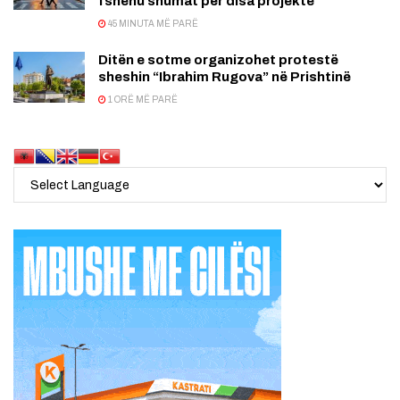
fshehu shumat për disa projekte
45 MINUTA MË PARË
Ditën e sotme organizohet protestë
sheshin “Ibrahim Rugova” në Prishtinë
1 ORË MË PARË