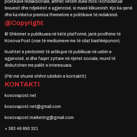
politikave redaksionale, arrihet vetëm duke mos i konsideruar
lexuesit dhe ndjekësit e agjencisë, si masë klikuesish. Kjo ka qenë
dhe ka mbetur premisa themelore e politikave të redaksisë.
@Copyright
© Shkrimet e publikuara në këtë platformë, janë prodhime të
Kosova Post (ose të mediumeve me të cilat bashkëpunon).
Kushtet e përdorimit të artikujve të publikuar në uebin e
agjencisë, si dhe faqet zyrtare në rrjetet sociale, mund të
diskutohen me palët e interesuara.
(Për më shumë shihni rubrikën e kontaktit)
KONTAKTI
kosovapost.net
kosovapost.net@gmail.com
kosovapost.marketing@gmail.com
+ 383 49 890 321