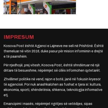
IMPRESUM
Kosova Post është Agjenci e Lajmeve me seli në Prishtinë. Është
themeluar në vitin 2016, duke pasur për mision informimin e drejtë
e të paanshëm.
Për rrjedhojë, prej vitesh, Kosova Post, është shndërruar në një
dritare të besueshme, nëpërmjet së cilës informohen qytetarët.
Zhvillimet politike në vend, rajon e botë, janë në fokusin kryesor
të agjencisë. Por nuk anashkalohen as fushat e tjera si: kultura,
ekonomia, sporti, shëndetësia, shkenca, teknologjia informative
etj.
Emancipimi i masës, nëpërmjet ngritjes së vetëdijes, sipas