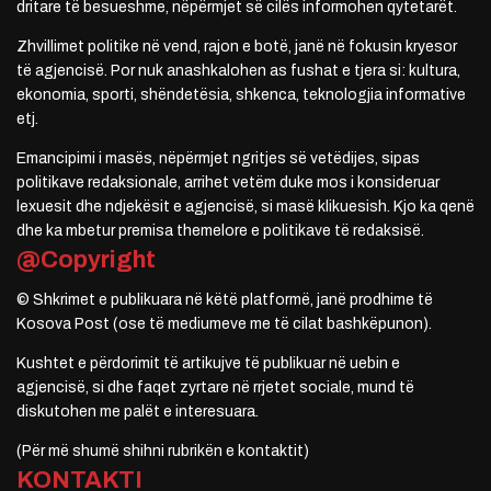
dritare të besueshme, nëpërmjet së cilës informohen qytetarët.
Zhvillimet politike në vend, rajon e botë, janë në fokusin kryesor
të agjencisë. Por nuk anashkalohen as fushat e tjera si: kultura,
ekonomia, sporti, shëndetësia, shkenca, teknologjia informative
etj.
Emancipimi i masës, nëpërmjet ngritjes së vetëdijes, sipas
politikave redaksionale, arrihet vetëm duke mos i konsideruar
lexuesit dhe ndjekësit e agjencisë, si masë klikuesish. Kjo ka qenë
dhe ka mbetur premisa themelore e politikave të redaksisë.
@Copyright
© Shkrimet e publikuara në këtë platformë, janë prodhime të
Kosova Post (ose të mediumeve me të cilat bashkëpunon).
Kushtet e përdorimit të artikujve të publikuar në uebin e
agjencisë, si dhe faqet zyrtare në rrjetet sociale, mund të
diskutohen me palët e interesuara.
(Për më shumë shihni rubrikën e kontaktit)
KONTAKTI