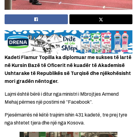
Kadeti Flamur Topilla ka diplomuar me sukses të lartë
në Kursin Bazë të Oficerit në kuadër të Akademisë
Ushtarake të Republikës së Turqisë dhe njëkohësisht
mori gradën nëntoger.
Lajmi është bërë i ditur nga ministri i Mbrojtjes Armend
Mehaj përmes një postimi në “Facebook”.
Pjesëmarrës në këtë trajnim ishin 431 kadetë, tre prej tyre
nga shtetet tjera dhe një nga Kosova.