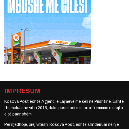
IMPRESUM
Kosova Post është Agjenci e Lajmeve me seli në Prishtinë. Është
themeluar në vitin 2016, duke pasur për mision informimin e drejtë
e të paanshëm.
Për rrjedhojë, prej vitesh, Kosova Post, është shndërruar në një