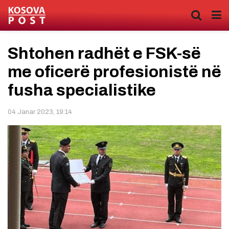
Shtohen radhët e FSK-së
me oficerë profesionistë në
fusha specialistike
04 Janar 2023, 19:14