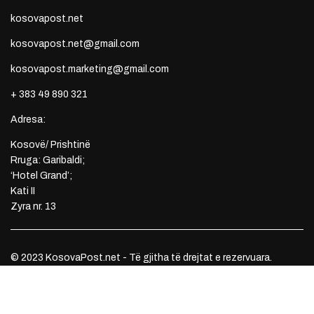
kosovapost.net
kosovapost.net@gmail.com
kosovapost.marketing@gmail.com
+ 383 49 890 321
Adresa:
Kosovë/ Prishtinë
Rruga: Garibaldi;
‘Hotel Grand’;
Kati II
Zyra nr. 13
© 2023 KosovaPost.net - Të gjitha të drejtat e rezervuara.