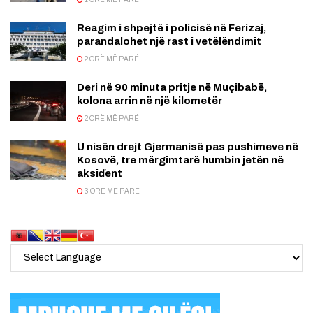
Reagim i shpejtë i policisë në Ferizaj,
parandalohet një rast i vetëlëndimit
2 ORË MË PARË
Deri në 90 minuta pritje në Muçibabë,
kolona arrin në një kilometër
2 ORË MË PARË
U nisën drejt Gjermanisë pas pushimeve në
Kosovë, tre mërgimtarë humbin jetën në
aksiďent
3 ORË MË PARË