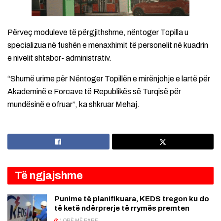
Përveç moduleve të përgjithshme, nëntoger Topilla u
specializua në fushën e menaxhimit të personelit në kuadrin
e nivelit shtabor- administrativ.
“Shumë urime për Nëntoger Topillën e mirënjohje e lartë për
Akademinë e Forcave të Republikës së Turqisë për
mundësinë e ofruar”, ka shkruar Mehaj.
Të ngjajshme
Punime të planifikuara, KEDS tregon ku do
të ketë ndërprerje të rrymës premten
1 ORË MË PARË