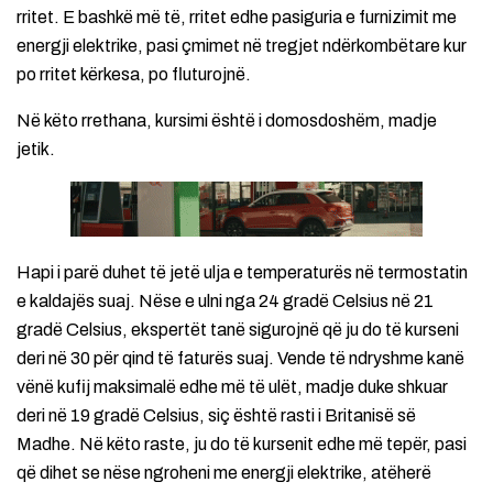
rritet. E bashkë më të, rritet edhe pasiguria e furnizimit me
energji elektrike, pasi çmimet në tregjet ndërkombëtare kur
po rritet kërkesa, po fluturojnë.
Në këto rrethana, kursimi është i domosdoshëm, madje
jetik.
Hapi i parë duhet të jetë ulja e temperaturës në termostatin
e kaldajës suaj. Nëse e ulni nga 24 gradë Celsius në 21
gradë Celsius, ekspertët tanë sigurojnë që ju do të kurseni
deri në 30 për qind të faturës suaj. Vende të ndryshme kanë
vënë kufij maksimalë edhe më të ulët, madje duke shkuar
deri në 19 gradë Celsius, siç është rasti i Britanisë së
Madhe. Në këto raste, ju do të kursenit edhe më tepër, pasi
që dihet se nëse ngroheni me energji elektrike, atëherë