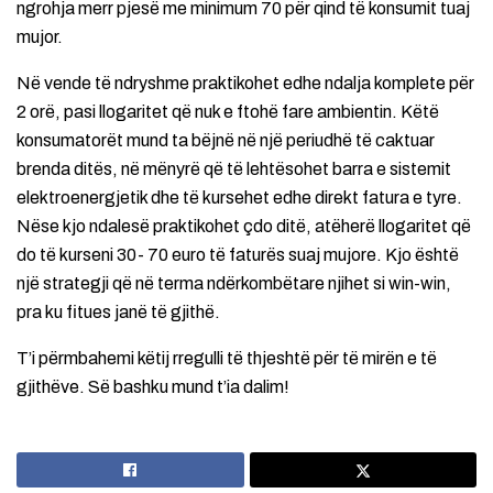
ngrohja merr pjesë me minimum 70 për qind të konsumit tuaj
mujor.
Në vende të ndryshme praktikohet edhe ndalja komplete për
2 orë, pasi llogaritet që nuk e ftohë fare ambientin. Këtë
konsumatorët mund ta bëjnë në një periudhë të caktuar
brenda ditës, në mënyrë që të lehtësohet barra e sistemit
elektroenergjetik dhe të kursehet edhe direkt fatura e tyre.
Nëse kjo ndalesë praktikohet çdo ditë, atëherë llogaritet që
do të kurseni 30- 70 euro të faturës suaj mujore. Kjo është
një strategji që në terma ndërkombëtare njihet si win-win,
pra ku fitues janë të gjithë.
T’i përmbahemi këtij rregulli të thjeshtë për të mirën e të
gjithëve. Së bashku mund t’ia dalim!