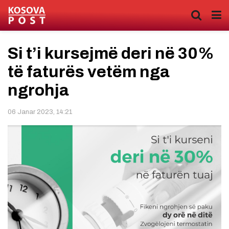
Si t’i kursejmë deri në 30%
të faturës vetëm nga
ngrohja
06 Janar 2023, 14:21