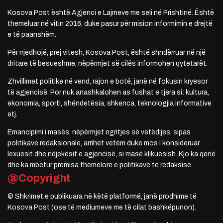
Kosova Post është Agjenci e Lajmeve me seli në Prishtinë. Është
themeluar në vitin 2016, duke pasur për mision informimin e drejtë
e të paanshëm.
Për rrjedhojë, prej vitesh, Kosova Post, është shndërruar në një
dritare të besueshme, nëpërmjet së cilës informohen qytetarët.
Zhvillimet politike në vend, rajon e botë, janë në fokusin kryesor
të agjencisë. Por nuk anashkalohen as fushat e tjera si: kultura,
ekonomia, sporti, shëndetësia, shkenca, teknologjia informative
etj.
Emancipimi i masës, nëpërmjet ngritjes së vetëdijes, sipas
politikave redaksionale, arrihet vetëm duke mos i konsideruar
lexuesit dhe ndjekësit e agjencisë, si masë klikuesish. Kjo ka qenë
dhe ka mbetur premisa themelore e politikave të redaksisë.
@Copyright
© Shkrimet e publikuara në këtë platformë, janë prodhime të
Kosova Post (ose të mediumeve me të cilat bashkëpunon).