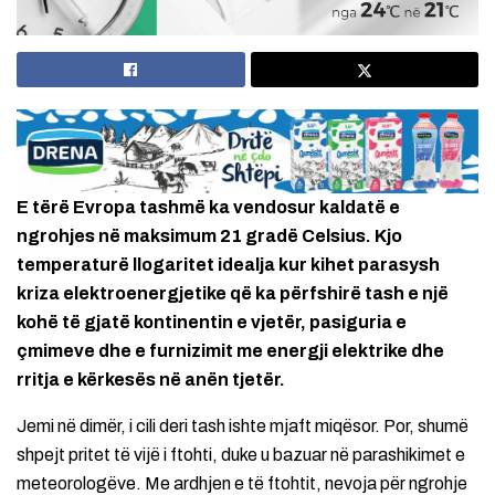
E tërë Evropa tashmë ka vendosur kaldatë e
ngrohjes në maksimum 21 gradë Celsius. Kjo
temperaturë llogaritet idealja kur kihet parasysh
kriza elektroenergjetike që ka përfshirë tash e një
kohë të gjatë kontinentin e vjetër, pasiguria e
çmimeve dhe e furnizimit me energji elektrike dhe
rritja e kërkesës në anën tjetër.
Jemi në dimër, i cili deri tash ishte mjaft miqësor. Por, shumë
shpejt pritet të vijë i ftohti, duke u bazuar në parashikimet e
meteorologëve. Me ardhjen e të ftohtit, nevoja për ngrohje