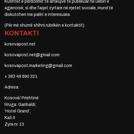
Kushtet e përdorimit të artikujve të publikuar në uebin e
agjencisë, si dhe faqet zyrtare në rrjetet sociale, mund të
diskutohen me palët e interesuara.
(Për më shumë shihni rubrikën e kontaktit)
KONTAKTI
kosovapost.net
kosovapost.net@gmail.com
kosovapost.marketing@gmail.com
+ 383 49 890 321
Adresa:
Kosovë/ Prishtinë
Rruga: Garibaldi;
‘Hotel Grand’;
Kati II
Zyra nr. 13