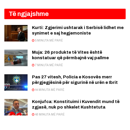
Të ngjajshme
Kurti: Zgjerimi ushtarak i Serbisë lidhet me
synimet e saj hegjemoniste
5 MINUTA MË PARË
Muja: 26 produkte të Vites është
konstatuar që përmbajnë vaj pallme
7 MINUTA MË PARË
Pas 27 vitesh, Policia e Kosovës merr
përgjegjësinë për sigurinë në urën e Ibrit
44 MINUTA MË PARË
Konjufca: Konstituimi i Kuvendit mund të
zgjasë, nuk po shkelet Kushtetuta
48 MINUTA MË PARË