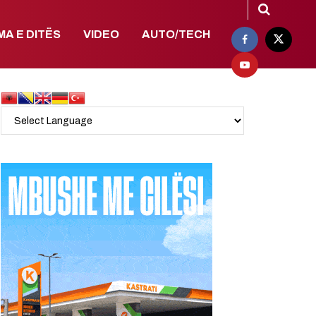
MA E DITËS
VIDEO
AUTO/TECH