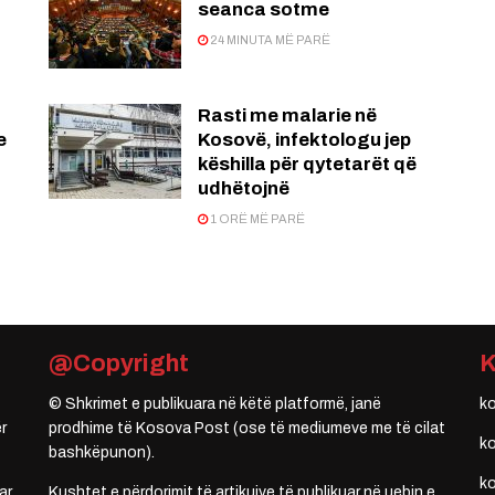
seanca sotme
24 MINUTA MË PARË
Rasti me malarie në
e
Kosovë, infektologu jep
këshilla për qytetarët që
udhëtojnë
1 ORË MË PARË
@Copyright
© Shkrimet e publikuara në këtë platformë, janë
k
r
prodhime të Kosova Post (ose të mediumeve me të cilat
k
bashkëpunon).
k
ar
Kushtet e përdorimit të artikujve të publikuar në uebin e