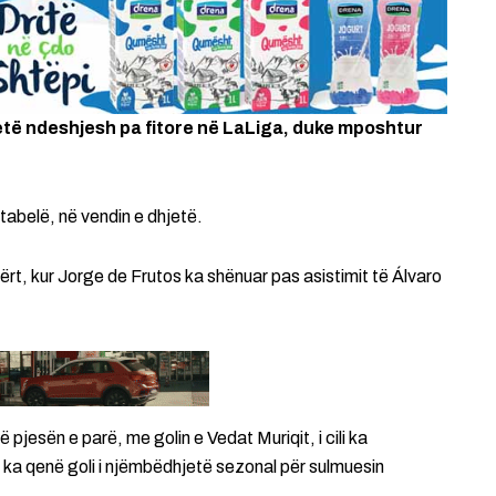
tetë ndeshjesh pa fitore në LaLiga, duke mposhtur
 tabelë, në vendin e dhjetë.
ërt, kur Jorge de Frutos ka shënuar pas asistimit të Álvaro
pjesën e parë, me golin e Vedat Muriqit, i cili ka
y ka qenë goli i njëmbëdhjetë sezonal për sulmuesin