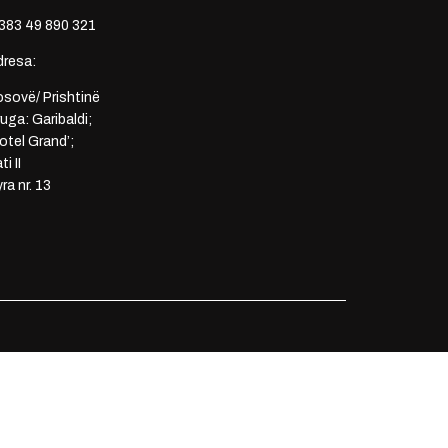
383 49 890 321
dresa:
sovë/ Prishtinë
uga: Garibaldi;
otel Grand’;
ti II
ra nr. 13