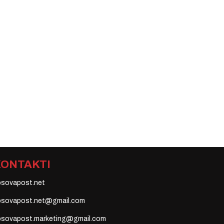
KONTAKTI
osovapost.net
osovapost.net@gmail.com
osovapost.marketing@gmail.com