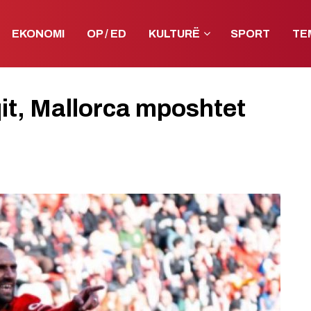
EKONOMI
OP / ED
KULTURË
SPORT
TE
qit, Mallorca mposhtet