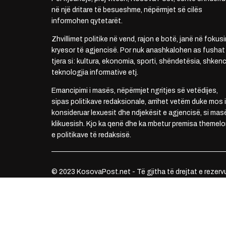
në një dritare të besueshme, nëpërmjet së cilës
informohen qytetarët.
Zhvillimet politike në vend, rajon e botë, janë në fokusi
kryesor të agjencisë. Por nuk anashkalohen as fushat
tjera si: kultura, ekonomia, sporti, shëndetësia, shkenc
teknologjia informative etj.
Emancipimi i masës, nëpërmjet ngritjes së vetëdijes,
sipas politikave redaksionale, arrihet vetëm duke mos i
konsideruar lexuesit dhe ndjekësit e agjencisë, si mas
klikuesish. Kjo ka qenë dhe ka mbetur premisa themelo
e politikave të redaksisë.
© 2023 KosovaPost.net - Të gjitha të drejtat e rezerv