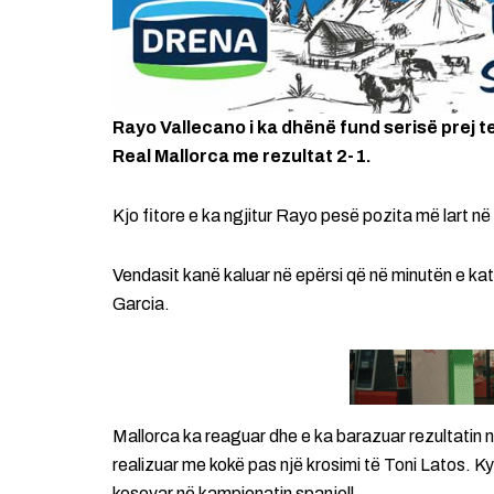
Rayo Vallecano i ka dhënë fund serisë prej 
Real Mallorca me rezultat 2-1.
Kjo fitore e ka ngjitur Rayo pesë pozita më lart në
Vendasit kanë kaluar në epërsi që në minutën e kat
Garcia.
Mallorca ka reaguar dhe e ka barazuar rezultatin në 
realizuar me kokë pas një krosimi të Toni Latos. K
kosovar në kampionatin spanjoll.