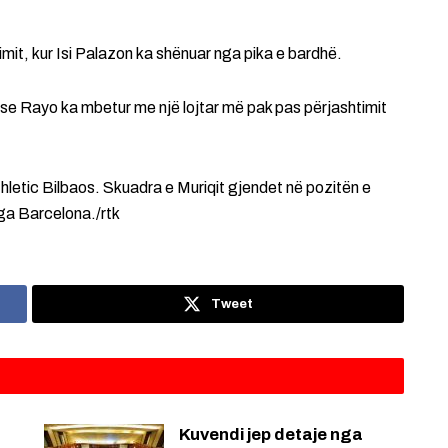
mit, kur Isi Palazon ka shënuar nga pika e bardhë.
ëse Rayo ka mbetur me një lojtar më pak pas përjashtimit
thletic Bilbaos. Skuadra e Muriqit gjendet në pozitën e
ga Barcelona./rtk
Tweet
Kuvendi jep detaje nga