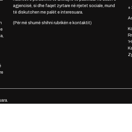
agjencisë, si dhe faqet zyrtare në rrjetet sociale, mund
+ 
të diskutohen me palët e interesuara.
A
n
(Për më shumë shihni rubrikën e kontaktit)
Ko
 e
Rr
a,
‘H
Ka
Zy
ë
re
uara.