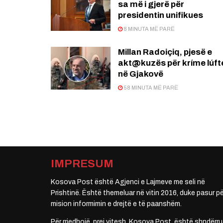
sa më i gjerë për
presidentin unifikues
8 MINUTA MË PARË
Millan Radoiçiq, pjesë e
akt@kuzës për kríme lúft
në Gjakovë
58 MINUTA MË PARË
IMPRESUM
Kosova Post është Agjenci e Lajmeve me seli në
Prishtinë. Është themeluar në vitin 2016, duke pasur pë
mision informimin e drejtë e të paanshëm.
Për rrjedhojë, prej vitesh, Kosova Post, është shndërru