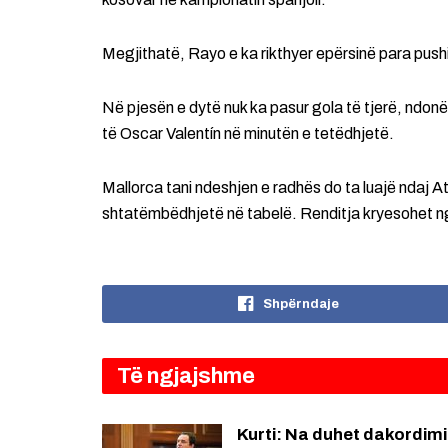
Megjithatë, Rayo e ka rikthyer epërsinë para pushi
Në pjesën e dytë nuk ka pasur gola të tjerë, ndon
të Oscar Valentín në minutën e tetëdhjetë.
Mallorca tani ndeshjen e radhës do ta luajë ndaj A
shtatëmbëdhjetë në tabelë. Renditja kryesohet n
Shpërndaje
Të ngjajshme
Kurti: Na duhet dakordimi