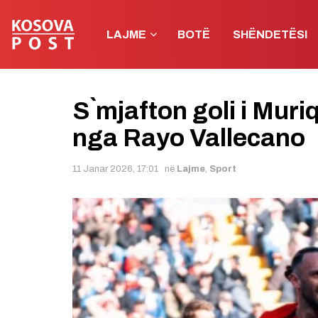
LAJME
BOTË
SHËNDETËSI
S`mjafton goli i Muri
nga Rayo Vallecano
11 Janar 2026, 17:01
në
Lajme
,
Sport