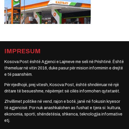
IMPRESUM
Kosova Post është Agjenci e Lajmeve me seli në Prishtinë. Është
themeluar në vitin 2016, duke pasur për mision informimin e drejtë
e të paanshëm.
Për rrjedhojë, prej vitesh, Kosova Post, është shndërruar në një
dritare të besueshme, nëpërmjet së cilës informohen qytetarët.
Zhvillimet politike në vend, rajon e botë, janë në fokusin kryesor
të agjencisë. Por nuk anashkalohen as fushat e tjera si: kultura,
ekonomia, sporti, shëndetësia, shkenca, teknologjia informative
etj.