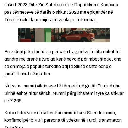
shkurt 2023 Ditë Zie Shtetërore në Republikën e Kosovës,
pas tërmeteve të datës 6 shkurt 2023 me epiqendër në
Turqi, të cilët lanë mijëra të vdekur e të lënduar.
Presidentja ka thënë se përballë tragjedive të tilla duhet të
qëndrojmë pranë atyre që kanë nevojë për mbështetje, dhe
se dhimbja e popullit turk dhe atij të Sirisë është edhe e
jona”, thuhet në njoftim.
Ndryshe, numri i viktimave të tërmetit që goditi Turqinë dhe
Sirinë është rritur sërish. Numri i përgjithshëm i tyre ka shkuar
në 7.266.
Këto shifra vijnë në kohën kur ministri turk i Shëndetësisë,
konfirmoi për 5.434 persona të vdekur në Turqi, transmeton
Telegrafi.