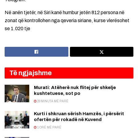
Në anën tjetër, në Siri kanë humbur jetën 812 persona në
zonat që kontrollohen nga qeveria siriane, kurse vlerësohet
se 1.020 tje
Të ngjajshme
Murati: Atëherë nuk flitej për shkelje
kushtetuese, sot po
29 MINUTA MË PARË
Kurti i shkruan sërish Hamzës, i përsërit
ofertën për rokadë në Kuvend
1 ORË MË PARË