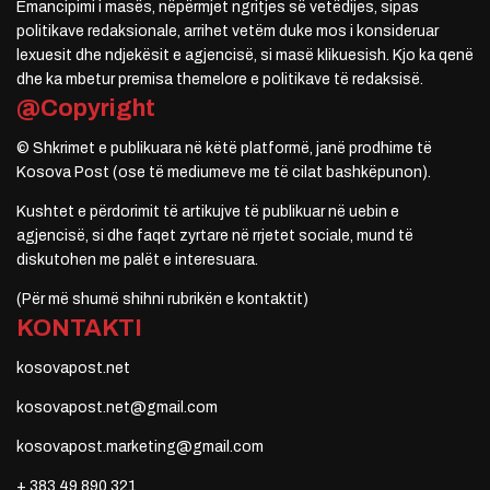
Emancipimi i masës, nëpërmjet ngritjes së vetëdijes, sipas
politikave redaksionale, arrihet vetëm duke mos i konsideruar
lexuesit dhe ndjekësit e agjencisë, si masë klikuesish. Kjo ka qenë
dhe ka mbetur premisa themelore e politikave të redaksisë.
@Copyright
© Shkrimet e publikuara në këtë platformë, janë prodhime të
Kosova Post (ose të mediumeve me të cilat bashkëpunon).
Kushtet e përdorimit të artikujve të publikuar në uebin e
agjencisë, si dhe faqet zyrtare në rrjetet sociale, mund të
diskutohen me palët e interesuara.
(Për më shumë shihni rubrikën e kontaktit)
KONTAKTI
kosovapost.net
kosovapost.net@gmail.com
kosovapost.marketing@gmail.com
+ 383 49 890 321