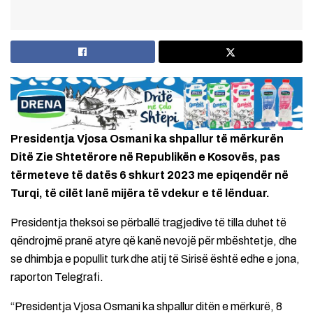
Presidentja Vjosa Osmani ka shpallur të mërkurën
Ditë Zie Shtetërore në Republikën e Kosovës, pas
tërmeteve të datës 6 shkurt 2023 me epiqendër në
Turqi, të cilët lanë mijëra të vdekur e të lënduar.
Presidentja theksoi se përballë tragjedive të tilla duhet të
qëndrojmë pranë atyre që kanë nevojë për mbështetje, dhe
se dhimbja e popullit turk dhe atij të Sirisë është edhe e jona,
raporton Telegrafi.
“Presidentja Vjosa Osmani ka shpallur ditën e mërkurë, 8