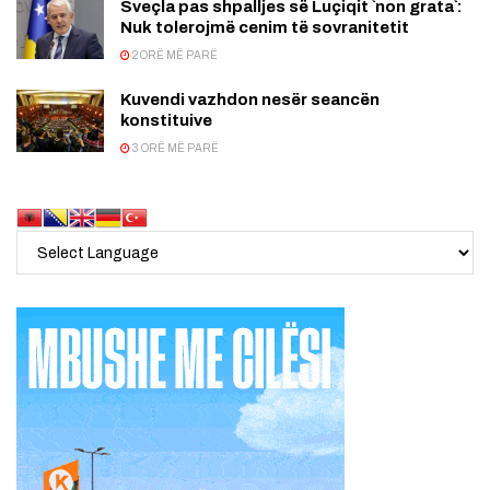
Sveçla pas shpalljes së Luçiqit `non grata`:
Nuk tolerojmë cenim të sovranitetit
2 ORË MË PARË
Kuvendi vazhdon nesër seancën
konstituive
3 ORË MË PARË