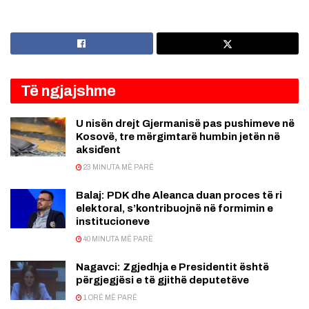
Të ngjajshme
U nisën drejt Gjermanisë pas pushimeve në
Kosovë, tre mërgimtarë humbin jetën në
aksiďent
23 MINUTA MË PARË
Balaj: PDK dhe Aleanca duan proces të ri
elektoral, s’kontribuojnë në formimin e
institucioneve
40 MINUTA MË PARË
Nagavci: Zgjedhja e Presidentit është
përgjegjësi e të gjithë deputetëve
1 ORË MË PARË