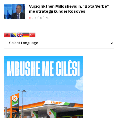
Vuçiq rikthen Millosheviqin, “Bota Serbe”
me strategji kundër Kosovës
2 ORË MË PARË