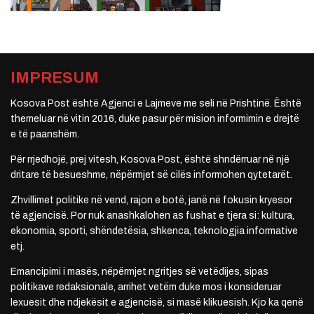
IMPRESUM
Kosova Post është Agjenci e Lajmeve me seli në Prishtinë. Është
themeluar në vitin 2016, duke pasur për mision informimin e drejtë
e të paanshëm.
Për rrjedhojë, prej vitesh, Kosova Post, është shndërruar në një
dritare të besueshme, nëpërmjet së cilës informohen qytetarët.
Zhvillimet politike në vend, rajon e botë, janë në fokusin kryesor
të agjencisë. Por nuk anashkalohen as fushat e tjera si: kultura,
ekonomia, sporti, shëndetësia, shkenca, teknologjia informative
etj.
Emancipimi i masës, nëpërmjet ngritjes së vetëdijes, sipas
politikave redaksionale, arrihet vetëm duke mos i konsideruar
lexuesit dhe ndjekësit e agjencisë, si masë klikuesish. Kjo ka qenë