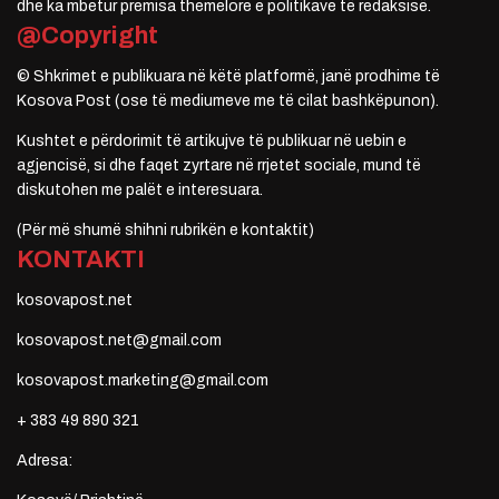
dhe ka mbetur premisa themelore e politikave të redaksisë.
@Copyright
© Shkrimet e publikuara në këtë platformë, janë prodhime të
Kosova Post (ose të mediumeve me të cilat bashkëpunon).
Kushtet e përdorimit të artikujve të publikuar në uebin e
agjencisë, si dhe faqet zyrtare në rrjetet sociale, mund të
diskutohen me palët e interesuara.
(Për më shumë shihni rubrikën e kontaktit)
KONTAKTI
kosovapost.net
kosovapost.net@gmail.com
kosovapost.marketing@gmail.com
+ 383 49 890 321
Adresa: