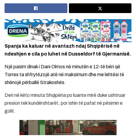
Spanja ka kaluar në avantazh ndaj Shqipërisë në
ndeshjen e cila po luhet në Dusseldorf të Gjermanisë.
Një pasim dinak i Dani Olmos në minutën e 12-të bëri që
Torres ta shfrytëzojë atë në maksimum dhe me lehtësi të
shënojë përballë Strakoshës.
Deri në këto minuta Shqipëria po luante mirë duke ushtruar
presion tek kundërshtarët, por ishin të pafat në pësimin e
golit.