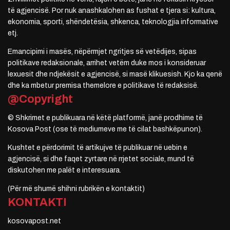
të agjencisë. Por nuk anashkalohen as fushat e tjera si: kultura,
ekonomia, sporti, shëndetësia, shkenca, teknologjia informative
etj.
Emancipimi i masës, nëpërmjet ngritjes së vetëdijes, sipas
politikave redaksionale, arrihet vetëm duke mos i konsideruar
lexuesit dhe ndjekësit e agjencisë, si masë klikuesish. Kjo ka qenë
dhe ka mbetur premisa themelore e politikave të redaksisë.
@Copyright
© Shkrimet e publikuara në këtë platformë, janë prodhime të
Kosova Post (ose të mediumeve me të cilat bashkëpunon).
Kushtet e përdorimit të artikujve të publikuar në uebin e
agjencisë, si dhe faqet zyrtare në rrjetet sociale, mund të
diskutohen me palët e interesuara.
(Për më shumë shihni rubrikën e kontaktit)
KONTAKTI
kosovapost.net