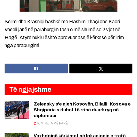
Selimi dhe Krasniqi bashkë me Hashim Thaçi dhe Kadri
Veseli janë në paraburgim tash e më shumë se 2 vjet në
Hagë. Atyre nuk iu është aprovuar asnjë kërkesë për lirim
nga paraburgimi.
Të ngjajshme
Zelensky s’e njeh Kosovën, Bilalli: Kosova e
Shqipëria s’duhet të rrinë duarkryq në
diplomaci
55 MINUTA MË PARË
Vazhdojnë kërkimet në lokacionin e tretë