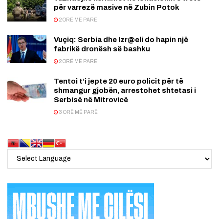
për varrezë masive në Zubin Potok
2 ORË MË PARË
Vuçiq: Serbia dhe Izr@eli do hapin një
fabrikë dronësh së bashku
2 ORË MË PARË
Tentoi t’i jepte 20 euro policit për të
shmangur gjobën, arrestohet shtetasi i
Serbisë në Mitrovicë
3 ORË MË PARË