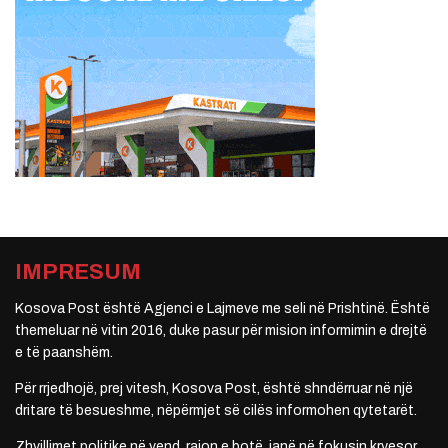
IMPRESUM
Kosova Post është Agjenci e Lajmeve me seli në Prishtinë. Është
themeluar në vitin 2016, duke pasur për mision informimin e drejtë
e të paanshëm.
Për rrjedhojë, prej vitesh, Kosova Post, është shndërruar në një
dritare të besueshme, nëpërmjet së cilës informohen qytetarët.
Zhvillimet politike në vend, rajon e botë, janë në fokusin kryesor