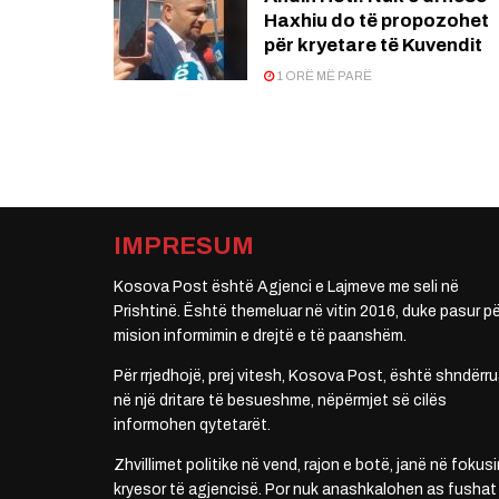
Haxhiu do të propozohet
për kryetare të Kuvendit
1 ORË MË PARË
IMPRESUM
Kosova Post është Agjenci e Lajmeve me seli në
Prishtinë. Është themeluar në vitin 2016, duke pasur pë
mision informimin e drejtë e të paanshëm.
Për rrjedhojë, prej vitesh, Kosova Post, është shndërru
në një dritare të besueshme, nëpërmjet së cilës
informohen qytetarët.
Zhvillimet politike në vend, rajon e botë, janë në fokusi
kryesor të agjencisë. Por nuk anashkalohen as fushat