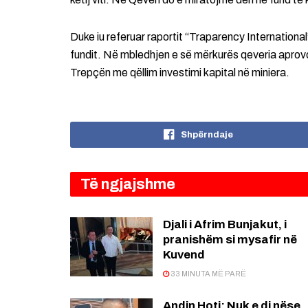
Duke iu referuar raportit “Traparency Internation
fundit. Në mbledhjen e së mërkurës qeveria aprovo
Trepçën me qëllim investimi kapital në miniera.
Shpërndaje
Të ngjajshme
Djali i Afrim Bunjakut, i
pranishëm si mysafir në
Kuvend
33 MINUTA MË PARË
Andin Hoti: Nuk e di nëse