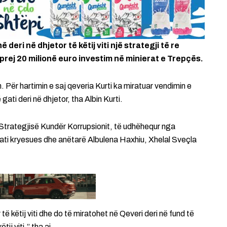
 deri në dhjetor të këtij viti një strategji të re
rej 20 milionë euro investim në minierat e Trepçës.
. Për hartimin e saj qeveria Kurti ka miratuar vendimin e
gati deri në dhjetor, tha Albin Kurti.
e Strategjisë Kundër Korrupsionit, të udhëhequr nga
ati kryesues dhe anëtarë Albulena Haxhiu, Xhelal Sveçla
 të këtij viti dhe do të miratohet në Qeveri deri në fund të
ij viti,” tha ai.