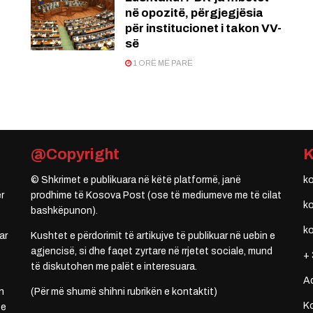
në opozitë, përgjegjësia
për institucionet i takon VV-
së
1 ORË MË PARË
@Copyright
© Shkrimet e publikuara në këtë platformë, janë
k
r
prodhime të Kosova Post (ose të mediumeve me të cilat
k
bashkëpunon).
k
ar
Kushtet e përdorimit të artikujve të publikuar në uebin e
agjencisë, si dhe faqet zyrtare në rrjetet sociale, mund
+ 
të diskutohen me palët e interesuara.
A
n
(Për më shumë shihni rubrikën e kontaktit)
Ko
 e