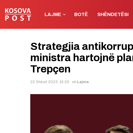
LAJME
BOTË
SHËNDETËSI
Strategjia antikorru
ministra hartojnë pla
Trepçen
22 Shkurt 2023, 15:29
në
Lajme