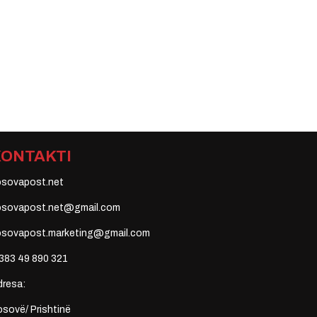
KONTAKTI
osovapost.net
osovapost.net@gmail.com
osovapost.marketing@gmail.com
383 49 890 321
dresa:
sovë/ Prishtinë