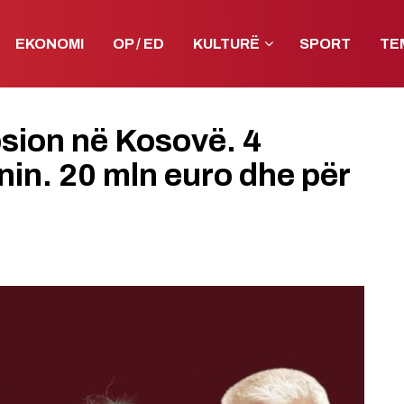
EKONOMI
OP / ED
KULTURË
SPORT
TE
psion në Kosovë. 4
nin. 20 mln euro dhe për