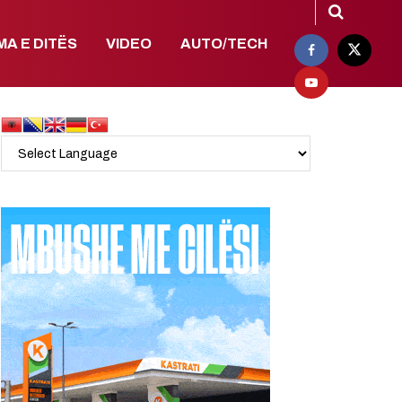
MA E DITËS
VIDEO
AUTO/TECH