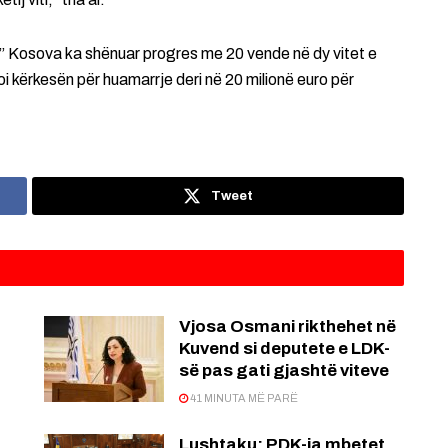
al” Kosova ka shënuar progres me 20 vende në dy vitet e
i kërkesën për huamarrje deri në 20 milionë euro për
Tweet
Vjosa Osmani rikthehet në
Kuvend si deputete e LDK-
së pas gati gjashtë viteve
41 MINUTA MË PARË
Lushtaku: PDK-ja mbetet