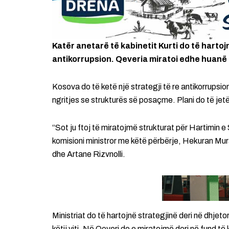
Katër anetarë të kabinetit Kurti do të hartojnë
antikorrupsion. Qeveria miratoi edhe huanë p
Kosova do të ketë një strategji të re antikorrupsion
ngritjes se strukturës së posaçme. Plani do të jetë 
“Sot ju ftoj të miratojmë strukturat për Hartimin 
komisioni ministror me këtë përbërje, Hekuran Mur
dhe Artane Rizvnolli.
Ministriat do të hartojnë strategjinë deri në dhjetor
këtij viti. Në Qeveri do e miratojmë deri në fund të kët