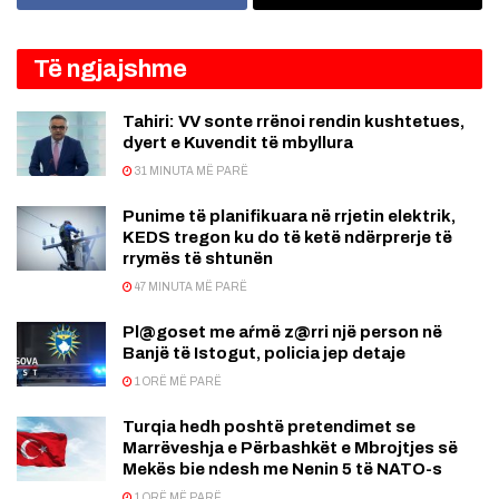
Të ngjajshme
Tahiri: VV sonte rrënoi rendin kushtetues,
dyert e Kuvendit të mbyllura
31 MINUTA MË PARË
Punime të planifikuara në rrjetin elektrik,
KEDS tregon ku do të ketë ndërprerje të
rrymës të shtunën
47 MINUTA MË PARË
Pl@goset me aŕmë z@rri një person në
Banjë të Istogut, policia jep detaje
1 ORË MË PARË
Turqia hedh poshtë pretendimet se
Marrëveshja e Përbashkët e Mbrojtjes së
Mekës bie ndesh me Nenin 5 të NATO-s
1 ORË MË PARË