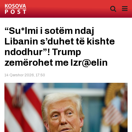
“Su*lmi i sotëm ndaj
Libanin s’duhet të kishte
ndodhur”! Trump
zemërohet me Izr@elin
14 Qershor 2026, 17:50