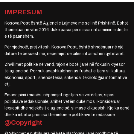
IMPRESUM
Kosova Post është Agjenci e Lajmeve me seli në Prishtinë. Është
themeluar në vitin 2016, duke pasur për mision informimin e drejtë
e të paanshëm.
Për rrjedhojë, prej vitesh, Kosova Post, është shndërruar në një
dritare të besueshme, nëpërmjet së cilës informohen qytetarët.
Zhvillimet politike në vend, rajon e botë, janë në fokusin kryesor
të agjencisë. Por nuk anashkalohen as fushat e tjera si: kultura,
ekonomia, sporti, shëndetësia, shkenca, teknologjia informative
etj.
Emancipimi i masës, nëpërmjet ngritjes së vetëdijes, sipas
politikave redaksionale, arrihet vetëm duke mos i konsideruar
lexuesit dhe ndjekësit e agjencisë, si masë klikuesish. Kjo ka qenë
dhe ka mbetur premisa themelore e politikave të redaksisë.
@Copyright
© Shkrimet e publikuara në këtë platformë, janë prodhime të