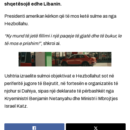
shqetësojë edhe Libanin.
Presidenti amerikan kërkon që të mos ketë sulme as nga
Hezbollahu.
“Ky mund të jetë fillimi i një paqeje të gjatë dhe të bukur, le
të mos e prishim!”
, shkroi ai.
Ushtria izraelite sulmoi objektivat e Hezbollahut sot në
periferitë jugore të Bejrutit, në fortesën e organizatës të
njohur si Dahiya, sipas një deklarate të përbashkët nga
Kryeministri Benjamin Netanyahu dhe Ministri i Mbrojtjes
Israel Katz.