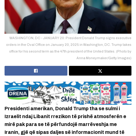
WASHINGTON, DC - JANUARY 20: President Donald Trump signs executive
orders in the Oval Office on January 20, 2025 in Washington, DC. Trump takes
office for his second term as the 47th president of the United States. (Photo by
Anna Moneymaker/Getty Images)
Presidenti amerikan, Donald Trump tha se sulmi i
Izraelit ndaj Libanit rrezikon të prishë atmosferën e
mirë pak para se të përfundojë marrëveshja me
Iranin, gjë që sipas daljes së informacionit mund të