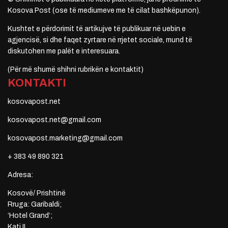
Kosova Post (ose të mediumeve me të cilat bashkëpunon).
Kushtet e përdorimit të artikujve të publikuar në uebin e
agjencisë, si dhe faqet zyrtare në rrjetet sociale, mund të
diskutohen me palët e interesuara.
(Për më shumë shihni rubrikën e kontaktit)
KONTAKTI
kosovapost.net
kosovapost.net@gmail.com
kosovapost.marketing@gmail.com
+ 383 49 890 321
Adresa:
Kosovë/ Prishtinë
Rruga: Garibaldi;
‘Hotel Grand’;
Kati II