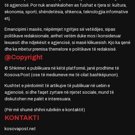
të agjencisë. Por nuk anashkalohen as fushat e tjera si: kultura,
ekonomia, sporti, shëndetësia, shkenca, teknologjia informative
etj.
Emancipimi i masës, nëpërmjet ngritjes së vetëdijes, sipas
politikave redaksionale, arrihet vetëm duke mos i konsideruar
lexuesit dhe ndjekësit e agjencisë, si masë klikuesish. Kjo ka qenë
dhe ka mbetur premisa themelore e politikave të redaksisë.
@Copyright
© Shkrimet e publikuara në këtë platformë, janë prodhime të
Kosova Post (ose të mediumeve me të cilat bashkëpunon).
Kushtet e përdorimit të artikujve të publikuar në uebin e
agjencisë, si dhe faqet zyrtare në rrjetet sociale, mund të
diskutohen me palët e interesuara.
(Për më shumë shihni rubrikën e kontaktit)
KONTAKTI
kosovapost.net