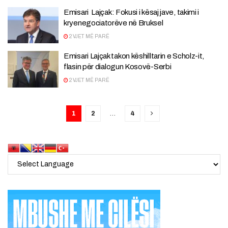
Emisari Lajçak: Fokusi i kësaj jave, takimi i
kryenegociatorëve në Bruksel
2 VJET MË PARË
Emisari Lajçak takon këshilltarin e Scholz-it,
flasin për dialogun Kosovë-Serbi
2 VJET MË PARË
1
2
…
4