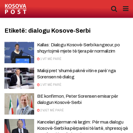
Etiketë:
dialogu Kosove-Serbi
Kallas: Dialogu Kosovë-Serbi ka ngecur, po
shqyrtojmë mjete të tjera për normalizim
1 VIT MË PARË
Maliqi pret ‘shumë pak në vitin e parë’ nga
Sorensen në dialog
1 VIT MË PARË
BE konfirmon, Peter Sorensen emisar për
dialogun Kosovë-Serbi
2 VJET MË PARË
Kancelari gjerman në largim: Për mua dialogu
Kosovë-Serbi ka përparësi të lartë, shpresoj që