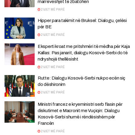
marrëveshjet të zbatohen
2 VJET MË PARË
Hipper para takimit në Bruksel: Dialogu, çelësi
për BE
2 VJET MË PARË
Eksperti kroat me pritshmëri të mëdha për Kaja
Kallas: Pas janarit, dialogu Kosovë-Serbi do të
ndryshojë thellësisht
2 VJET MË PARË
Rutte: Dialogu Kosovë-Serbi nuk po ecën siç
do dëshironim
2 VJET MË PARË
Ministri francez e kryeministri serb flasin për
diskutimet e Macronit me Vuçiqin: Dialogu
Kosovë-Serbi shumë i rëndësishëm për
Francën
2 VJET MË PARË