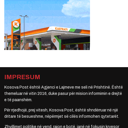
IMPRESUM
Kosova Post është Agjenci e Lajmeve me seli në Prishtinë. Është
themeluar në vitin 2016, duke pasur për mision informimin e drejtë
e të paanshëm.
Për rrjedhojë, prej vitesh, Kosova Post, është shndërruar në një
dritare të besueshme, nëpërmjet së cilës informohen qytetarët.
Zhvillimet politike në vend, rajon e botë, janë në fokusin kryesor