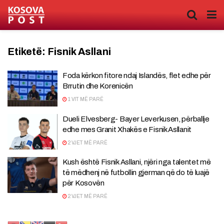
Etiketë:
Fisnik Asllani
Foda kërkon fitore ndaj Islandës, flet edhe për
Brrutin dhe Korenicën
1 VIT MË PARË
Dueli Elvesberg- Bayer Leverkusen, përballje
edhe mes Granit Xhakës e Fisnik Asllanit
2 VJET MË PARË
Kush është Fisnik Asllani, njëri nga talentet më
të mëdhenj në futbollin gjerman që do të luajë
për Kosovën
2 VJET MË PARË