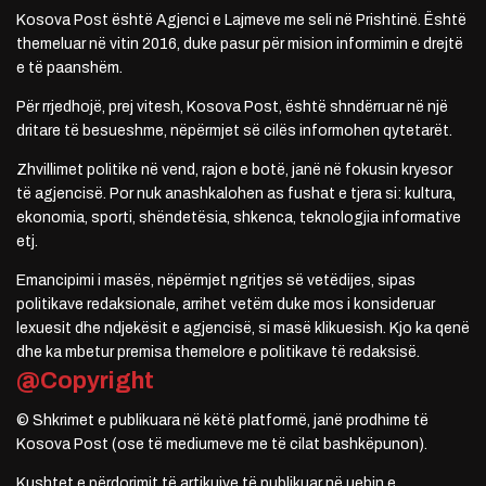
Kosova Post është Agjenci e Lajmeve me seli në Prishtinë. Është
themeluar në vitin 2016, duke pasur për mision informimin e drejtë
e të paanshëm.
Për rrjedhojë, prej vitesh, Kosova Post, është shndërruar në një
dritare të besueshme, nëpërmjet së cilës informohen qytetarët.
Zhvillimet politike në vend, rajon e botë, janë në fokusin kryesor
të agjencisë. Por nuk anashkalohen as fushat e tjera si: kultura,
ekonomia, sporti, shëndetësia, shkenca, teknologjia informative
etj.
Emancipimi i masës, nëpërmjet ngritjes së vetëdijes, sipas
politikave redaksionale, arrihet vetëm duke mos i konsideruar
lexuesit dhe ndjekësit e agjencisë, si masë klikuesish. Kjo ka qenë
dhe ka mbetur premisa themelore e politikave të redaksisë.
@Copyright
© Shkrimet e publikuara në këtë platformë, janë prodhime të
Kosova Post (ose të mediumeve me të cilat bashkëpunon).
Kushtet e përdorimit të artikujve të publikuar në uebin e