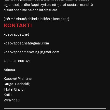
agjencisë, si dhe faqet zyrtare në rrjetet sociale, mund të
diskutohen me palët e interesuara.
(Për më shumë shihni rubrikën e kontaktit)
KONTAKTI
kosovapost.net
kosovapost.net@gmail.com
kosovapost.marketing@gmail.com
+ 383 49 890 321
Adresa:
Kosovë/ Prishtinë
Rruga: Garibaldi;
‘Hotel Grand’;
Kati II
Zyra nr. 13