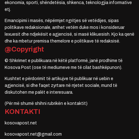
ekonomia, sporti, shëndetësia, shkenca, teknologjia informative
etj.
Emancipimi i masës, nëpërmjet ngritjes së vetëdijes, sipas
politikave redaksionale, arrihet vetëm duke mos i konsideruar
lexuesit dhe ndjekësit e agjencisë, si masë klikuesish. Kjo ka qenë
dhe ka mbetur premisa themelore e politikave të redaksisë.
@Copyright
© Shkrimet e publikuara në këtë platformë, janë prodhime të
Kosova Post (ose të mediumeve me të cilat bashkëpunon).
Kushtet e përdorimit të artikujve të publikuar në uebin e
agjencisë, si dhe faqet zyrtare në rrjetet sociale, mund të
diskutohen me palët e interesuara.
(Për më shumë shihni rubrikën e kontaktit)
KONTAKTI
kosovapost.net
kosovapost.net@gmail.com