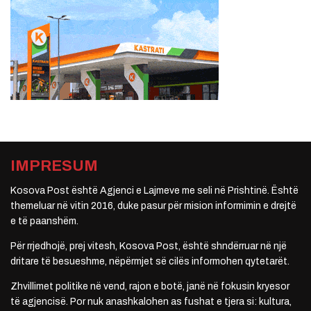
IMPRESUM
Kosova Post është Agjenci e Lajmeve me seli në Prishtinë. Është
themeluar në vitin 2016, duke pasur për mision informimin e drejtë
e të paanshëm.
Për rrjedhojë, prej vitesh, Kosova Post, është shndërruar në një
dritare të besueshme, nëpërmjet së cilës informohen qytetarët.
Zhvillimet politike në vend, rajon e botë, janë në fokusin kryesor
të agjencisë. Por nuk anashkalohen as fushat e tjera si: kultura,