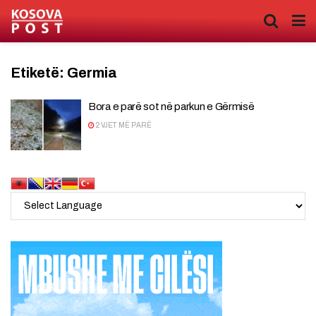
Etiketë:
Germia
Bora e parë sot në parkun e Gërmisë
2 VJET MË PARË