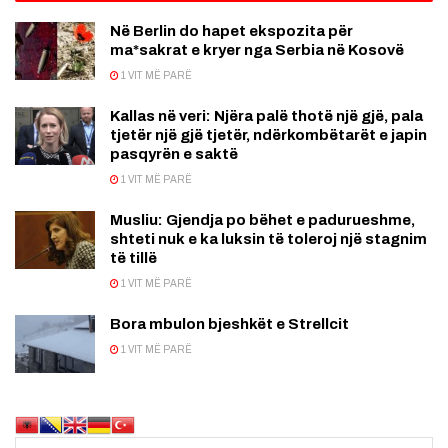
Në Berlin do hapet ekspozita për
ma*sakrat e kryer nga Serbia në Kosovë
1 VIT MË PARË
Kallas në veri: Njëra palë thotë një gjë, pala
tjetër një gjë tjetër, ndërkombëtarët e japin
pasqyrën e saktë
1 VIT MË PARË
Musliu: Gjendja po bëhet e padurueshme,
shteti nuk e ka luksin të toleroj një stagnim
të tillë
1 VIT MË PARË
Bora mbulon bjeshkët e Strellcit
1 VIT MË PARË