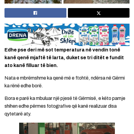
Edhe pse deri më sot temperatura në vendin tonë
kanë qenë mjaftë të larta, duket se tri ditët e fundit
ato kanë filluar të bien.
Nata e mbrëmshme ka qenë më e ftohtë, ndërsa në Gërmi
ka rënë edhe borë.
Bora e parë ka mbuluar një pjesë të Gërmisë, e këto pamje
shihen edhe përmes fotografive që kanë realizuar disa
qytetarë aty.