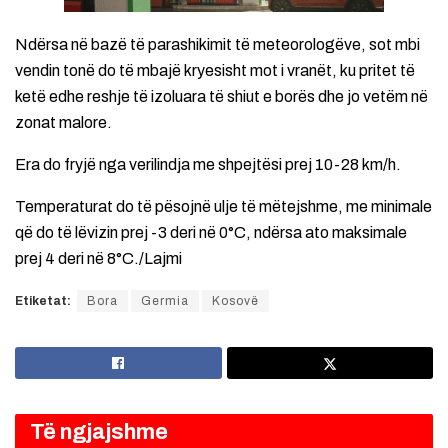
Ndërsa në bazë të parashikimit të meteorologëve, sot mbi
vendin tonë do të mbajë kryesisht mot i vranët, ku pritet të
ketë edhe reshje të izoluara të shiut e borës dhe jo vetëm në
zonat malore.
Era do fryjë nga verilindja me shpejtësi prej 10-28 km/h.
Temperaturat do të pësojnë ulje të mëtejshme, me minimale
që do të lëvizin prej -3 deri në 0°C, ndërsa ato maksimale
prej 4 deri në 8°C./Lajmi
Etiketat:
Bora
Germia
Kosovë
Të ngjajshme