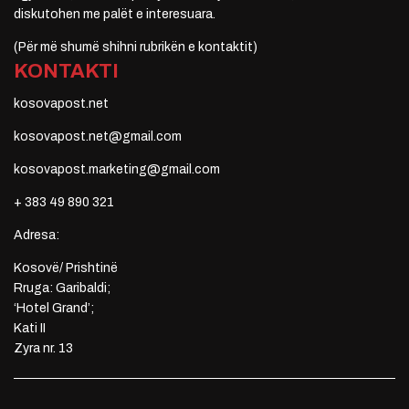
diskutohen me palët e interesuara.
(Për më shumë shihni rubrikën e kontaktit)
KONTAKTI
kosovapost.net
kosovapost.net@gmail.com
kosovapost.marketing@gmail.com
+ 383 49 890 321
Adresa:
Kosovë/ Prishtinë
Rruga: Garibaldi;
‘Hotel Grand’;
Kati II
Zyra nr. 13