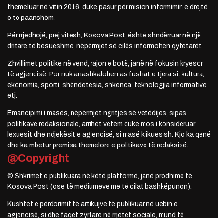
themeluar në vitin 2016, duke pasur për mision informimin e drejtë
e të paanshëm.
Për rrjedhojë, prej vitesh, Kosova Post, është shndërruar në një
dritare të besueshme, nëpërmjet së cilës informohen qytetarët.
Zhvillimet politike në vend, rajon e botë, janë në fokusin kryesor
të agjencisë. Por nuk anashkalohen as fushat e tjera si: kultura,
ekonomia, sporti, shëndetësia, shkenca, teknologjia informative
etj.
Emancipimi i masës, nëpërmjet ngritjes së vetëdijes, sipas
politikave redaksionale, arrihet vetëm duke mos i konsideruar
lexuesit dhe ndjekësit e agjencisë, si masë klikuesish. Kjo ka qenë
dhe ka mbetur premisa themelore e politikave të redaksisë.
@Copyright
© Shkrimet e publikuara në këtë platformë, janë prodhime të
Kosova Post (ose të mediumeve me të cilat bashkëpunon).
Kushtet e përdorimit të artikujve të publikuar në uebin e
agjencisë, si dhe faqet zyrtare në rrjetet sociale, mund të