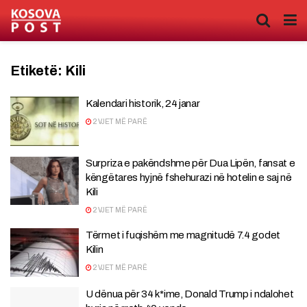
Etiketë:
Kili
Kalendari historik, 24 janar
2 VJET MË PARË
Surpriza e pakëndshme për Dua Lipën, fansat e
këngëtares hyjnë fshehurazi në hotelin e saj në
Kili
2 VJET MË PARË
Tërmet i fuqishëm me magnitudë 7.4 godet
Kilin
2 VJET MË PARË
U dënua për 34 k*ime, Donald Trump i ndalohet