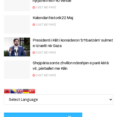
hyrja në rreth 40 vende
2 VJET MË PARË
Kalendari historik 22 Maj
2 VJET MË PARË
Presidenti i Kilit i konsideron ‘b*rbarizëm’ sulmet
e Izraelit në Gaza
2 VJET MË PARË
Shqipëria sonte zhvillon ndeshjen e parë këtë
vit, përballet me Kilin
2 VJET MË PARË