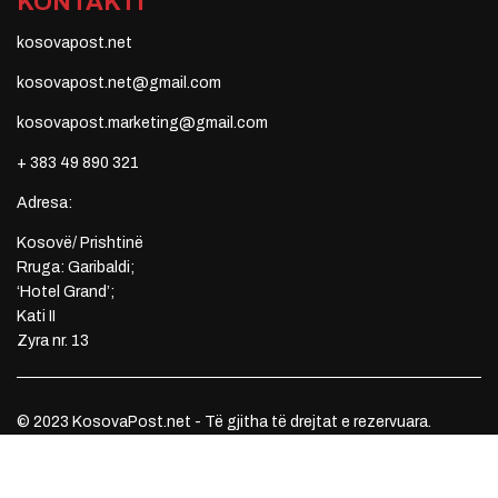
KONTAKTI
kosovapost.net
kosovapost.net@gmail.com
kosovapost.marketing@gmail.com
+ 383 49 890 321
Adresa:
Kosovë/ Prishtinë
Rruga: Garibaldi;
‘Hotel Grand’;
Kati II
Zyra nr. 13
© 2023 KosovaPost.net - Të gjitha të drejtat e rezervuara.