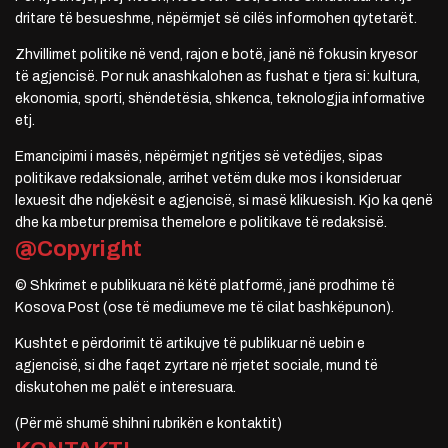
dritare të besueshme, nëpërmjet së cilës informohen qytetarët.
Zhvillimet politike në vend, rajon e botë, janë në fokusin kryesor
të agjencisë. Por nuk anashkalohen as fushat e tjera si: kultura,
ekonomia, sporti, shëndetësia, shkenca, teknologjia informative
etj.
Emancipimi i masës, nëpërmjet ngritjes së vetëdijes, sipas
politikave redaksionale, arrihet vetëm duke mos i konsideruar
lexuesit dhe ndjekësit e agjencisë, si masë klikuesish. Kjo ka qenë
dhe ka mbetur premisa themelore e politikave të redaksisë.
@Copyright
© Shkrimet e publikuara në këtë platformë, janë prodhime të
Kosova Post (ose të mediumeve me të cilat bashkëpunon).
Kushtet e përdorimit të artikujve të publikuar në uebin e
agjencisë, si dhe faqet zyrtare në rrjetet sociale, mund të
diskutohen me palët e interesuara.
(Për më shumë shihni rubrikën e kontaktit)