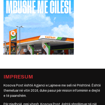
IMPRESUM
Kosova Post është Agjenci e Lajmeve me seli në Prishtinë. Është
themeluar në vitin 2016, duke pasur për mision informimin e drejtë
e të paanshëm.
Për rrjedhojë, prej vitesh, Kosova Post, është shndërruar në një