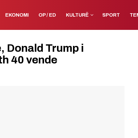
EKONOMI
OP / ED
KULTURË
SPORT
TE
, Donald Trump i
eth 40 vende