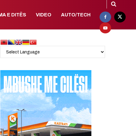
MA E DITËS
VIDEO
AUTO/TECH