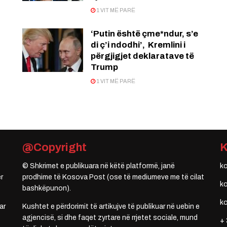
1 VIT MË PARË
‘Putin është çme*ndur, s’e
di ç’i ndodhi’, Kremlini i
përgjigjet deklaratave të
Trump
1 VIT MË PARË
@Copyright
© Shkrimet e publikuara në këtë platformë, janë
k
r
prodhime të Kosova Post (ose të mediumeve me të cilat
k
bashkëpunon).
k
ar
Kushtet e përdorimit të artikujve të publikuar në uebin e
agjencisë, si dhe faqet zyrtare në rrjetet sociale, mund
+ 