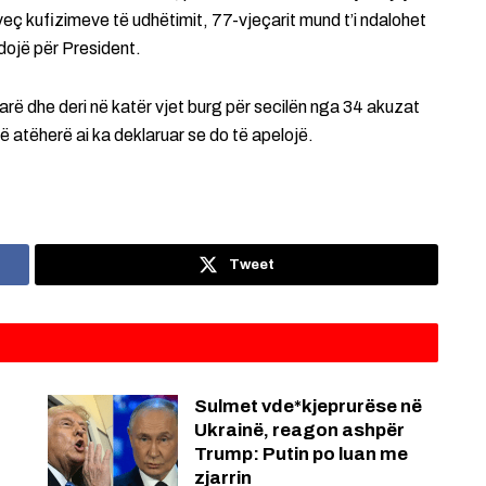
rveç kufizimeve të udhëtimit, 77-vjeçarit mund t’i ndalohet
dojë për President.
larë dhe deri në katër vjet burg për secilën nga 34 akuzat
Që atëherë ai ka deklaruar se do të apelojë.
Tweet
Sulmet vde*kjeprurëse në
Ukrainë, reagon ashpër
Trump: Putin po luan me
zjarrin