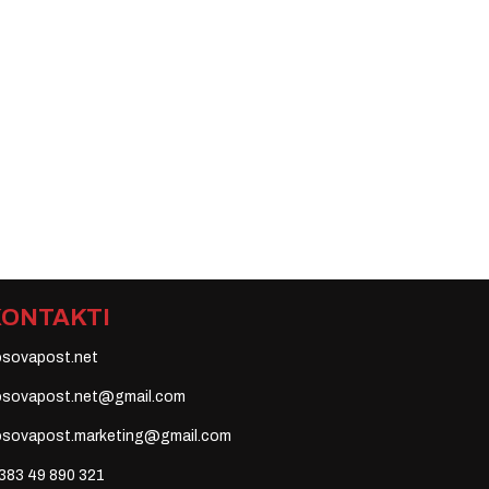
KONTAKTI
osovapost.net
osovapost.net@gmail.com
osovapost.marketing@gmail.com
383 49 890 321