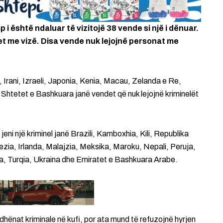
 është ndaluar të vizitojë 38 vende si një i dënuar.
iset me vizë. Disa vende nuk lejojnë personat me
, Irani, Izraeli, Japonia, Kenia, Macau, Zelanda e Re,
 Shtetet e Bashkuara janë vendet që nuk lejojnë kriminelët
eni një kriminel janë Brazili, Kamboxhia, Kili, Republika
zia, Irlanda, Malajzia, Meksika, Maroku, Nepali, Peruja,
zia, Turqia, Ukraina dhe Emiratet e Bashkuara Arabe.
 dhënat kriminale në kufi, por ata mund të refuzojnë hyrjen