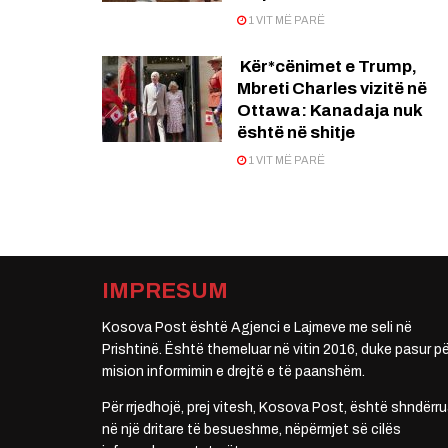
1 VIT MË PARË
Kër*cënimet e Trump,
Mbreti Charles vizitë në
Ottawa: Kanadaja nuk
është në shitje
1 VIT MË PARË
IMPRESUM
Kosova Post është Agjenci e Lajmeve me seli në
Prishtinë. Është themeluar në vitin 2016, duke pasur pë
mision informimin e drejtë e të paanshëm.
Për rrjedhojë, prej vitesh, Kosova Post, është shndërru
në një dritare të besueshme, nëpërmjet së cilës