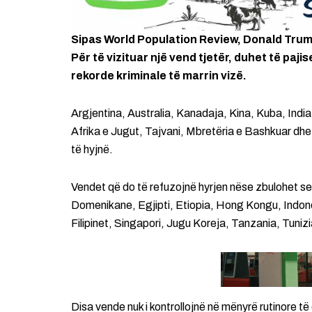
Sipas World Population Review, Donald Trump i
Për të vizituar një vend tjetër, duhet të paj
rekorde kriminale të marrin vizë.
Argjentina, Australia, Kanadaja, Kina, Kuba, India
Afrika e Jugut, Tajvani, Mbretëria e Bashkuar dhe
të hyjnë.
Vendet që do të refuzojnë hyrjen nëse zbulohet se j
Domenikane, Egjipti, Etiopia, Hong Kongu, Indone
Filipinet, Singapori, Jugu Koreja, Tanzania, Tuni
Disa vende nuk i kontrollojnë në mënyrë rutinore të