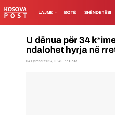
LAJME
BOTË
SHËNDETËSI
U dënua për 34 k*ime
ndalohet hyrja në rr
04 Qershor 2024, 13:49
në
Botë