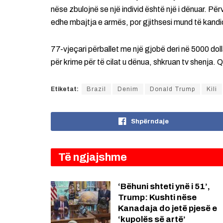
nëse zbulojnë se një individ është një i dënuar. Pë
edhe mbajtja e armës, por gjithsesi mund të kandi
77-vjeçari përballet me një gjobë deri në 5000 dol
për krime për të cilat u dënua, shkruan tv shenja. 
Etiketat:
Brazil
Denim
Donald Trump
Kili
Shpërndaje
Të ngjajshme
‘Bëhuni shteti ynë i 51’,
Trump: Kushti nëse
Kanadaja do jetë pjesë e
‘kupolës së artë’