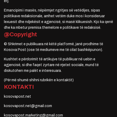
etj.
Emancipimi i masës, nëpërmjet ngritjes së vetëdijes, sipas
politikave redaksionale, arrihet vetëm duke mos i konsideruar
lexuesit dhe ndjekësit e agjencisë, si masë klikuesish. Kjo ka qenë
dhe ka mbetur premisa themelore e politikave të redaksisë.
@Copyright
© Shkrimet e publikuara në këtë platformë, janë prodhime të
Kosova Post (ose të mediumeve me të cilat bashkëpunon).
Kushtet e përdorimit të artikujve të publikuar në uebin e
agjencisë, si dhe faqet zyrtare në rrjetet sociale, mund të
diskutohen me palët e interesuara.
(Për më shumë shihni rubrikën e kontaktit)
KONTAKTI
kosovapost.net
kosovapost.net@gmail.com
kosovapost.marketing@gmail.com