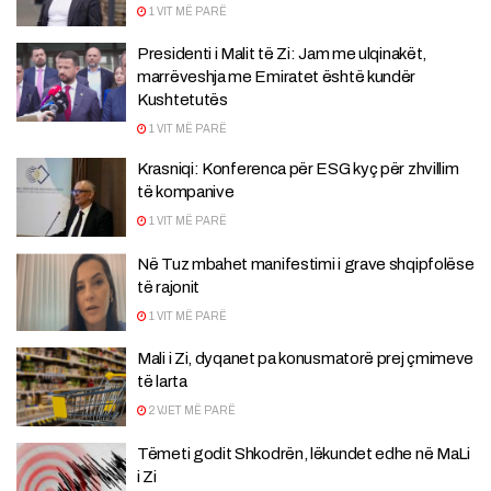
1 VIT MË PARË
Presidenti i Malit të Zi: Jam me ulqinakët,
marrëveshja me Emiratet është kundër
Kushtetutës
1 VIT MË PARË
Krasniqi: Konferenca për ESG kyç për zhvillim
të kompanive
1 VIT MË PARË
Në Tuz mbahet manifestimi i grave shqipfolëse
të rajonit
1 VIT MË PARË
Mali i Zi, dyqanet pa konusmatorë prej çmimeve
të larta
2 VJET MË PARË
Tëmeti godit Shkodrën, lëkundet edhe në MaLi
i Zi