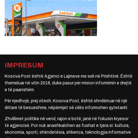
IMPRESUM
Kosova Post është Agjenci e Lajmeve me seli në Prishtinë. Është
themeluar në vitin 2016, duke pasur për mision informimin e drejtë
e të paanshëm.
Për rrjedhojë, prej vitesh, Kosova Post, është shndërruar në një
dritare të besueshme, nëpërmjet së cilës informohen qytetarët.
Zhvillimet politike në vend, rajon e botë, janë në fokusin kryesor
të agjencisë. Por nuk anashkalohen as fushat e tjera si: kultura,
ekonomia, sporti, shëndetësia, shkenca, teknologjia informative