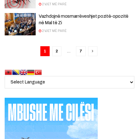
2 VJET MË PARË
Vazhdojnë mosmarrëveshjet pozitë-opozitë
në Mal të Zi
2 VJET MË PARË
1
2
…
7