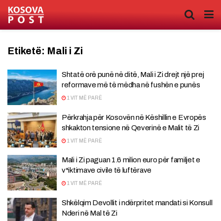
Etiketë:
Mali i Zi
Shtatë orë punë në ditë, Mali i Zi drejt një prej
reformave më të mëdha në fushën e punës
1 VIT MË PARË
Përkrahja për Kosovën në Këshillin e Evropës
shkakton tensione në Qeverinë e Malit të Zi
1 VIT MË PARË
Mali i Zi paguan 1.6 milion euro për familjet e
v*iktimave civile të luftërave
1 VIT MË PARË
Shkëlqim Devollit i ndërpritet mandati si Konsull
Nderi në Mal të Zi