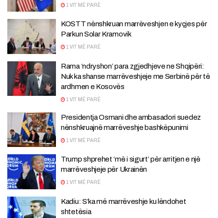
1 VIT MË PARË
KOSTT nënshkruan marrëveshjen e kyçjes për
Parkun Solar Kramovik
1 VIT MË PARË
Rama ‘ndryshon’ para zgjedhjeve ne Shqipëri:
Nuk ka shanse marrëveshjeje me Serbinë për të
ardhmen e Kosovës
1 VIT MË PARË
Presidentja Osmani dhe ambasadori suedez
nënshkruajnë marrëveshje bashkëpunimi
1 VIT MË PARË
Trump shprehet ‘më i sigurt’ për arritjen e një
marrëveshjeje për Ukrainën
1 VIT MË PARË
Kadiu: S’ka më marrëveshje ku lëndohet
shtetësia