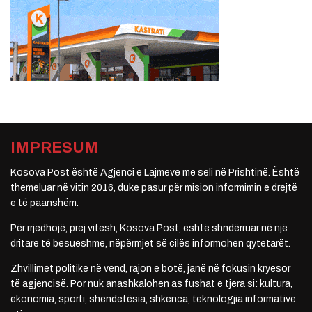
IMPRESUM
Kosova Post është Agjenci e Lajmeve me seli në Prishtinë. Është
themeluar në vitin 2016, duke pasur për mision informimin e drejtë
e të paanshëm.
Për rrjedhojë, prej vitesh, Kosova Post, është shndërruar në një
dritare të besueshme, nëpërmjet së cilës informohen qytetarët.
Zhvillimet politike në vend, rajon e botë, janë në fokusin kryesor
të agjencisë. Por nuk anashkalohen as fushat e tjera si: kultura,
ekonomia, sporti, shëndetësia, shkenca, teknologjia informative