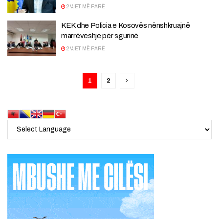
2 VJET MË PARË
KEK dhe Policia e Kosovës nënshkruajnë
marrëveshje për sgurinë
2 VJET MË PARË
1
2