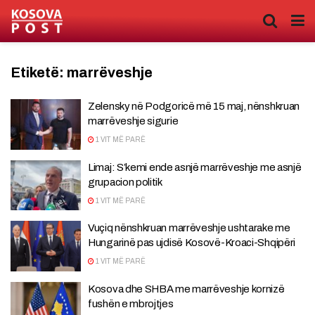
Etiketë:
marrëveshje
Zelensky në Podgoricë më 15 maj, nënshkruan
marrëveshje sigurie
1 VIT MË PARË
Limaj: S’kemi ende asnjë marrëveshje me asnjë
grupacion politik
1 VIT MË PARË
Vuçiq nënshkruan marrëveshje ushtarake me
Hungarinë pas ujdisë Kosovë-Kroaci-Shqipëri
1 VIT MË PARË
Kosova dhe SHBA me marrëveshje kornizë
fushën e mbrojtjes