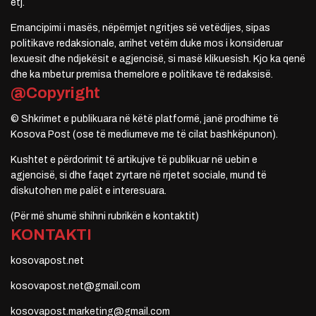
etj.
Emancipimi i masës, nëpërmjet ngritjes së vetëdijes, sipas
politikave redaksionale, arrihet vetëm duke mos i konsideruar
lexuesit dhe ndjekësit e agjencisë, si masë klikuesish. Kjo ka qenë
dhe ka mbetur premisa themelore e politikave të redaksisë.
@Copyright
© Shkrimet e publikuara në këtë platformë, janë prodhime të
Kosova Post (ose të mediumeve me të cilat bashkëpunon).
Kushtet e përdorimit të artikujve të publikuar në uebin e
agjencisë, si dhe faqet zyrtare në rrjetet sociale, mund të
diskutohen me palët e interesuara.
(Për më shumë shihni rubrikën e kontaktit)
KONTAKTI
kosovapost.net
kosovapost.net@gmail.com
kosovapost.marketing@gmail.com