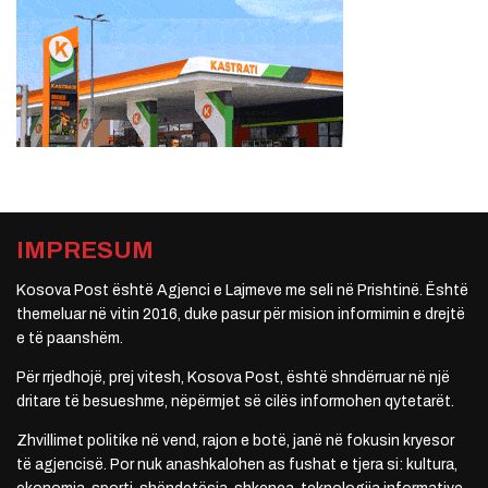
IMPRESUM
Kosova Post është Agjenci e Lajmeve me seli në Prishtinë. Është
themeluar në vitin 2016, duke pasur për mision informimin e drejtë
e të paanshëm.
Për rrjedhojë, prej vitesh, Kosova Post, është shndërruar në një
dritare të besueshme, nëpërmjet së cilës informohen qytetarët.
Zhvillimet politike në vend, rajon e botë, janë në fokusin kryesor
të agjencisë. Por nuk anashkalohen as fushat e tjera si: kultura,