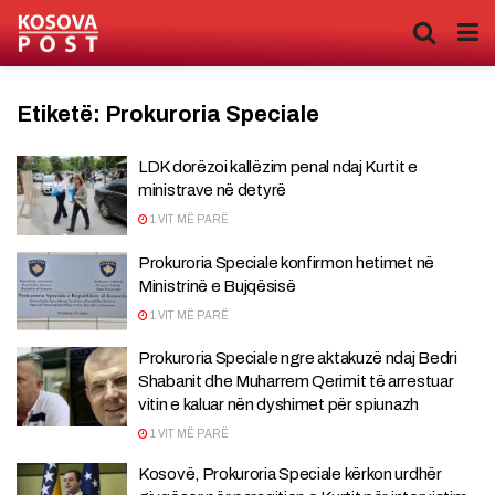
Etiketë:
Prokuroria Speciale
LDK dorëzoi kallëzim penal ndaj Kurtit e
ministrave në detyrë
1 VIT MË PARË
Prokuroria Speciale konfirmon hetimet në
Ministrinë e Bujqësisë
1 VIT MË PARË
Prokuroria Speciale ngre aktakuzë ndaj Bedri
Shabanit dhe Muharrem Qerimit të arrestuar
vitin e kaluar nën dyshimet për spiunazh
1 VIT MË PARË
Kosovë, Prokuroria Speciale kërkon urdhër