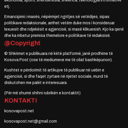
ekonomia, sporti, shëndetësia, shkenca, teknologjia informative
etj.
Emancipimi i masës, nëpërmjet ngritjes së vetëdijes, sipas
politikave redaksionale, arrihet vetëm duke mos i konsideruar
lexuesit dhe ndjekësit e agjencisë, si masë klikuesish. Kjo ka qenë
dhe ka mbetur premisa themelore e politikave të redaksisë.
@Copyright
© Shkrimet e publikuara në këtë platformë, janë prodhime të
Kosova Post (ose të mediumeve me të cilat bashkëpunon).
Kushtet e përdorimit të artikujve të publikuar në uebin e
agjencisë, si dhe faqet zyrtare në rrjetet sociale, mund të
diskutohen me palët e interesuara.
(Për më shumë shihni rubrikën e kontaktit)
KONTAKTI
kosovapost.net
kosovapost.net@gmail.com