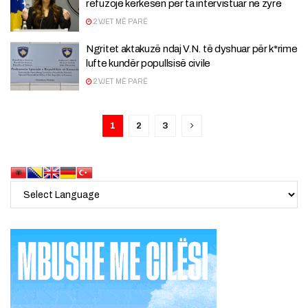
refuzojë kërkesën për ta intervistuar në zyrë
2 VJET MË PARË
Ngritet aktakuzë ndaj V.N. të dyshuar për k*rime
lufte kundër popullsisë civile
2 VJET MË PARË
1
2
3