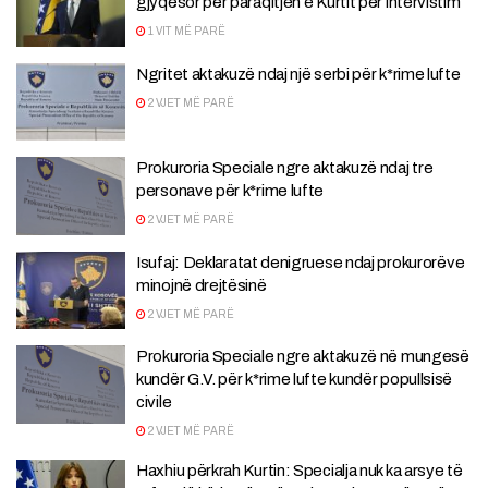
gjyqësor për paraqitjen e Kurtit për intervistim
1 VIT MË PARË
Ngritet aktakuzë ndaj një serbi për k*rime lufte
2 VJET MË PARË
Prokuroria Speciale ngre aktakuzë ndaj tre
personave për k*rime lufte
2 VJET MË PARË
Isufaj: Deklaratat denigruese ndaj prokurorëve
minojnë drejtësinë
2 VJET MË PARË
Prokuroria Speciale ngre aktakuzë në mungesë
kundër G.V. për k*rime lufte kundër popullsisë
civile
2 VJET MË PARË
Haxhiu përkrah Kurtin: Specialja nuk ka arsye të