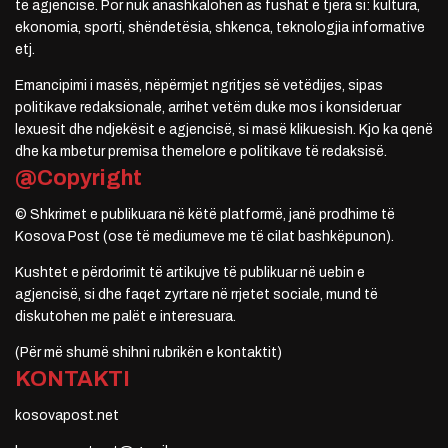
të agjencisë. Por nuk anashkalohen as fushat e tjera si: kultura,
ekonomia, sporti, shëndetësia, shkenca, teknologjia informative
etj.
Emancipimi i masës, nëpërmjet ngritjes së vetëdijes, sipas
politikave redaksionale, arrihet vetëm duke mos i konsideruar
lexuesit dhe ndjekësit e agjencisë, si masë klikuesish. Kjo ka qenë
dhe ka mbetur premisa themelore e politikave të redaksisë.
@Copyright
© Shkrimet e publikuara në këtë platformë, janë prodhime të
Kosova Post (ose të mediumeve me të cilat bashkëpunon).
Kushtet e përdorimit të artikujve të publikuar në uebin e
agjencisë, si dhe faqet zyrtare në rrjetet sociale, mund të
diskutohen me palët e interesuara.
(Për më shumë shihni rubrikën e kontaktit)
KONTAKTI
kosovapost.net