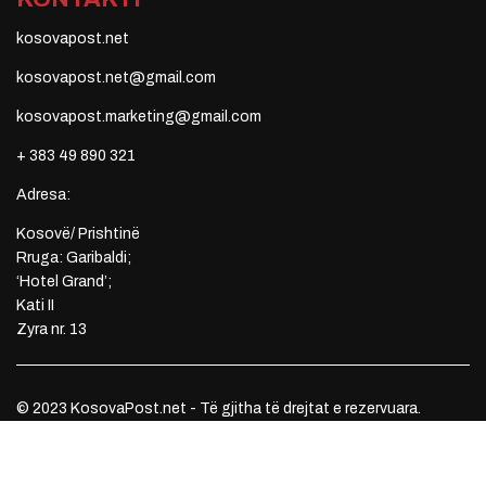
kosovapost.net
kosovapost.net@gmail.com
kosovapost.marketing@gmail.com
+ 383 49 890 321
Adresa:
Kosovë/ Prishtinë
Rruga: Garibaldi;
‘Hotel Grand’;
Kati II
Zyra nr. 13
© 2023 KosovaPost.net - Të gjitha të drejtat e rezervuara.