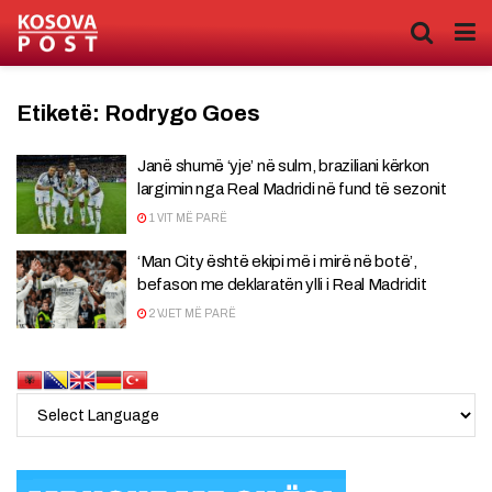
Etiketë:
Rodrygo Goes
Janë shumë ‘yje’ në sulm, braziliani kërkon
largimin nga Real Madridi në fund të sezonit
1 VIT MË PARË
‘Man City është ekipi më i mirë në botë’,
befason me deklaratën ylli i Real Madridit
2 VJET MË PARË