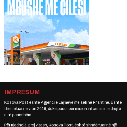
IMPRESUM
Kosova Post është Agjenci e Lajmeve me seli në Prishtinë. Është
themeluar në vitin 2016, duke pasur për mision informimin e drejtë
e të paanshëm.
Për rrjedhojë, prej vitesh, Kosova Post, është shndërruar në një