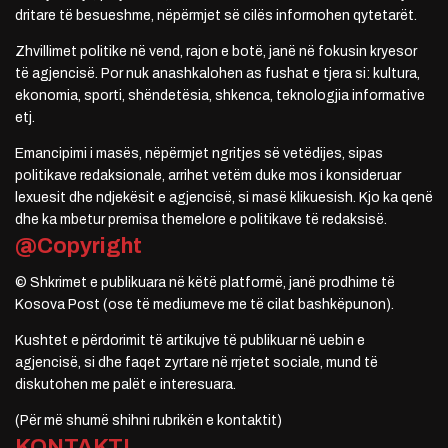
dritare të besueshme, nëpërmjet së cilës informohen qytetarët.
Zhvillimet politike në vend, rajon e botë, janë në fokusin kryesor
të agjencisë. Por nuk anashkalohen as fushat e tjera si: kultura,
ekonomia, sporti, shëndetësia, shkenca, teknologjia informative
etj.
Emancipimi i masës, nëpërmjet ngritjes së vetëdijes, sipas
politikave redaksionale, arrihet vetëm duke mos i konsideruar
lexuesit dhe ndjekësit e agjencisë, si masë klikuesish. Kjo ka qenë
dhe ka mbetur premisa themelore e politikave të redaksisë.
@Copyright
© Shkrimet e publikuara në këtë platformë, janë prodhime të
Kosova Post (ose të mediumeve me të cilat bashkëpunon).
Kushtet e përdorimit të artikujve të publikuar në uebin e
agjencisë, si dhe faqet zyrtare në rrjetet sociale, mund të
diskutohen me palët e interesuara.
(Për më shumë shihni rubrikën e kontaktit)
KONTAKTI