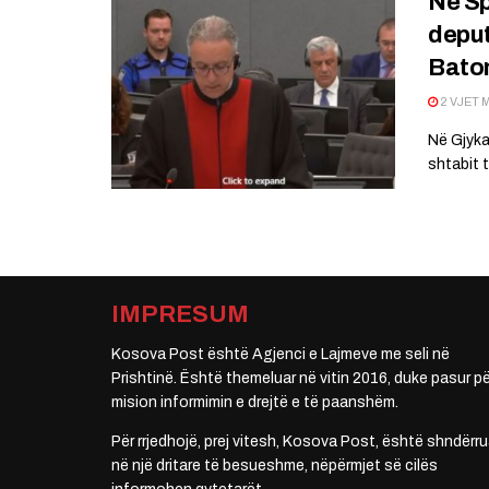
Në Sp
deput
Bato
2 VJET 
Në Gjykat
shtabit 
IMPRESUM
Kosova Post është Agjenci e Lajmeve me seli në
Prishtinë. Është themeluar në vitin 2016, duke pasur pë
mision informimin e drejtë e të paanshëm.
Për rrjedhojë, prej vitesh, Kosova Post, është shndërru
në një dritare të besueshme, nëpërmjet së cilës