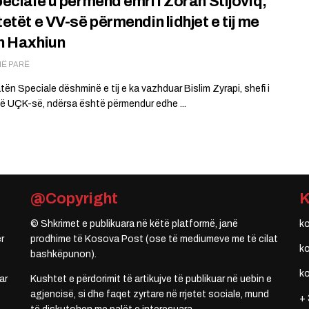
eciale u përmend emri i Zoran Stijoviq,
etët e VV-së përmendin lidhjet e tij me
n Haxhiun
MË PARË
ën Speciale dëshminë e tij e ka vazhduar Bislim Zyrapi, shefi i
të UÇK-së, ndërsa është përmendur edhe ...
@Copyright
© Shkrimet e publikuara në këtë platformë, janë
k
r
prodhime të Kosova Post (ose të mediumeve me të cilat
k
bashkëpunon).
k
ar
Kushtet e përdorimit të artikujve të publikuar në uebin e
agjencisë, si dhe faqet zyrtare në rrjetet sociale, mund
+ 