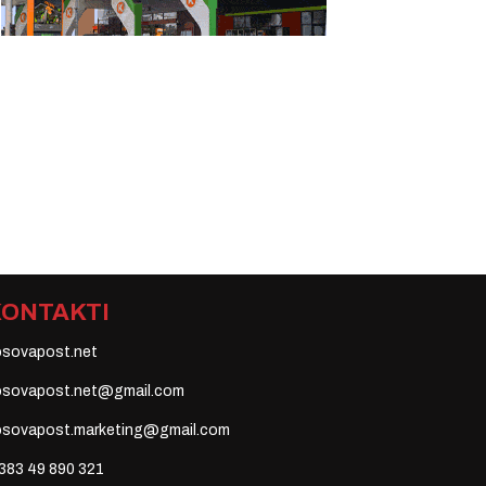
KONTAKTI
osovapost.net
osovapost.net@gmail.com
osovapost.marketing@gmail.com
383 49 890 321