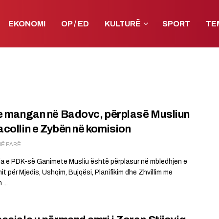
EKONOMI
OP / ED
KULTURË
SPORT
TE
e mangan në Badovc, përplasë Musliun
collin e Zybën në komision
MË PARË
a e PDK-së Ganimete Musliu është përplasur në mbledhjen e
t për Mjedis, Ushqim, Bujqësi, Planifikim dhe Zhvillim me
...