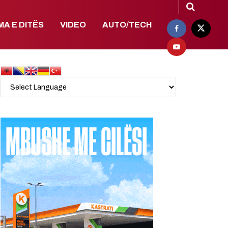
MA E DITËS
VIDEO
AUTO/TECH