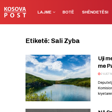
LAJME
BOTË
SHËNDETËSI
Etiketë:
Sali Zyba
Uji m
me Pa
2 VJET 
Deputetj
Komisioni
kryetaren 