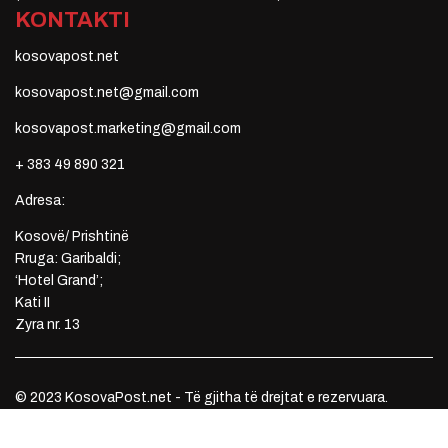
KONTAKTI
kosovapost.net
kosovapost.net@gmail.com
kosovapost.marketing@gmail.com
+ 383 49 890 321
Adresa:
Kosovë/ Prishtinë
Rruga: Garibaldi;
‘Hotel Grand’;
Kati II
Zyra nr. 13
© 2023 KosovaPost.net - Të gjitha të drejtat e rezervuara.