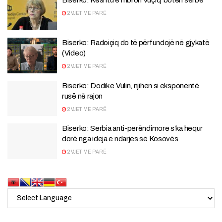
2 VJET MË PARË
Biserko: Radoiçiq do të përfundojë në gjykatë
(Video)
2 VJET MË PARË
Biserko: Dodik e Vulin, njihen si eksponentë
rusë në rajon
2 VJET MË PARË
Biserko: Serbia anti-perëndimore s’ka hequr
dorë nga ideja e ndarjes së Kosovës
2 VJET MË PARË