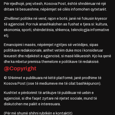
Për rrjedhojë, prej vitesh, Kosova Post, është shndërruar në një
dritare të besueshme, nëpërmjet së cilës informohen qytetarët.
Zhvillimet politike në vend, rajon e botë, janë në fokusin kryesor
të agjencisë. Por nuk anashkalohen as fushat e tjera si: kultura,
ekonomia, sporti, shëndetësia, shkenca, teknologjia informative
etj.
Emancipimi i masës, nëpërmjet ngritjes së vetëdijes, sipas
politikave redaksionale, arrihet vetëm duke mos i konsideruar
lexuesit dhe ndjekësit e agjencisë, si masë klikuesish. Kjo ka qenë
dhe ka mbetur premisa themelore e politikave të redaksisë.
@Copyright
© Shkrimet e publikuara në këtë platformë, janë prodhime të
Kosova Post (ose të mediumeve me të cilat bashkëpunon).
Kushtet e përdorimit të artikujve të publikuar në uebin e
agjencisë, si dhe faqet zyrtare në rrjetet sociale, mund të
diskutohen me palët e interesuara.
(Për më shumë shihni rubrikën e kontaktit)