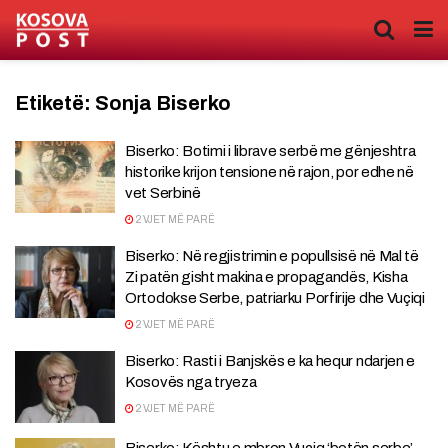
Etiketë:
Sonja Biserko
Biserko: Botimi i librave serbë me gënjeshtra
historike krijon tensione në rajon, por edhe në
vet Serbinë
2 VJET MË PARË
Biserko: Në regjistrimin e popullsisë në Mal të
Zi patën gisht makina e propagandës, Kisha
Ortodokse Serbe, patriarku Porfirije dhe Vuçiqi
2 VJET MË PARË
Biserko: Rasti i Banjskës e ka hequr ndarjen e
Kosovës nga tryeza
2 VJET MË PARË
Biserko: Kështu e mbron Vuçiq ‘botën serbe’