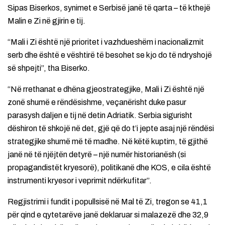
Sipas Biserkos, synimet e Serbisë janë të qarta – të kthejë
Malin e Zi në gjirin e tij.
“Mali i Zi është një prioritet i vazhdueshëm i nacionalizmit
serb dhe është e vështirë të besohet se kjo do të ndryshojë
së shpejti”, tha Biserko.
“Në rrethanat e dhëna gjeostrategjike, Mali i Zi është një
zonë shumë e rëndësishme, veçanërisht duke pasur
parasysh daljen e tij në detin Adriatik. Serbia sigurisht
dëshiron të shkojë në det, gjë që do t’i jepte asaj një rëndësi
strategjike shumë më të madhe. Në këtë kuptim, të gjithë
janë në të njëjtën detyrë – një numër historianësh (si
propagandistët kryesorë), politikanë dhe KOS, e cila është
instrumenti kryesor i veprimit ndërkufitar”.
Regjistrimi i fundit i popullsisë në Mal të Zi, tregon se 41,1
për qind e qytetarëve janë deklaruar si malazezë dhe 32,9