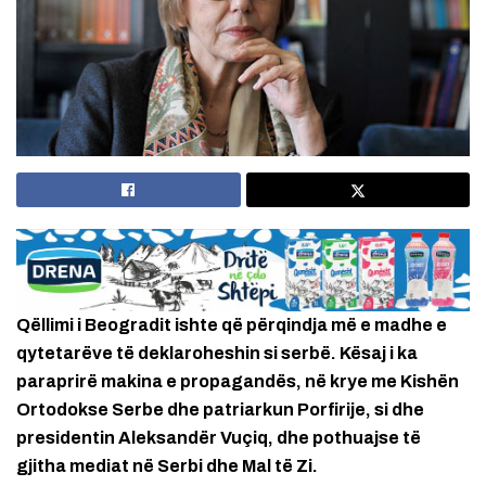
Qëllimi i Beogradit ishte që përqindja më e madhe e
qytetarëve të deklaroheshin si serbë. Kësaj i ka
paraprirë makina e propagandës, në krye me Kishën
Ortodokse Serbe dhe patriarkun Porfirije, si dhe
presidentin Aleksandër Vuçiq, dhe pothuajse të
gjitha mediat në Serbi dhe Mal të Zi.