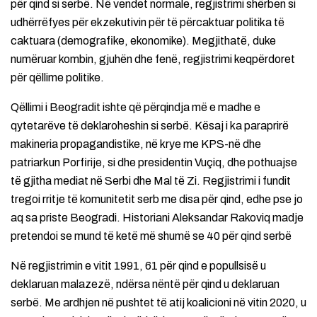
për qind si serbë. Në vendet normale, regjistrimi shërben si
udhërrëfyes për ekzekutivin për të përcaktuar politika të
caktuara (demografike, ekonomike). Megjithatë, duke
numëruar kombin, gjuhën dhe fenë, regjistrimi keqpërdoret
për qëllime politike.
Qëllimi i Beogradit ishte që përqindja më e madhe e
qytetarëve të deklaroheshin si serbë. Kësaj i ka paraprirë
makineria propagandistike, në krye me KPS-në dhe
patriarkun Porfirije, si dhe presidentin Vuçiq, dhe pothuajse
të gjitha mediat në Serbi dhe Mal të Zi. Regjistrimi i fundit
tregoi rritje të komunitetit serb me disa për qind, edhe pse jo
aq sa priste Beogradi. Historiani Aleksandar Rakoviq madje
pretendoi se mund të ketë më shumë se 40 për qind serbë
Në regjistrimin e vitit 1991, 61 për qind e popullsisë u
deklaruan malazezë, ndërsa nëntë për qind u deklaruan
serbë. Me ardhjen në pushtet të atij koalicioni në vitin 2020, u