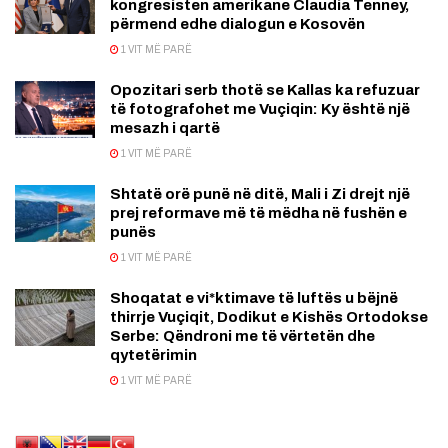
kongresisten amerikane Claudia Tenney,
përmend edhe dialogun e Kosovën
1 VIT MË PARË
Opozitari serb thotë se Kallas ka refuzuar
të fotografohet me Vuçiqin: Ky është një
mesazh i qartë
1 VIT MË PARË
Shtatë orë punë në ditë, Mali i Zi drejt një
prej reformave më të mëdha në fushën e
punës
1 VIT MË PARË
Shoqatat e vi*ktimave të luftës u bëjnë
thirrje Vuçiqit, Dodikut e Kishës Ortodokse
Serbe: Qëndroni me të vërtetën dhe
qytetërimin
1 VIT MË PARË