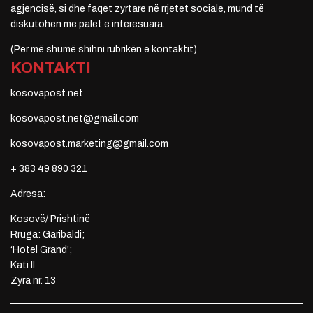
agjencisë, si dhe faqet zyrtare në rrjetet sociale, mund të
diskutohen me palët e interesuara.
(Për më shumë shihni rubrikën e kontaktit)
KONTAKTI
kosovapost.net
kosovapost.net@gmail.com
kosovapost.marketing@gmail.com
+ 383 49 890 321
Adresa:
Kosovë/ Prishtinë
Rruga: Garibaldi;
‘Hotel Grand’;
Kati II
Zyra nr. 13