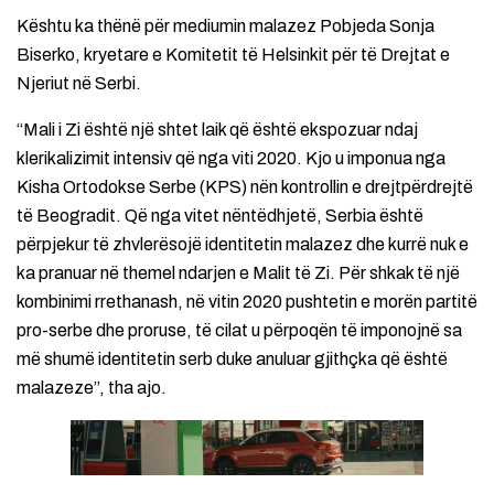
Kështu ka thënë për mediumin malazez Pobjeda Sonja
Biserko, kryetare e Komitetit të Helsinkit për të Drejtat e
Njeriut në Serbi.
“Mali i Zi është një shtet laik që është ekspozuar ndaj
klerikalizimit intensiv që nga viti 2020. Kjo u imponua nga
Kisha Ortodokse Serbe (KPS) nën kontrollin e drejtpërdrejtë
të Beogradit. Që nga vitet nëntëdhjetë, Serbia është
përpjekur të zhvlerësojë identitetin malazez dhe kurrë nuk e
ka pranuar në themel ndarjen e Malit të Zi. Për shkak të një
kombinimi rrethanash, në vitin 2020 pushtetin e morën partitë
pro-serbe dhe proruse, të cilat u përpoqën të imponojnë sa
më shumë identitetin serb duke anuluar gjithçka që është
malazeze”, tha ajo.