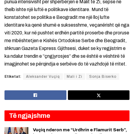
punua intensivisht për shpërbërjen e Malit të Zi, sepse në
thelb ishte një luftë e politikave identitare. Mund të
konstatohet se politika e Beogradit me një lloj lufte
identitare ka qenë shumë e suksesshme, veçanërisht që nga
viti 2020, kur në pushtet erdhën partitë proserbe dhe proruse
me mbështetjen e Kishës Ortodokse Serbe dhe Beogradit,
shkruan Gazeta Express.Gjithsesi, duket se ky regjistrim e
ka ndalur trendin e “çngjyrosjes” dhe se është e vështirë të
imagjinohet se përqindja e serbëve do të vazhdojë të rritet.
Etiketat:
Aleksander Vuçiq
Mali i Zi
Sonja Biserko
Të ngjajshme
Vuçiq nderon me “Urdhrin e Flamurit Serb”,