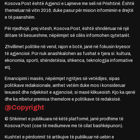
Kosova Post është Agjenci e Lajmeve me seli në Prishtinë. Është
themeluar në vitin 2016, duke pasur për mision informimin e drejtë
e të paanshëm.
Për rrjedhojë, prej vitesh, Kosova Post, është shndërruar në një
dritare të besueshme, nëpërmjet së cilës informohen qytetarët.
Zhvillimet politike në vend, rajon e botë, janë në fokusin kryesor
të agjencisë. Por nuk anashkalohen as fushat e tjera si: kultura,
ekonomia, sporti, shëndetësia, shkenca, teknologjia informative
etj.
Emancipimi i masës, nëpërmjet ngritjes së vetëdijes, sipas
politikave redaksionale, arrihet vetëm duke mos i konsideruar
lexuesit dhe ndjekësit e agjencisë, si masë klikuesish. Kjo ka qenë
dhe ka mbetur premisa themelore e politikave të redaksisë.
@Copyright
© Shkrimet e publikuara në këtë platformë, janë prodhime të
Kosova Post (ose të mediumeve me të cilat bashkëpunon).
Kushtet e përdorimit të artikujve të publikuar në uebin e