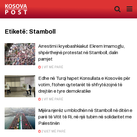
Etiketë:
Stamboll
Arrestimi i kryebashkiakut Ekrem Imamoglu,
shpërthejnë protestat në Stamboll, dalin
pamjet
1 VIT MË PARË
Edhe në Turqi hapet Konsullata e Kosovës për
votim, ftohen qytetarët të shfrytëzojnë të
drejtën e tyre demokratike
1 VIT MË PARË
Mijëra njerëz u mblodhën në Stamboll në ditën e
parë të Vitit të Ri, në një tubim në solidaritet me
Palestinën
2 VJET MË PARË