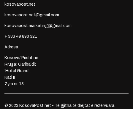
kosovapost.net
kosovapost.net@gmail.com
kosovapost.marketing@gmail.com
+ 383 49 890 321
Adresa:
Kosovë/ Prishtinë
Rruga: Garibaldi;
‘Hotel Grand’;
Kati II
Zyra nr. 13
© 2023 KosovaPost.net - Të gjitha të drejtat e rezervuara.