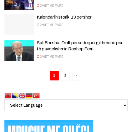
2 VJET MË PARË
Kalendari historik, 13 qershor
2 VJET MË PARË
Sali Berisha: Dielli perëndoi përgjithmonë për
të pavdekshmin Rexhep Ferri
2 VJET MË PARË
1
2