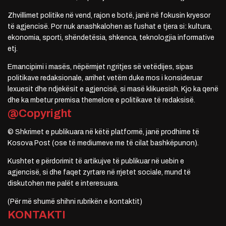
Zhvillimet politike në vend, rajon e botë, janë në fokusin kryesor
të agjencisë. Por nuk anashkalohen as fushat e tjera si: kultura,
ekonomia, sporti, shëndetësia, shkenca, teknologjia informative
etj.
Emancipimi i masës, nëpërmjet ngritjes së vetëdijes, sipas
politikave redaksionale, arrihet vetëm duke mos i konsideruar
lexuesit dhe ndjekësit e agjencisë, si masë klikuesish. Kjo ka qenë
dhe ka mbetur premisa themelore e politikave të redaksisë.
@Copyright
© Shkrimet e publikuara në këtë platformë, janë prodhime të
Kosova Post (ose të mediumeve me të cilat bashkëpunon).
Kushtet e përdorimit të artikujve të publikuar në uebin e
agjencisë, si dhe faqet zyrtare në rrjetet sociale, mund të
diskutohen me palët e interesuara.
(Për më shumë shihni rubrikën e kontaktit)
KONTAKTI