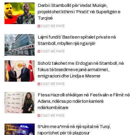
Derbi i Stambollit për Vedat Muriqin,
projektohet kthimi i ‘Piratit’ në Superligën e
Turqisë
2 VJET MË PARË
Lajmi fundit/ Bastisen spitalet private në
Stamboll, mbyllen një nga një!
2 VJET MË PARË
Scholz takohet me Erdogan në Stamboll, në
fokus të bisedimeve janë armatimet,
emigracioni dhe Lindja e Mesme
2 VJET MË PARË
Ftesa Hazrolli shkëlqen në Festivalin e Filmit në
Adana, ndërsa po ndërton karrierë
ndërkombëtare
2 VJET MË PARË
S*ulm me a*rmë në një spital në Turqi,
raportohet për të plagosur