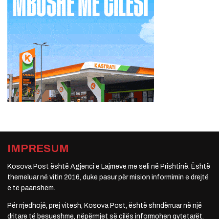
IMPRESUM
Kosova Post është Agjenci e Lajmeve me seli në Prishtinë. Është
themeluar në vitin 2016, duke pasur për mision informimin e drejtë
e të paanshëm.
Për rrjedhojë, prej vitesh, Kosova Post, është shndërruar në një
dritare të besueshme, nëpërmjet së cilës informohen qytetarët.