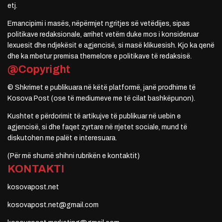
etj.
Emancipimi i masës, nëpërmjet ngritjes së vetëdijes, sipas
politikave redaksionale, arrihet vetëm duke mos i konsideruar
lexuesit dhe ndjekësit e agjencisë, si masë klikuesish. Kjo ka qenë
dhe ka mbetur premisa themelore e politikave të redaksisë.
@Copyright
© Shkrimet e publikuara në këtë platformë, janë prodhime të
Kosova Post (ose të mediumeve me të cilat bashkëpunon).
Kushtet e përdorimit të artikujve të publikuar në uebin e
agjencisë, si dhe faqet zyrtare në rrjetet sociale, mund të
diskutohen me palët e interesuara.
(Për më shumë shihni rubrikën e kontaktit)
KONTAKTI
kosovapost.net
kosovapost.net@gmail.com