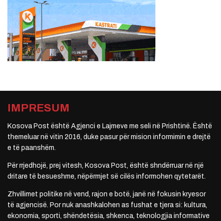
IMPRESUM
Kosova Post është Agjenci e Lajmeve me seli në Prishtinë. Është
themeluar në vitin 2016, duke pasur për mision informimin e drejtë
e të paanshëm.
Për rrjedhojë, prej vitesh, Kosova Post, është shndërruar në një
dritare të besueshme, nëpërmjet së cilës informohen qytetarët.
Zhvillimet politike në vend, rajon e botë, janë në fokusin kryesor
të agjencisë. Por nuk anashkalohen as fushat e tjera si: kultura,
ekonomia, sporti, shëndetësia, shkenca, teknologjia informative