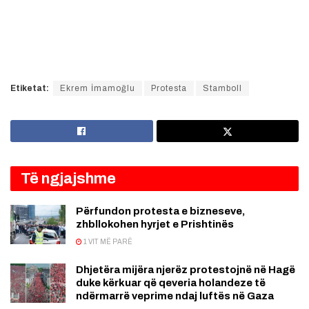
Etiketat:
Ekrem İmamoğlu
Protesta
Stamboll
Të ngjajshme
Përfundon protesta e bizneseve,
zhbllokohen hyrjet e Prishtinës
1 VIT MË PARË
Dhjetëra mijëra njerëz protestojnë në Hagë
duke kërkuar që qeveria holandeze të
ndërmarrë veprime ndaj luftës në Gaza