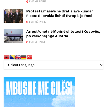
1 VIT MË PARË
Protesta masive në Bratislavë kundër
Ficos: Sllovakia është Evropë, jo Rusi
1 VIT MË PARË
Arrest*ohet në Morinë shtetasi i Kosovës,
po kërkohej nga Austria
1 VIT MË PARË