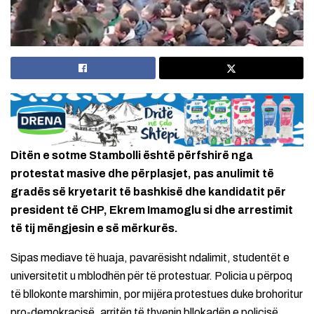
Ditën e sotme Stambolli është përfshirë nga
protestat masive dhe përplasjet, pas anulimit të
gradës së kryetarit të bashkisë dhe kandidatit për
president të CHP, Ekrem Imamoglu si dhe arrestimit
të tij mëngjesin e së mërkurës.
Sipas mediave të huaja, pavarësisht ndalimit, studentët e
universitetit u mblodhën për të protestuar. Policia u përpoq
të bllokonte marshimin, por mijëra protestues duke brohoritur
pro-demokracisë, arritën të thyenin bllokadën e policisë.