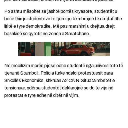
Po ashtu mësohet se jashtë portës kryesore, studentët u
bënë thirrje studentëve të tjerë që të mbrojnë të drejtat dhe
liritë e tyre demokratike. Më pas marshimi u drejtua drejt
bashkisë së qytetit në zonën e Saratchane.
Në mobilizim morën pjesë edhe studentë nga universitete të
tjera në Stamboll. Policia turke ndaloi protestuesit para
Shkollës Ekonomike, shkruan A2 CNN.Situata mbetet e
tensionuar, ndërsa studentët deklarojnë se do të vijojnë
protestat e tyre edhe në ditët në vijim.