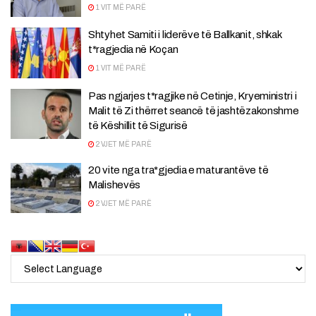
1 VIT MË PARË
Shtyhet Samiti i liderëve të Ballkanit, shkak
t*ragjedia në Koçan
1 VIT MË PARË
Pas ngjarjes t*ragjike në Cetinje, Kryeministri i
Malit të Zi thërret seancë të jashtëzakonshme
të Këshillit të Sigurisë
2 VJET MË PARË
20 vite nga tra*gjedia e maturantëve të
Malishevës
2 VJET MË PARË