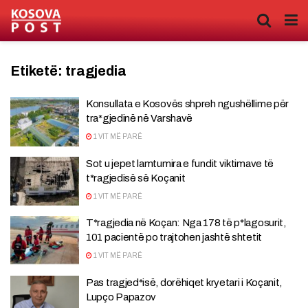
Etiketë:
tragjedia
Konsullata e Kosovës shpreh ngushëllime për
tra*gjedinë në Varshavë
1 VIT MË PARË
Sot u jepet lamtumira e fundit viktimave të
t*ragjedisë së Koçanit
1 VIT MË PARË
T*ragjedia në Koçan: Nga 178 të p*lagosurit,
101 pacientë po trajtohen jashtë shtetit
1 VIT MË PARË
Pas tragjed*isë, dorëhiqet kryetari i Koçanit,
Lupço Papazov