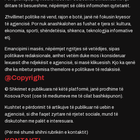
dritare të besueshme, nëpërmjet së cilës informohen qytetarët.
Zhvillimet politike në vend, rajon e botë, janë në fokusin kryesor
të agjencisë. Por nuk anashkalohen as fushat e tjera si: kultura,
ekonomia, sporti, shëndetësia, shkenca, teknologjia informative
etj.
Emancipimi i masës, nëpërmjet ngritjes së vetëdijes, sipas
politikave redaksionale, arrihet vetëm duke mos i konsideruar
lexuesit dhe ndjekësit e agjencisë, si masë klikuesish. Kjo ka qenë
dhe ka mbetur premisa themelore e politikave të redaksisë.
@Copyright
© Shkrimet e publikuara në këtë platformë, janë prodhime të
Kosova Post (ose të mediumeve me të cilat bashkëpunon).
Kushtet e përdorimit të artikujve të publikuar në uebin e
agjencisë, si dhe faqet zyrtare në rrjetet sociale, mund të
diskutohen me palët e interesuara.
(Për më shumë shihni rubrikën e kontaktit)