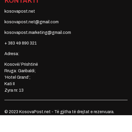
KONTAKTI
kosovapost.net
kosovapost.net@gmail.com
kosovapost.marketing@gmail.com
+ 383 49 890 321
Adresa:
Kosovë/ Prishtinë
Rruga: Garibaldi;
‘Hotel Grand’;
Kati II
Zyra nr. 13
© 2023 KosovaPost.net - Të gjitha të drejtat e rezervuara.