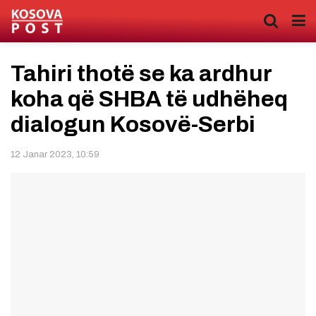
Tahiri thotë se ka ardhur
koha që SHBA të udhëheq
dialogun Kosovë-Serbi
12 Janar 2023, 10:59