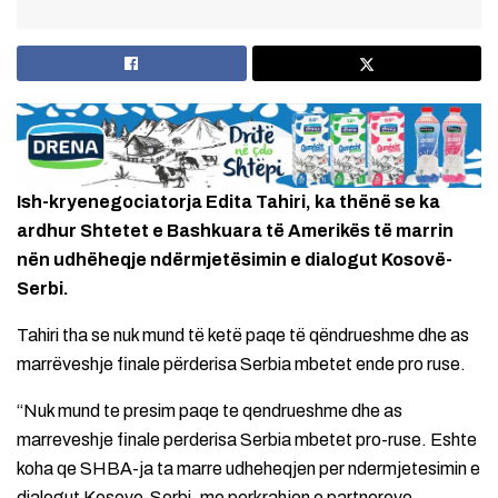
Ish-kryenegociatorja Edita Tahiri, ka thënë se ka
ardhur Shtetet e Bashkuara të Amerikës të marrin
nën udhëheqje ndërmjetësimin e dialogut Kosovë-
Serbi.
Tahiri tha se nuk mund të ketë paqe të qëndrueshme dhe as
marrëveshje finale përderisa Serbia mbetet ende pro ruse.
“Nuk mund te presim paqe te qendrueshme dhe as
marreveshje finale perderisa Serbia mbetet pro-ruse. Eshte
koha qe SHBA-ja ta marre udheheqjen per ndermjetesimin e
dialogut Kosove-Serbi, me perkrahjen e partnereve