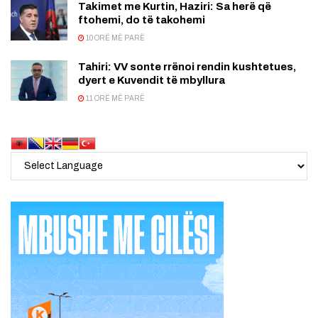
Takimet me Kurtin, Haziri: Sa herë që
ftohemi, do të takohemi
10 ORË MË PARË
Tahiri: VV sonte rrënoi rendin kushtetues,
dyert e Kuvendit të mbyllura
11 ORË MË PARË