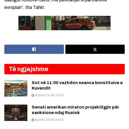
evropian”, tha Tahiri.
Të ngjajshme
Sot në 11:00 vazhdon seanca konstituive e
Kuvendit
40 MINUTA MË PARË
Senati amerikan miraton projektligjin për
sanksione ndaj Rusisë
56 MINUTA MË PARË