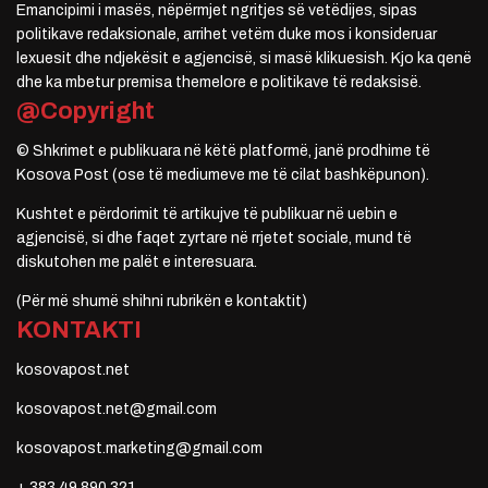
Emancipimi i masës, nëpërmjet ngritjes së vetëdijes, sipas
politikave redaksionale, arrihet vetëm duke mos i konsideruar
lexuesit dhe ndjekësit e agjencisë, si masë klikuesish. Kjo ka qenë
dhe ka mbetur premisa themelore e politikave të redaksisë.
@Copyright
© Shkrimet e publikuara në këtë platformë, janë prodhime të
Kosova Post (ose të mediumeve me të cilat bashkëpunon).
Kushtet e përdorimit të artikujve të publikuar në uebin e
agjencisë, si dhe faqet zyrtare në rrjetet sociale, mund të
diskutohen me palët e interesuara.
(Për më shumë shihni rubrikën e kontaktit)
KONTAKTI
kosovapost.net
kosovapost.net@gmail.com
kosovapost.marketing@gmail.com
+ 383 49 890 321