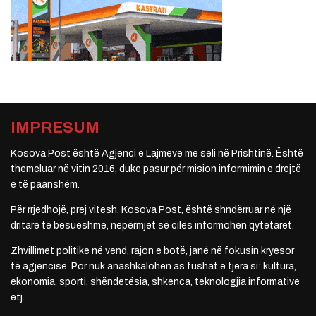
IMPRESUM
Kosova Post është Agjenci e Lajmeve me seli në Prishtinë. Është
themeluar në vitin 2016, duke pasur për mision informimin e drejtë
e të paanshëm.
Për rrjedhojë, prej vitesh, Kosova Post, është shndërruar në një
dritare të besueshme, nëpërmjet së cilës informohen qytetarët.
Zhvillimet politike në vend, rajon e botë, janë në fokusin kryesor
të agjencisë. Por nuk anashkalohen as fushat e tjera si: kultura,
ekonomia, sporti, shëndetësia, shkenca, teknologjia informative
etj.