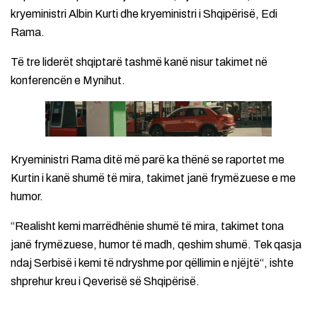
kryeministri Albin Kurti dhe kryeministri i Shqipërisë, Edi
Rama.
Të tre liderët shqiptarë tashmë kanë nisur takimet në
konferencën e Mynihut.
Kryeministri Rama ditë më parë ka thënë se raportet me
Kurtin i kanë shumë të mira, takimet janë frymëzuese e me
humor.
“Realisht kemi marrëdhënie shumë të mira, takimet tona
janë frymëzuese, humor të madh, qeshim shumë. Tek qasja
ndaj Serbisë i kemi të ndryshme por qëllimin e njëjtë“, ishte
shprehur kreu i Qeverisë së Shqipërisë.