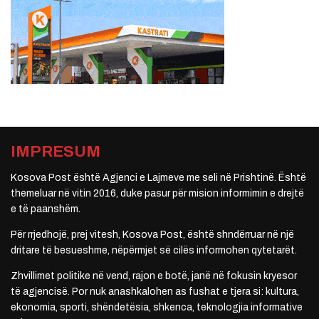
IMPRESUM
Kosova Post është Agjenci e Lajmeve me seli në Prishtinë. Është
themeluar në vitin 2016, duke pasur për mision informimin e drejtë
e të paanshëm.
Për rrjedhojë, prej vitesh, Kosova Post, është shndërruar në një
dritare të besueshme, nëpërmjet së cilës informohen qytetarët.
Zhvillimet politike në vend, rajon e botë, janë në fokusin kryesor
të agjencisë. Por nuk anashkalohen as fushat e tjera si: kultura,
ekonomia, sporti, shëndetësia, shkenca, teknologjia informative