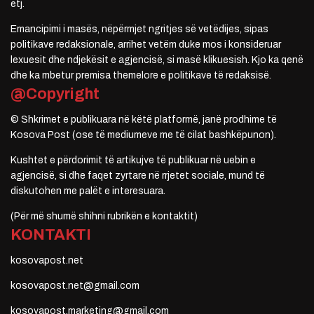
etj.
Emancipimi i masës, nëpërmjet ngritjes së vetëdijes, sipas
politikave redaksionale, arrihet vetëm duke mos i konsideruar
lexuesit dhe ndjekësit e agjencisë, si masë klikuesish. Kjo ka qenë
dhe ka mbetur premisa themelore e politikave të redaksisë.
@Copyright
© Shkrimet e publikuara në këtë platformë, janë prodhime të
Kosova Post (ose të mediumeve me të cilat bashkëpunon).
Kushtet e përdorimit të artikujve të publikuar në uebin e
agjencisë, si dhe faqet zyrtare në rrjetet sociale, mund të
diskutohen me palët e interesuara.
(Për më shumë shihni rubrikën e kontaktit)
KONTAKTI
kosovapost.net
kosovapost.net@gmail.com
kosovapost.marketing@gmail.com