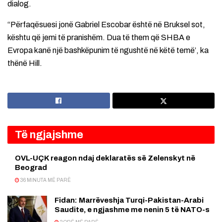
dialog.
“Përfaqësuesi jonë Gabriel Escobar është në Bruksel sot,
kështu që jemi të pranishëm. Dua të them që SHBA e
Evropa kanë një bashkëpunim të ngushtë në këtë temë’, ka
thënë Hill.
Të ngjajshme
OVL-UÇK reagon ndaj deklaratës së Zelenskyt në
Beograd
36 MINUTA MË PARË
Fidan: Marrëveshja Turqi-Pakistan-Arabi
Saudite, e ngjashme me nenin 5 të NATO-s