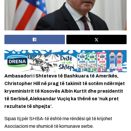
Ambasadori i Shteteve të Bashkuara të Amerikës,
Christopher Hill në prag të takimit të sotëm ndërmjet
kryeministrit të Kosovës Albin Kurtit dhe presidentit
të Serbisë,Aleksandar Vuçiq ka thënë se ‘nuk pret
rezultate të shpejta’.
Sipas tij për SHBA-të është me rëndësi që të krijohet
Asociacioni me shumicë të komunave serbe.