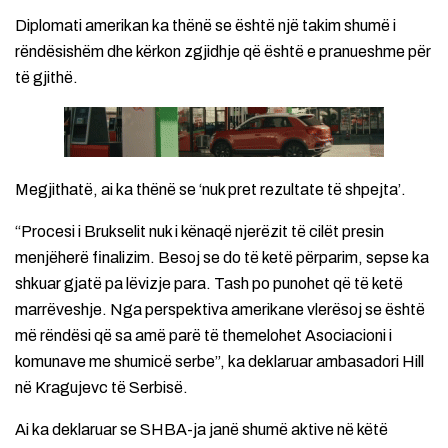
Diplomati amerikan ka thënë se është një takim shumë i
rëndësishëm dhe kërkon zgjidhje që është e pranueshme për
të gjithë.
Megjithatë, ai ka thënë se ‘nuk pret rezultate të shpejta’.
“Procesi i Brukselit nuk i kënaqë njerëzit të cilët presin
menjëherë finalizim. Besoj se do të ketë përparim, sepse ka
shkuar gjatë pa lëvizje para. Tash po punohet që të ketë
marrëveshje. Nga perspektiva amerikane vlerësoj se është
më rëndësi që sa amë parë të themelohet Asociacioni i
komunave me shumicë serbe”, ka deklaruar ambasadori Hill
në Kragujevc të Serbisë.
Ai ka deklaruar se SHBA-ja janë shumë aktive në këtë