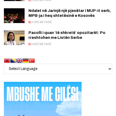
2 ORË MË PARË
Ndalet në Jarinjë një pjesëtar i MUP-it serb,
MPB-ja i heq shtetësinë e Kosovës
3 ORË MË PARË
Pacolli i quan `të shkretë` opozitarët: Po
rreshtohen me Listën Serbe
4 ORË MË PARË