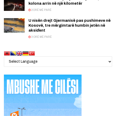
kolona arrin në një kilometër
2 ORË MË PARË
U nisën drejt Gjermanisë pas pushimeve në
Kosovë, tre mërgimtarë humbin jetën në
aksiďent
3 ORË MË PARË