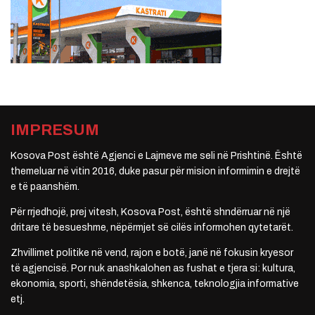
IMPRESUM
Kosova Post është Agjenci e Lajmeve me seli në Prishtinë. Është
themeluar në vitin 2016, duke pasur për mision informimin e drejtë
e të paanshëm.
Për rrjedhojë, prej vitesh, Kosova Post, është shndërruar në një
dritare të besueshme, nëpërmjet së cilës informohen qytetarët.
Zhvillimet politike në vend, rajon e botë, janë në fokusin kryesor
të agjencisë. Por nuk anashkalohen as fushat e tjera si: kultura,
ekonomia, sporti, shëndetësia, shkenca, teknologjia informative
etj.