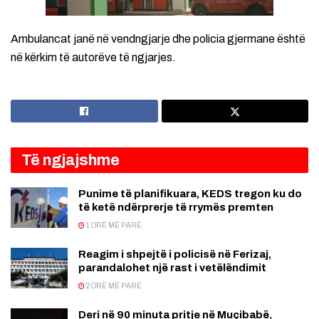
Ambulancat janë në vendngjarje dhe policia gjermane është
në kërkim të autorëve të ngjarjes.
Të ngjajshme
Punime të planifikuara, KEDS tregon ku do
të ketë ndërprerje të rrymës premten
1 ORË MË PARË
Reagim i shpejtë i policisë në Ferizaj,
parandalohet një rast i vetëlëndimit
2 ORË MË PARË
Deri në 90 minuta pritje në Muçibabë,