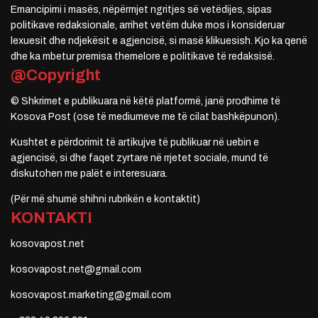
Emancipimi i masës, nëpërmjet ngritjes së vetëdijes, sipas
politikave redaksionale, arrihet vetëm duke mos i konsideruar
lexuesit dhe ndjekësit e agjencisë, si masë klikuesish. Kjo ka qenë
dhe ka mbetur premisa themelore e politikave të redaksisë.
@Copyright
© Shkrimet e publikuara në këtë platformë, janë prodhime të
Kosova Post (ose të mediumeve me të cilat bashkëpunon).
Kushtet e përdorimit të artikujve të publikuar në uebin e
agjencisë, si dhe faqet zyrtare në rrjetet sociale, mund të
diskutohen me palët e interesuara.
(Për më shumë shihni rubrikën e kontaktit)
KONTAKTI
kosovapost.net
kosovapost.net@gmail.com
kosovapost.marketing@gmail.com