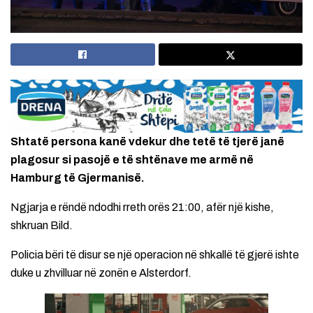
Shtatë persona kanë vdekur dhe tetë të tjerë janë
plagosur si pasojë e të shtënave me armë në
Hamburg të Gjermanisë.
Ngjarja e rëndë ndodhi rreth orës 21:00, afër një kishe,
shkruan Bild.
Policia bëri të disur se një operacion në shkallë të gjerë ishte
duke u zhvilluar në zonën e Alsterdorf.