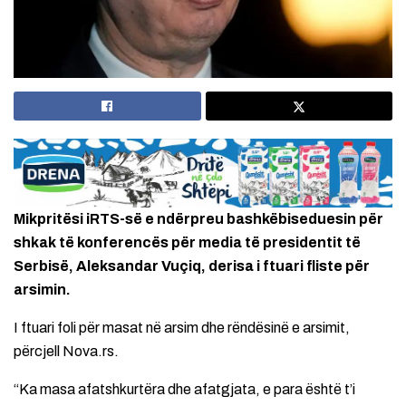
Mikpritësi iRTS-së e ndërpreu bashkëbiseduesin për
shkak të konferencës për media të presidentit të
Serbisë, Aleksandar Vuçiq, derisa i ftuari fliste për
arsimin.
I ftuari foli për masat në arsim dhe rëndësinë e arsimit,
përcjell Nova.rs.
“Ka masa afatshkurtëra dhe afatgjata, e para është t’i