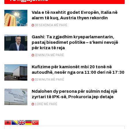
Vala e të nxehtit godet Evropën, Italia në
alarm të kuq, Austria thyen rekordin
38 SEKONDA MË PARË
Gashi: Ta zgjedhim kryeparlamentarin,
pastaj bisedimet politike – s’kemi nevojë
për kriza të reja
22 MINUTA MË PARË
Kufizime për kamionët mbi 20 tonë në
autoudhë, nesër nga ora 11:00 deri në 17:30
32 MINUTA MË PARË
Ndalohen dy persona për súlmin ndaj një
zyrtari të IPK-së, Prokuroria jep detaje
1 ORË MË PARË