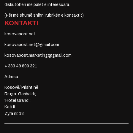
diskutohen me palët e interesuara.
(Për më shumë shihni rubrikën e kontaktit)
KONTAKTI
kosovapost.net
kosovapost.net@gmail.com
kosovapost.marketing@gmail.com
+ 383 49 890 321
Adresa:
Kosovë/ Prishtinë
Rruga: Garibaldi;
‘Hotel Grand’;
Kati II
Zyra nr. 13