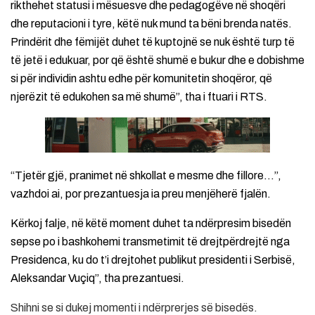
rikthehet statusi i mësuesve dhe pedagogëve në shoqëri
dhe reputacioni i tyre, këtë nuk mund ta bëni brenda natës.
Prindërit dhe fëmijët duhet të kuptojnë se nuk është turp të
të jetë i edukuar, por që është shumë e bukur dhe e dobishme
si për individin ashtu edhe për komunitetin shoqëror, që
njerëzit të edukohen sa më shumë”, tha i ftuari i RTS.
“Tjetër gjë, pranimet në shkollat ​​e mesme dhe fillore…”,
vazhdoi ai, por prezantuesja ia preu menjëherë fjalën.
Kërkoj falje, në këtë moment duhet ta ndërpresim bisedën
sepse po i bashkohemi transmetimit të drejtpërdrejtë nga
Presidenca, ku do t’i drejtohet publikut presidenti i Serbisë,
Aleksandar Vuçiq”, tha prezantuesi.
Shihni se si dukej momenti i ndërprerjes së bisedës.