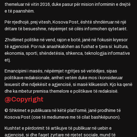
themeluar në vitin 2016, duke pasur për mision informimin e drejtë
e të paanshëm.
Për rrjedhojë, prej vitesh, Kosova Post, është shndërruar në një
dritare të besueshme, nëpërmjet së cilës informohen qytetarët.
Zhvillimet politike në vend, rajon e botë, janë në fokusin kryesor
të agjencisë. Por nuk anashkalohen as fushat e tjera si: kultura,
ekonomia, sporti, shëndetësia, shkenca, teknologjia informative
etj.
Emancipimi i masës, nëpërmjet ngritjes së vetëdijes, sipas
politikave redaksionale, arrihet vetëm duke mos i konsideruar
lexuesit dhe ndjekësit e agjencisë, si masë klikuesish. Kjo ka qenë
dhe ka mbetur premisa themelore e politikave të redaksisë.
@Copyright
© Shkrimet e publikuara në këtë platformë, janë prodhime të
Kosova Post (ose të mediumeve me të cilat bashkëpunon).
Kushtet e përdorimit të artikujve të publikuar në uebin e
agjencisë, si dhe faqet zyrtare në rrjetet sociale, mund të