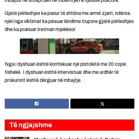
mbajtur në shtëpi deri në mbërritjen e njësisë policore.
Gjatë përleshjes ka pasur të shtëna me armë zjarri, ndërsa
njëri nga viktimat ka pësuar lëndime trupore gjatë përleshjes
dhe ka pranuar tretman mjekësor.
Nga i dyshuari është konfiskuar një pistoletë me 20 copë
fishekë. I dyshuari është intervistuar dhe me urdhër të
prokurorit është dërguar në mbajtje .
Të ngjajshme