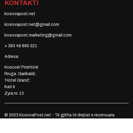
KONTAKTI
kosovapost.net
kosovapost.net@gmail.com
kosovapost.marketing@gmail.com
+ 383 49 890 321
Adresa:
Kosovë/ Prishtinë
Rruga: Garibaldi;
‘Hotel Grand’;
Kati II
Zyra nr. 13
© 2023 KosovaPost.net - Të gjitha të drejtat e rezervuara.