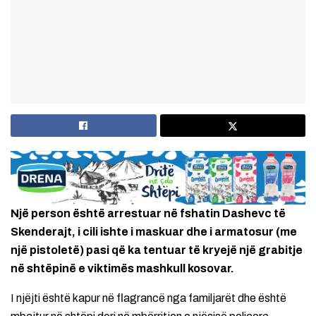
Një person është arrestuar në fshatin Dashevc të
Skenderajt, i cili ishte i maskuar dhe i armatosur (me
një pistoletë) pasi që ka tentuar të kryejë një grabitje
në shtëpinë e viktimës mashkull kosovar.
I njëjti është kapur në flagrancë nga familjarët dhe është