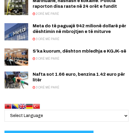
Marihuanë, hashash e kokainë: Policia
raporton disa raste në 24 orët e fundit
2 ORË MË PARË
Meta do të paguajë 942 milionë dollarë për
dështimin në mbrojtjen e të miturve
3 ORË MË PARË
S’ka kuorum, dështon mbledhja e KGJK-së
3 ORË MË PARË
Nafta sot 1.66 euro, benzina 1.42 euro për
litër
3 ORË MË PARË