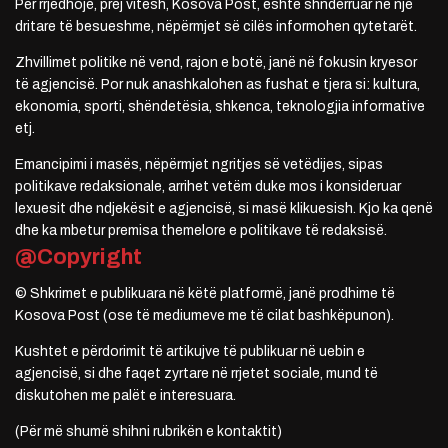
Për rrjedhojë, prej vitesh, Kosova Post, është shndërruar në një
dritare të besueshme, nëpërmjet së cilës informohen qytetarët.
Zhvillimet politike në vend, rajon e botë, janë në fokusin kryesor
të agjencisë. Por nuk anashkalohen as fushat e tjera si: kultura,
ekonomia, sporti, shëndetësia, shkenca, teknologjia informative
etj.
Emancipimi i masës, nëpërmjet ngritjes së vetëdijes, sipas
politikave redaksionale, arrihet vetëm duke mos i konsideruar
lexuesit dhe ndjekësit e agjencisë, si masë klikuesish. Kjo ka qenë
dhe ka mbetur premisa themelore e politikave të redaksisë.
@Copyright
© Shkrimet e publikuara në këtë platformë, janë prodhime të
Kosova Post (ose të mediumeve me të cilat bashkëpunon).
Kushtet e përdorimit të artikujve të publikuar në uebin e
agjencisë, si dhe faqet zyrtare në rrjetet sociale, mund të
diskutohen me palët e interesuara.
(Për më shumë shihni rubrikën e kontaktit)