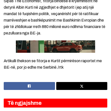
Sipas The Economist, fitorja bindëse e kryeministrit në
detyrë Albin Kurti në zgjedhjet e dhjetorit i jep atij një
mandat të fuqishëm politik, veçanërisht për të ratifikuar
marrëveshjen e bashkëpunimit me Bashkimin Evropian dhe
për të zhbllokuar rreth 880 milionë euro ndihma financiare të
pezulluara nga BE-ja.
Artikulli thekson se fitorja e Kurtit përmirëson raportet me
BE-në, por jo edhe me Serbinë./rtk
Të ngjajshme