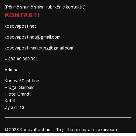
(Për më shumë shihni rubrikën e kontaktit)
KONTAKTI
kosovapost.net
kosovapost.net@gmail.com
kosovapost.marketing@gmail.com
+ 383 49 890 321
Adresa:
Kosovë/ Prishtinë
Rruga: Garibaldi;
‘Hotel Grand’;
Kati II
Zyra nr. 13
© 2023 KosovaPost.net - Të gjitha të drejtat e rezervuara.