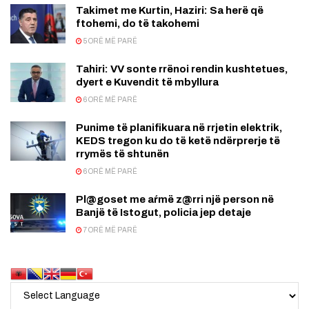
Takimet me Kurtin, Haziri: Sa herë që
ftohemi, do të takohemi
5 ORË MË PARË
Tahiri: VV sonte rrënoi rendin kushtetues,
dyert e Kuvendit të mbyllura
6 ORË MË PARË
Punime të planifikuara në rrjetin elektrik,
KEDS tregon ku do të ketë ndërprerje të
rrymës të shtunën
6 ORË MË PARË
Pl@goset me aŕmë z@rri një person në
Banjë të Istogut, policia jep detaje
7 ORË MË PARË