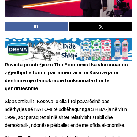
Revista prestigjioze The Economist ka vlerësuar se
zgjedhjet e fundit parlamentare në Kosovë janë
dëshmi e një demokracie funksionale dhe të
qëndrueshme.
Sipas artikullit, Kosova, e cila fitoi pavarësinë pas
ndërhyrjes së NATO-s të udhëhequr nga SHBA-ja në vitin
1999, sot paraqitet si një shtet relativisht stabil dhe
demokratik, ndonëse përballet ende me sfida ekonomike.