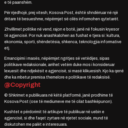
e të paanshëm.
Për rrjedhojë, prej vitesh, Kosova Post, është shndërruar në një
dritare të besueshme, nëpërmjet së cilës informohen qytetarët.
Zhvillimet politike në vend, rajon e botë, janë në fokusin kryesor
të agjencisë. Por nuk anashkalohen as fushat e tjera si: kultura,
ekonomia, sporti, shëndetësia, shkenca, teknologjia informative
etj.
Emancipimi i masës, nëpërmjet ngritjes së vetëdijes, sipas
politikave redaksionale, arrihet vetëm duke mos i konsideruar
lexuesit dhe ndjekësit e agjencisë, si masë klikuesish. Kjo ka qenë
dhe ka mbetur premisa themelore e politikave të redaksisë.
@Copyright
© Shkrimet e publikuara në këtë platformë, janë prodhime të
Kosova Post (ose të mediumeve me të cilat bashkëpunon).
Kushtet e përdorimit të artikujve të publikuar në uebin e
agjencisë, si dhe faqet zyrtare në rrjetet sociale, mund të
diskutohen me palët e interesuara.