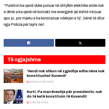
“Punëtori ka qenë duke punuar në shtyllën elektrike ende nuk
e dimë a ka qenë në kontakt me energjinë që është rrëzuar
apo jo, por mjeku e ka konstatuar vdekjen e tij”, bënë të ditur
nga Policia për lajmi.net.
Të ngjajshme
‘Vendi nuk shkon në zgjedhje edhe nëse nuk
konstituohet Kuvendi’
59 MINUTA MË PARË
Kurti: Pa marrëveshje për presidentin, nuk
do të ketë konstituim të Kuvendit
2 ORË MË PARË