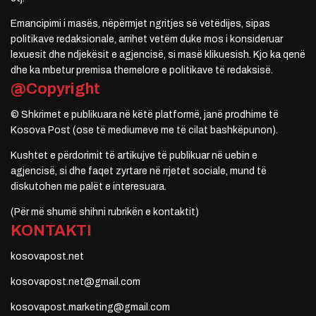
Emancipimi i masës, nëpërmjet ngritjes së vetëdijes, sipas
politikave redaksionale, arrihet vetëm duke mos i konsideruar
lexuesit dhe ndjekësit e agjencisë, si masë klikuesish. Kjo ka qenë
dhe ka mbetur premisa themelore e politikave të redaksisë.
@Copyright
© Shkrimet e publikuara në këtë platformë, janë prodhime të
Kosova Post (ose të mediumeve me të cilat bashkëpunon).
Kushtet e përdorimit të artikujve të publikuar në uebin e
agjencisë, si dhe faqet zyrtare në rrjetet sociale, mund të
diskutohen me palët e interesuara.
(Për më shumë shihni rubrikën e kontaktit)
KONTAKTI
kosovapost.net
kosovapost.net@gmail.com
kosovapost.marketing@gmail.com