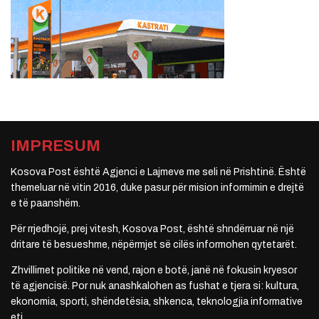
IMPRESUM
Kosova Post është Agjenci e Lajmeve me seli në Prishtinë. Është
themeluar në vitin 2016, duke pasur për mision informimin e drejtë
e të paanshëm.
Për rrjedhojë, prej vitesh, Kosova Post, është shndërruar në një
dritare të besueshme, nëpërmjet së cilës informohen qytetarët.
Zhvillimet politike në vend, rajon e botë, janë në fokusin kryesor
të agjencisë. Por nuk anashkalohen as fushat e tjera si: kultura,
ekonomia, sporti, shëndetësia, shkenca, teknologjia informative
etj.