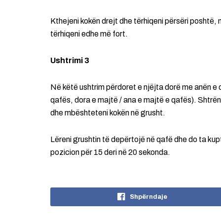
Kthejeni kokën drejt dhe tërhiqeni përsëri poshtë,
tërhiqeni edhe më fort.
Ushtrimi 3
Në këtë ushtrim përdoret e njëjta dorë me anën e 
qafës, dora e majtë / ana e majtë e qafës). Shtrë
dhe mbështeteni kokën në grusht.
Lëreni grushtin të depërtojë në qafë dhe do ta kupt
pozicion për 15 deri në 20 sekonda.
Shpërndaje