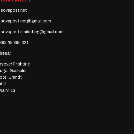
osovapost.net
osovapost.net@gmail.com
osovapost.marketing@gmail.com
383 49 890 321
dresa:
sovë/ Prishtinë
uga: Garibaldi;
otel Grand’;
ti II
ra nr. 13