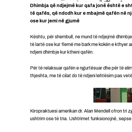
Dhimbja që ndjejmë kur qafa jonë është e sh
të qafës, që ndodh kur e mbajmë qafën në nj
ose kur jemi në gjumë
Kështu, për shembull, ne mund të ndjejmë dhimbje 
të lartë ose kur flemë me bark me kokën e kthyer an
ndjeni dhimbje kur ktheni qafën.
Për të relaksuar qafën e ngurtësuar dhe për të eli
thjeshta, me të cilat do të ndjeni lehtësim pas v
Kiropraktuesi amerikan dr. Alan Mendell ofron tri 
ushtrim ose të tria. Ushtrimet funksionojnë, sepse