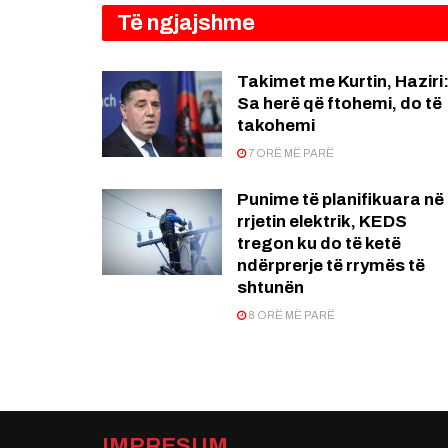
Të ngjajshme
Takimet me Kurtin, Haziri
Sa herë që ftohemi, do të
takohemi
7 ORË MË PARË
Punime të planifikuara në
rrjetin elektrik, KEDS
tregon ku do të ketë
ndërprerje të rrymës të
shtunën
8 ORË MË PARË
IMPRESUM