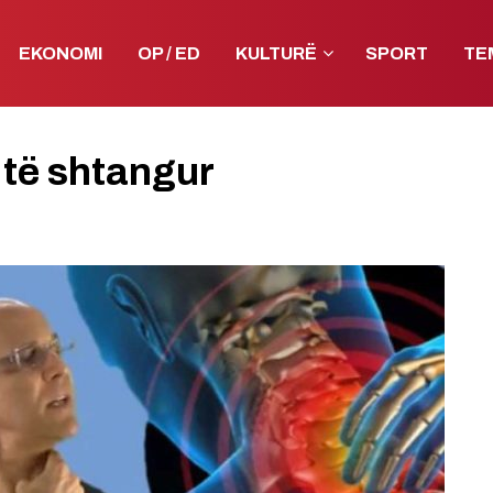
EKONOMI
OP / ED
KULTURË
SPORT
TE
 të shtangur