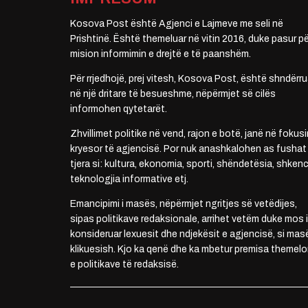
Kosova Post është Agjenci e Lajmeve me seli në
Prishtinë. Është themeluar në vitin 2016, duke pasur pë
mision informimin e drejtë e të paanshëm.
Për rrjedhojë, prej vitesh, Kosova Post, është shndërru
në një dritare të besueshme, nëpërmjet së cilës
informohen qytetarët.
Zhvillimet politike në vend, rajon e botë, janë në fokusi
kryesor të agjencisë. Por nuk anashkalohen as fushat
tjera si: kultura, ekonomia, sporti, shëndetësia, shkenc
teknologjia informative etj.
Emancipimi i masës, nëpërmjet ngritjes së vetëdijes,
sipas politikave redaksionale, arrihet vetëm duke mos i
konsideruar lexuesit dhe ndjekësit e agjencisë, si mas
klikuesish. Kjo ka qenë dhe ka mbetur premisa themelo
e politikave të redaksisë.