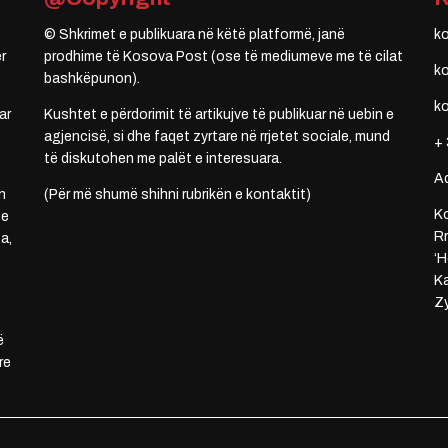
© Shkrimet e publikuara në këtë platformë, janë
k
r
prodhime të Kosova Post (ose të mediumeve me të cilat
k
bashkëpunon).
k
ar
Kushtet e përdorimit të artikujve të publikuar në uebin e
agjencisë, si dhe faqet zyrtare në rrjetet sociale, mund
+ 
të diskutohen me palët e interesuara.
A
n
(Për më shumë shihni rubrikën e kontaktit)
Ko
 e
Rr
a,
‘H
Ka
Zy
ë
re