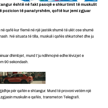
tangur është në fakt pasojë e shkurtimit të muskulit
ë pozicion të panatyrshëm, qoftë kur jemi zgjuar
në qafë kur flemë në një jastëk shumë të ulët ose shumë
ash. Në situata të tilla, muskuli i qafës shkurtohet dhe ju
minuar dhimbjet, mund t’ju ndihmojnë edhe lëvizjet e
etëm 90 sekondash.
zgjidhje për qafën e shtangur. Mund të provoni vetëm një
 zgjasin muskulin e qafës, transmeton Telegrafi.