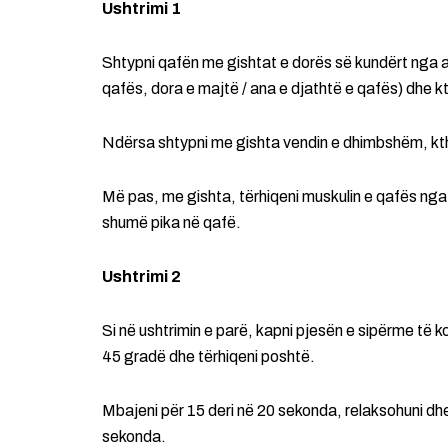
Ushtrimi 1
Shtypni qafën me gishtat e dorës së kundërt nga a
qafës, dora e majtë / ana e djathtë e qafës) dhe k
Ndërsa shtypni me gishta vendin e dhimbshëm, kt
Më pas, me gishta, tërhiqeni muskulin e qafës nga 
shumë pika në qafë.
Ushtrimi 2
Si në ushtrimin e parë, kapni pjesën e sipërme të 
45 gradë dhe tërhiqeni poshtë.
Mbajeni për 15 deri në 20 sekonda, relaksohuni dh
sekonda.