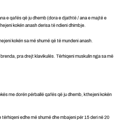
na e qafës që ju dhemb (dora e djathtë / ana e majtë e
thejeni kokën anash derisa të ndieni dhimbje.
hejeni kokën sa më shumë që të mundeni anash.
brenda, pra drejt klavikulës. Tërhiqeni muskulin nga sa më
kokës me dorën përballë qafës që ju dhemb, kthejeni kokën
e tërhiqeni edhe më shumë dhe mbajeni për 15 deri në 20