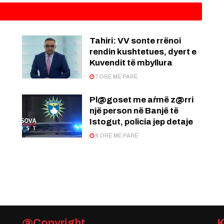
:
Tahiri: VV sonte rrënoi
rendin kushtetues, dyert e
Kuvendit të mbyllura
7 ORË MË PARË
Pl@goset me aŕmë z@rri
një person në Banjë të
Istogut, policia jep detaje
8 ORË MË PARË
@Copyright