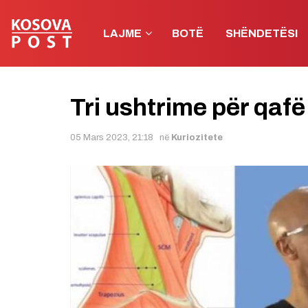
LAJME
BOTË
SHËNDETËSI
Tri ushtrime për qafë
05 Mars 2023, 21:18
në
Kuriozitete