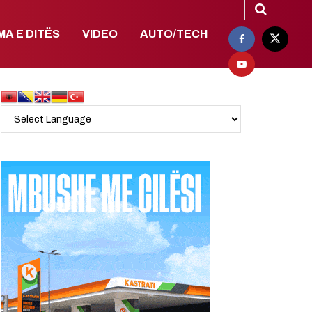
MA E DITËS
VIDEO
AUTO/TECH