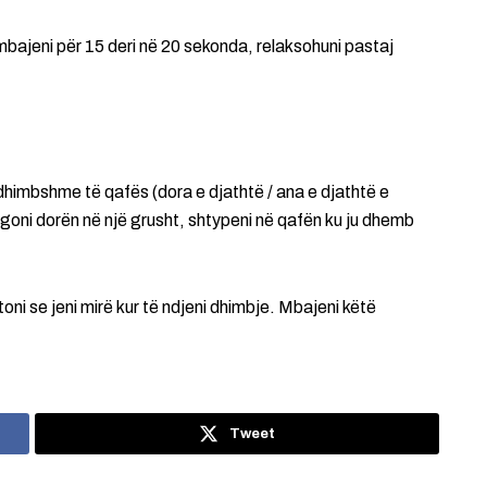
 mbajeni për 15 deri në 20 sekonda, relaksohuni pastaj
dhimbshme të qafës (dora e djathtë / ana e djathtë e
ngoni dorën në një grusht, shtypeni në qafën ku ju dhemb
oni se jeni mirë kur të ndjeni dhimbje. Mbajeni këtë
Tweet