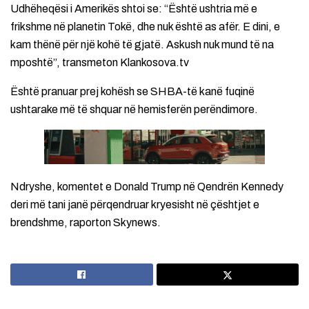
Udhëheqësi i Amerikës shtoi se: “Është ushtria më e
frikshme në planetin Tokë, dhe nuk është as afër. E dini, e
kam thënë për një kohë të gjatë. Askush nuk mund të na
mposhtë”, transmeton Klankosova.tv
Është pranuar prej kohësh se SHBA-të kanë fuqinë
ushtarake më të shquar në hemisferën perëndimore.
Ndryshe, komentet e Donald Trump në Qendrën Kennedy
deri më tani janë përqendruar kryesisht në çështjet e
brendshme, raporton Skynews.