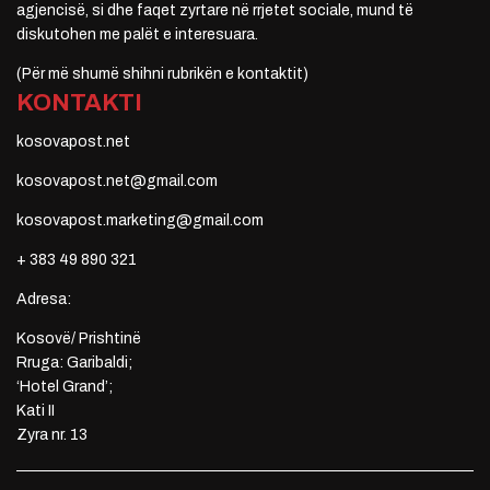
agjencisë, si dhe faqet zyrtare në rrjetet sociale, mund të
diskutohen me palët e interesuara.
(Për më shumë shihni rubrikën e kontaktit)
KONTAKTI
kosovapost.net
kosovapost.net@gmail.com
kosovapost.marketing@gmail.com
+ 383 49 890 321
Adresa:
Kosovë/ Prishtinë
Rruga: Garibaldi;
‘Hotel Grand’;
Kati II
Zyra nr. 13