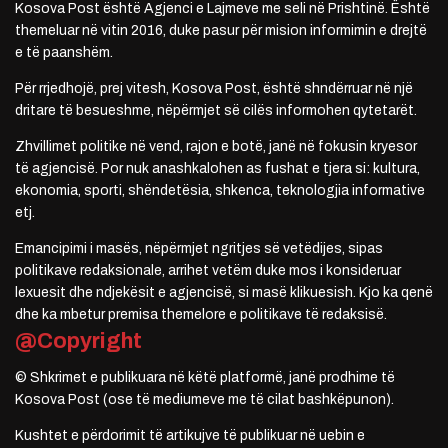
Kosova Post është Agjenci e Lajmeve me seli në Prishtinë. Është
themeluar në vitin 2016, duke pasur për mision informimin e drejtë
e të paanshëm.
Për rrjedhojë, prej vitesh, Kosova Post, është shndërruar në një
dritare të besueshme, nëpërmjet së cilës informohen qytetarët.
Zhvillimet politike në vend, rajon e botë, janë në fokusin kryesor
të agjencisë. Por nuk anashkalohen as fushat e tjera si: kultura,
ekonomia, sporti, shëndetësia, shkenca, teknologjia informative
etj.
Emancipimi i masës, nëpërmjet ngritjes së vetëdijes, sipas
politikave redaksionale, arrihet vetëm duke mos i konsideruar
lexuesit dhe ndjekësit e agjencisë, si masë klikuesish. Kjo ka qenë
dhe ka mbetur premisa themelore e politikave të redaksisë.
@Copyright
© Shkrimet e publikuara në këtë platformë, janë prodhime të
Kosova Post (ose të mediumeve me të cilat bashkëpunon).
Kushtet e përdorimit të artikujve të publikuar në uebin e