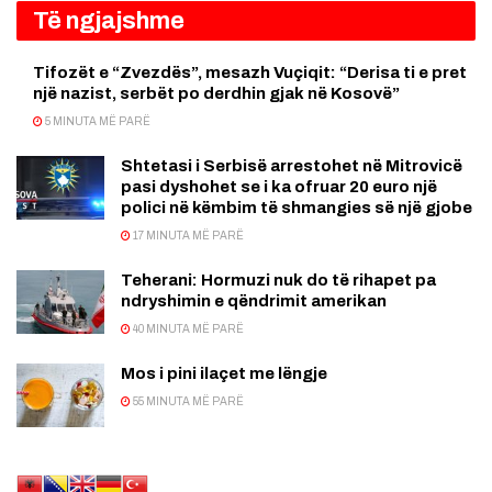
Të ngjajshme
Tifozët e “Zvezdës”, mesazh Vuçiqit: “Derisa ti e pret
një nazist, serbët po derdhin gjak në Kosovë”
5 MINUTA MË PARË
Shtetasi i Serbisë arrestohet në Mitrovicë
pasi dyshohet se i ka ofruar 20 euro një
polici në këmbim të shmangies së një gjobe
17 MINUTA MË PARË
Teherani: Hormuzi nuk do të rihapet pa
ndryshimin e qëndrimit amerikan
40 MINUTA MË PARË
Mos i pini ilaçet me lëngje
55 MINUTA MË PARË