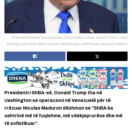
President Donald Trump speaks to the media, Friday, June 27, 2025, in the
briefing room of the White House in Washington. (AP Photo/Jacquelyn Martin)
Presidenti i ShBA-së, Donald Trump tha në
Uashington se operacioni në Venezuelë për të
rrëzuar Nicolas Maduron dëshmon se “ShBA ka
ushtrinë më të fuqishme, më vdekjeprurëse dhe më
të sofistikuar”.