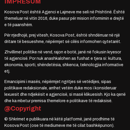
IMPRESUM
Kosova Post është Agjenci e Lajmeve me seli në Prishtinë. Është
themeluar në vitin 2016, duke pasur për mision informimin e drejtë
e të paanshëm.
Për rrjedhojë, prej vitesh, Kosova Post, është shndërruar në një
dritare të besueshme, nëpërmjet së cilës informohen qytetarët.
Zhvillimet politike në vend, rajon e botë, janë në fokusin kryesor
të agjencisë. Por nuk anashkalohen as fushat e tjera si: kultura,
ekonomia, sporti, shëndetësia, shkenca, teknologjia informative
etj.
Emancipimi i masës, nëpërmjet ngritjes së vetëdijes, sipas
politikave redaksionale, arrihet vetëm duke mos i konsideruar
lexuesit dhe ndjekësit e agjencisë, si masë klikuesish. Kjo ka qenë
dhe ka mbetur premisa themelore e politikave të redaksisë.
@Copyright
© Shkrimet e publikuara në këtë platformë, janë prodhime të
Kosova Post (ose të mediumeve me të cilat bashkëpunon).