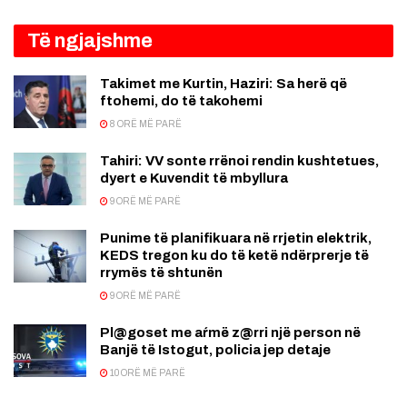
Të ngjajshme
Takimet me Kurtin, Haziri: Sa herë që
ftohemi, do të takohemi
8 ORË MË PARË
Tahiri: VV sonte rrënoi rendin kushtetues,
dyert e Kuvendit të mbyllura
9 ORË MË PARË
Punime të planifikuara në rrjetin elektrik,
KEDS tregon ku do të ketë ndërprerje të
rrymës të shtunën
9 ORË MË PARË
Pl@goset me aŕmë z@rri një person në
Banjë të Istogut, policia jep detaje
10 ORË MË PARË