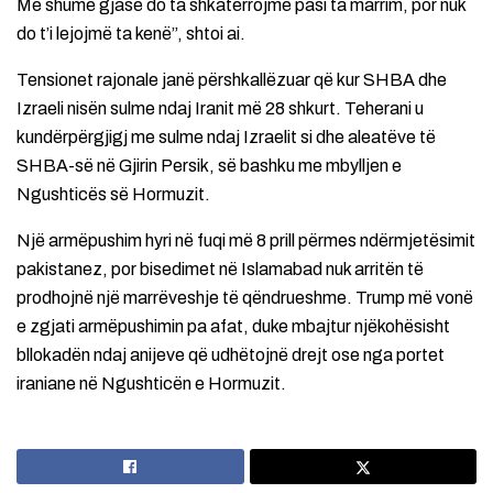
Me shumë gjasë do ta shkatërrojmë pasi ta marrim, por nuk
do t’i lejojmë ta kenë”, shtoi ai.
Tensionet rajonale janë përshkallëzuar që kur SHBA dhe
Izraeli nisën sulme ndaj Iranit më 28 shkurt. Teherani u
kundërpërgjigj me sulme ndaj Izraelit si dhe aleatëve të
SHBA-së në Gjirin Persik, së bashku me mbylljen e
Ngushticës së Hormuzit.
Një armëpushim hyri në fuqi më 8 prill përmes ndërmjetësimit
pakistanez, por bisedimet në Islamabad nuk arritën të
prodhojnë një marrëveshje të qëndrueshme. Trump më vonë
e zgjati armëpushimin pa afat, duke mbajtur njëkohësisht
bllokadën ndaj anijeve që udhëtojnë drejt ose nga portet
iraniane në Ngushticën e Hormuzit.