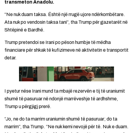
transmeton Anadolu.
“Ne nuk duam taksa. Është një rrugë ujore ndërkombëtare.
Ata nuk po vendosin taksa tani”, tha Trump për gazetarët në
Shtëpinë e Bardhë.
Trump pretendoi se Irani po pëson humbje të mëdha
financiare për shkak të kufizimeve në aktivitetin e transportit
detar.
I pyetur nëse Irani mund ta mbajë rezervën e tij të uraniumit
shumë të pasuruar në ndonjë marrëveshje të ardhshme,
Trump u përgjigj prerë.
“Jo, ne do ta marrim uraniumin shumë të pasuruar; do ta
marrim”, tha Trump. “Ne nuk kemi nevojë për të. Nuk e duam.