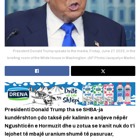
President Donald Trump speaks to the media, Friday, June 27, 2025, in the
briefing room of the White House in Washington. (AP Photo/Jacquelyn Martin)
Presidenti Donald Trump tha se SHBA-ja
kundërshton çdo taksë për kalimin e anijeve nëpër
Ngushticën e Hormuzit dhe u zotua se Iranit nuk do t’i
lejohet të mbajë uranium shumë të pasuruar,