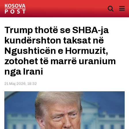
Trump thotë se SHBA-ja
kundërshton taksat në
Ngushticën e Hormuzit,
zotohet të marrë uranium
nga Irani
21 Maj 2026, 18:32