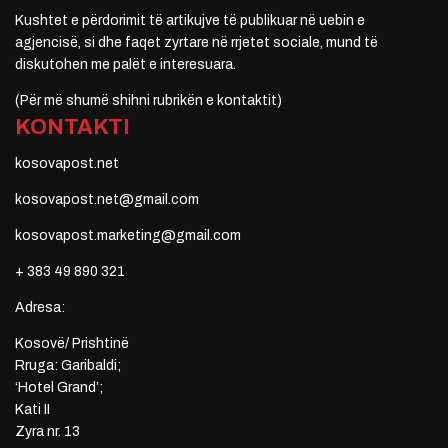
Kushtet e përdorimit të artikujve të publikuar në uebin e
agjencisë, si dhe faqet zyrtare në rrjetet sociale, mund të
diskutohen me palët e interesuara.
(Për më shumë shihni rubrikën e kontaktit)
KONTAKTI
kosovapost.net
kosovapost.net@gmail.com
kosovapost.marketing@gmail.com
+ 383 49 890 321
Adresa:
Kosovë/ Prishtinë
Rruga: Garibaldi;
‘Hotel Grand’;
Kati II
Zyra nr. 13