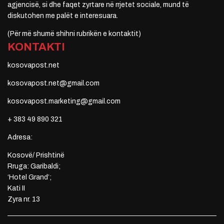
agjencisë, si dhe faqet zyrtare në rrjetet sociale, mund të
diskutohen me palët e interesuara.
(Për më shumë shihni rubrikën e kontaktit)
KONTAKTI
kosovapost.net
kosovapost.net@gmail.com
kosovapost.marketing@gmail.com
+ 383 49 890 321
Adresa:
Kosovë/ Prishtinë
Rruga: Garibaldi;
‘Hotel Grand’;
Kati II
Zyra nr. 13