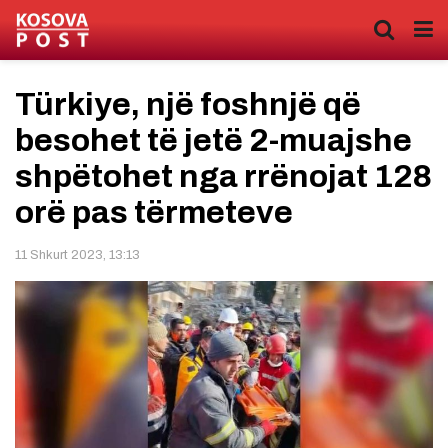
Türkiye, një foshnjë që
besohet të jetë 2-muajshe
shpëtohet nga rrënojat 128
orë pas tërmeteve
11 Shkurt 2023, 13:13