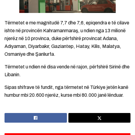
Tërmetet e me magnitudë 7,7 dhe 7,6, epiqendra e të cilave
ishte në provincën Kahramanmaraş, u ndien nga 13 milionë
njerëz në 10 provinca, duke përfshirë provincat Adana,
Adıyaman, Diyarbakır, Gaziantep, Hatay, Kilis, Malatya,
Osmaniye dhe Şanlıurfa.
Tërmetet u ndien në disa vende në rajon, përfshirë Sirinë dhe
Libanin.
Sipas shifrave të fundit, nga tërmetet në Türkiye jetën kanë
humbur mbi 20.600 njerëz, kurse mbi 80.000 janë lënduar.