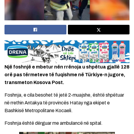
Një foshnjë e mbetur nën rrënoja u shpëtua gjallë 128
orë pas tërmeteve të fuqishme në Türkiye-n jugore,
transmeton Kosova Post.
Foshnja, e cila besohet të jetë 2-muajshe, është shpëtuar
në rrethin Antakya të provincës Hatay nga ekipet e
Bashkisë Metropolitane Kocaeli.
Foshnja është dërguar me ambulancë në spital.