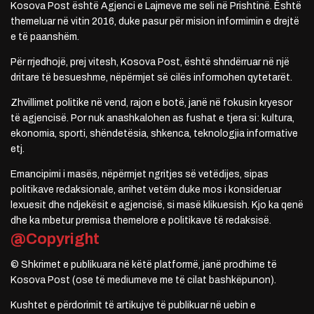
Kosova Post është Agjenci e Lajmeve me seli në Prishtinë. Është
themeluar në vitin 2016, duke pasur për mision informimin e drejtë
e të paanshëm.
Për rrjedhojë, prej vitesh, Kosova Post, është shndërruar në një
dritare të besueshme, nëpërmjet së cilës informohen qytetarët.
Zhvillimet politike në vend, rajon e botë, janë në fokusin kryesor
të agjencisë. Por nuk anashkalohen as fushat e tjera si: kultura,
ekonomia, sporti, shëndetësia, shkenca, teknologjia informative
etj.
Emancipimi i masës, nëpërmjet ngritjes së vetëdijes, sipas
politikave redaksionale, arrihet vetëm duke mos i konsideruar
lexuesit dhe ndjekësit e agjencisë, si masë klikuesish. Kjo ka qenë
dhe ka mbetur premisa themelore e politikave të redaksisë.
@Copyright
© Shkrimet e publikuara në këtë platformë, janë prodhime të
Kosova Post (ose të mediumeve me të cilat bashkëpunon).
Kushtet e përdorimit të artikujve të publikuar në uebin e