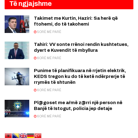
Të ngjajshme
Takimet me Kurtin, Haziri: Sa herë që
ftohemi, do të takohemi
5 ORË MË PARË
Tahiri: VV sonte rrënoi rendin kushtetues,
dyert e Kuvendit të mbyllura
6 ORË MË PARË
Punime të planifikuara në rrjetin elektrik,
KEDS tregon ku do të ketë ndërprerje të
rrymës të shtunën
6 ORË MË PARË
Pl@goset me aŕmë z@rri një person në
Banjë të Istogut, policia jep detaje
6 ORË MË PARË