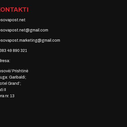
KONTAKTI
osovapost.net
osovapost.net@gmail.com
osovapost.marketing@gmail.com
383 49 890 321
dresa:
sovë/ Prishtinë
uga: Garibaldi;
otel Grand’;
ti II
ra nr. 13