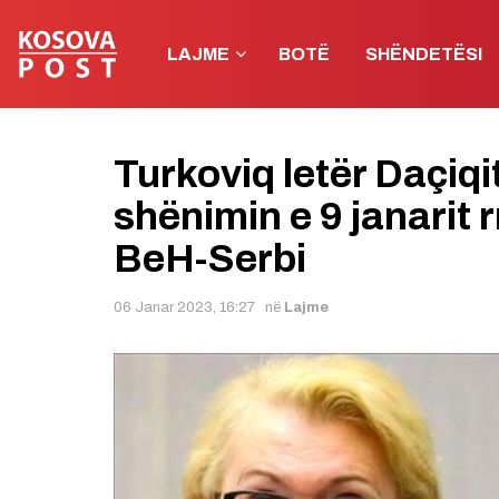
LAJME
BOTË
SHËNDETËSI
Turkoviq letër Daçiqit
shënimin e 9 janarit
BeH-Serbi
06 Janar 2023, 16:27
në
Lajme