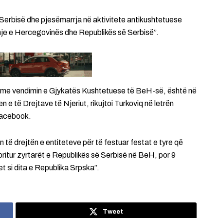
ë Serbisë dhe pjesëmarrja në aktivitete antikushtetuese
je e Hercegovinës dhe Republikës së Serbisë”.
het me vendimin e Gjykatës Kushtetuese të BeH-së, është në
 të Drejtave të Njeriut, rikujtoi Turkoviq në letrën
 Facebook.
 të drejtën e entiteteve për të festuar festat e tyre që
ritur zyrtarët e Republikës së Serbisë në BeH, por 9
t si dita e Republika Srpska”.
Tweet