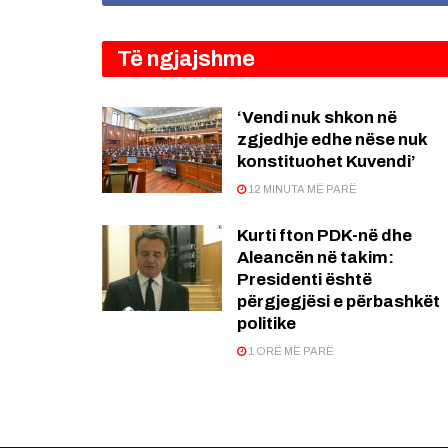
Të ngjajshme
‘Vendi nuk shkon në
zgjedhje edhe nëse nuk
konstituohet Kuvendi’
12 MINUTA MË PARË
Kurti fton PDK-në dhe
Aleancën në takim:
Presidenti është
përgjegjësi e përbashkët
politike
1 ORË MË PARË