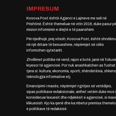
IMPRESUM
Kosova Post është Agjenci e Lajmeve me seli në
Prishtinë. Është themeluar në vitin 2016, duke pasur pë
mision informimin e drejtë e të paanshëm.
Për rrjedhojë, prej vitesh, Kosova Post, është shndërru
në një dritare të besueshme, nëpërmjet së cilës
informohen qytetarët.
Zhvillimet politike në vend, rajon e botë, janë në fokusi
kryesor të agjencisë. Por nuk anashkalohen as fushat
tjera si: kultura, ekonomia, sporti, shëndetësia, shkenc
teknologjia informative etj.
Emancipimi i masës, nëpërmjet ngritjes së vetëdijes,
sipas politikave redaksionale, arrihet vetëm duke mos i
konsideruar lexuesit dhe ndjekësit e agjencisë, si mas
klikuesish. Kjo ka qenë dhe ka mbetur premisa themelo
e politikave të redaksisë.