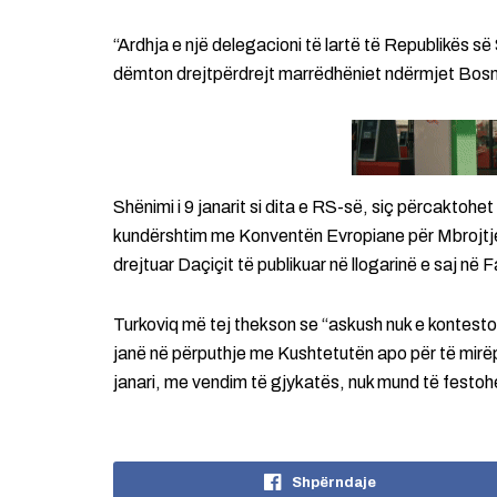
“Ardhja e një delegacioni të lartë të Republikës s
dëmton drejtpërdrejt marrëdhëniet ndërmjet Bosn
Shënimi i 9 janarit si dita e RS-së, siç përcakto
kundërshtim me Konventën Evropiane për Mbrojtjen e
drejtuar Daçiçit të publikuar në llogarinë e saj në
Turkoviq më tej thekson se “askush nuk e konteston
janë në përputhje me Kushtetutën apo për të mirëp
janari, me vendim të gjykatës, nuk mund të festohe
Shpërndaje