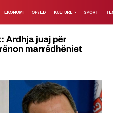
EKONOMI
OP / ED
KULTURË
SPORT
TE
: Ardhja juaj për
 rrënon marrëdhëniet