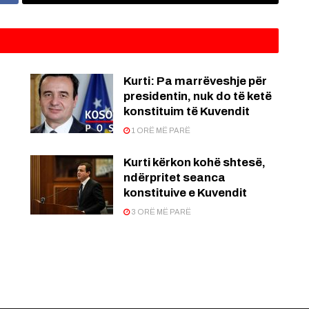
Kurti: Pa marrëveshje për
presidentin, nuk do të ketë
konstituim të Kuvendit
1 ORË MË PARË
Kurti kërkon kohë shtesë,
ndërpritet seanca
konstituive e Kuvendit
3 ORË MË PARË