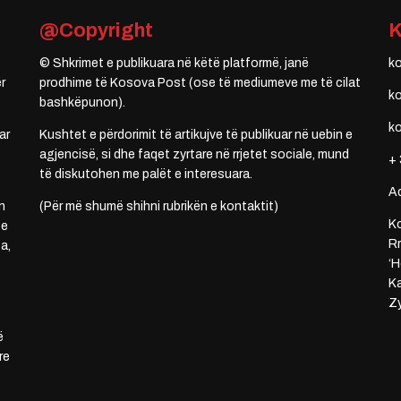
@Copyright
© Shkrimet e publikuara në këtë platformë, janë
k
r
prodhime të Kosova Post (ose të mediumeve me të cilat
k
bashkëpunon).
k
ar
Kushtet e përdorimit të artikujve të publikuar në uebin e
agjencisë, si dhe faqet zyrtare në rrjetet sociale, mund
+ 
të diskutohen me palët e interesuara.
A
n
(Për më shumë shihni rubrikën e kontaktit)
Ko
 e
Rr
a,
‘H
Ka
Zy
ë
re