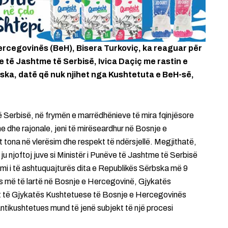
ercegovinës (BeH), Bisera Turkoviç, ka reaguar për
e të Jashtme të Serbisë, Ivica Daçiç me rastin e
pska, datë që nuk njihet nga Kushtetuta e BeH-së,
së Serbisë, në frymën e marrëdhënieve të mira fqinjësore
e dhe rajonale, jeni të mirëseardhur në Bosnje e
tona në vlerësim dhe respekt të ndërsjellë. Megjithatë,
 ju njoftoj juve si Ministër i Punëve të Jashtme të Serbisë
imi i të ashtuquajturës dita e Republikës Sërbska më 9
ës më të lartë në Bosnje e Hercegovinë, Gjykatës
t të Gjykatës Kushtetuese të Bosnje e Hercegovinës
ntikushtetues mund të jenë subjekt të një procesi