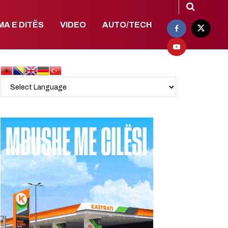
MA E DITËS
VIDEO
AUTO/TECH