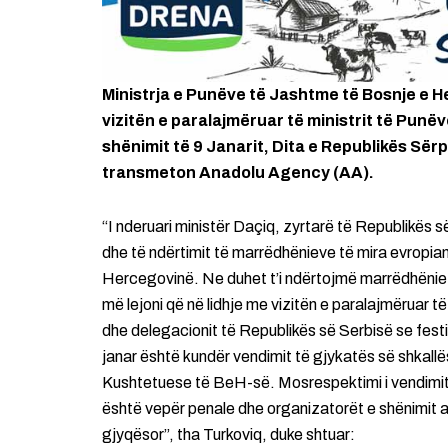
Ministrja e Punëve të Jashtme të Bosnje e H
vizitën e paralajmëruar të ministrit të Punëv
shënimit të 9 Janarit, Dita e Republikës Sër
transmeton Anadolu Agency (AA).
“I nderuari ministër Daçiq, zyrtarë të Republikës 
dhe të ndërtimit të marrëdhënieve të mira evropian
Hercegovinë. Ne duhet t’i ndërtojmë marrëdhëniet 
më lejoni që në lidhje me vizitën e paralajmëruar të
dhe delegacionit të Republikës së Serbisë se fest
janar është kundër vendimit të gjykatës së shkall
Kushtetuese të BeH-së. Mosrespektimi i vendimi
është vepër penale dhe organizatorët e shënimit a
gjyqësor”, tha Turkoviq, duke shtuar: